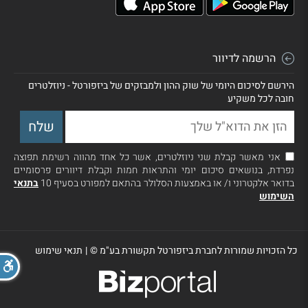
הרשמה לדיוור
הירשם לסיכום היומי של שוק ההון ולמבזקים של ביזפורטל - ניוזלטרים
חובה לכל משקיע
אני מאשר קבלת שני ניוזלטרים, אשר כל אחד מהווה רשימת תפוצה
נפרדת, בנושאים סיכום יומי והתראות חמות וקבלת דיוורים פרסומיים
בדואר אלקטרוני ו/ או באמצעות הסלולר בהתאם למפורט בסעיף 10
בתנאי
השימוש
כל הזכויות שמורות לחברת ביזפורטל תקשורת בע"מ ©
|
תנאי שימוש