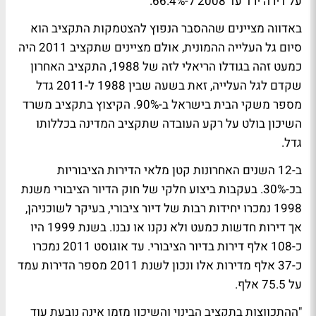
על דירה ירד עד 2008 ל-66.4%.
באדווה מציינים שההסבר הנפוץ להצטמקות התקציב הוא
סיום גל העלייה ההמונית, אולם מציינים שתקציב 2011 היה
כמעט זהה בגודלו הריאלי לזה של 1988, התקציב האחרון
שקדם לגל העלייה, זאת בשעה שבין 1988 ל-2011 גדל
מספר משקי הבית בישראל ב-90%. הקיצוץ בתקציב משרד
השיכון בולט על רקע העובדה שתקציב המדינה בכללותו
גדל.
ב-12 השנים האחרונות קטן מלאי הדירות הציבוריות
בכ-30%. בעקבות ביצוע חלקי של חוק הדיור הציבורי משנת
1998 נמכרו יחידות רבות של דיור ציבורי, בעיקר לשוכניהן,
אך דירות חדשות כמעט ולא נקנו או נבנו. בשנת 1999 היו
כ-108 אלף דירות בדיור הציבורי. עד אוגוסט 2011 נמכרו
כ-37 אלף מדירות אלו ונכון לשנת 2011 מספר הדירות עמד
על 75.5 אלף.
"ההתכווצות בתקציב הבינוי והשיכון מזמן אינה נובעת עוד