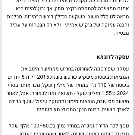
לזהירות הגוברת של הקבלנים והיזמים כלפי העיר. חריש
אמנם ממשיכה להתפתח בקצב מתון, אך נכון להיום היא
מראה לנו כלל חשוב: השקעה בנדל"ן דורשת זהירות, סבלנות
והבנה עמוקה של ביקוש אמיתי - ולא רק הבטחות על עתיד
מבטיח.
עסקה לדוגמא
עסקה שפורסמה לאחרונה בחריש ממחישה היטב את
המציאות בשטח: משקיע שרכש בשנת 2015 דירת 5 חדרים
בשטח של 110 מ"ר במחיר של מיליון שקל, מכר אותה בסוף
2024 ב־1.55 מיליון שקל - תשואה נאה לכאורה. אבל, לאחר
חישוב מס שבח, הוצאות מימון ותחזוקה טיפול שוטף בדירה
לאורך השנים, הרווח הנקי התכווץ משמעותית.
נוסף לכך, הדירה נמכרה במחיר נמוך בכ:50–100 אלף שקל
מדירות דומות באותה שכונה, לאחר שהמשקיע העדיף