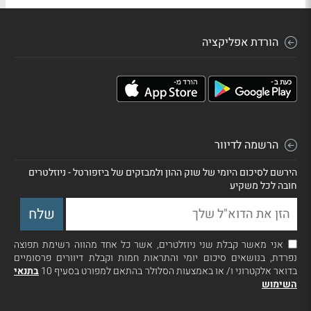
הורדת אפליקציה
הרשמה לדיוור
הירשם לסיכום היומי של שוק ההון ולמבזקים של ביזפורטל - ניוזלטרים
חובה לכל משקיע
אני מאשר קבלת שני ניוזלטרים, אשר כל אחד מהווה רשימת תפוצה
נפרדת, בנושאים סיכום יומי והתראות חמות וקבלת דיוורים פרסומיים
בדואר אלקטרוני ו/ או באמצעות הסלולר בהתאם למפורט בסעיף 10
בתנאי
השימוש