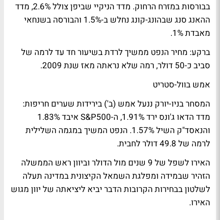
בבורסות במזרח הרחוק. מדד הניקיי שביפן צולל 2.6%, מדד
ההאנג סנג שבהונג-קונג נחלש ב-1.5% והבורסה בשנחאי
מאבדת 1%.
ברקע: מחיר הנפט ממשיך לרדת בשיעור חד עד לרמה של
סביב כ-50 דולר, רמה שלא נראתה מאז שנת 2009.
אמש בוול-סטריט
המסחר בניו-יורק ננעל אמש (ב') בירידות שערים חריפות:
מדד הדאו ג'ונס ירד 1.91%, ה-S&P500 איבד 1.83%
והנאסד"ק השיל 1.57%. הנפט המשיך במגמה השלילית
לרמה של 49.8 דולר לחבית.
האירו לשפל של 9 שנים מול הדולר וביוון ראש הממשלה
הזהיר שבמידה ומפלגת השמאל הקיצונית במדינה תעלה
לשלטון בבחירות הקרובות הדבר יביא ליציאתה של יוון מגוש
האירו.