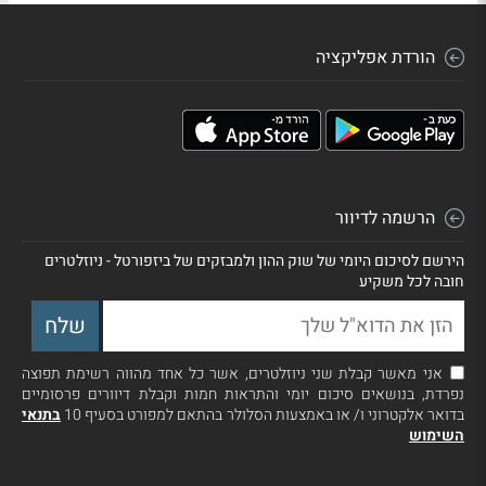
הורדת אפליקציה
הרשמה לדיוור
הירשם לסיכום היומי של שוק ההון ולמבזקים של ביזפורטל - ניוזלטרים
חובה לכל משקיע
אני מאשר קבלת שני ניוזלטרים, אשר כל אחד מהווה רשימת תפוצה
נפרדת, בנושאים סיכום יומי והתראות חמות וקבלת דיוורים פרסומיים
בדואר אלקטרוני ו/ או באמצעות הסלולר בהתאם למפורט בסעיף 10
בתנאי
השימוש