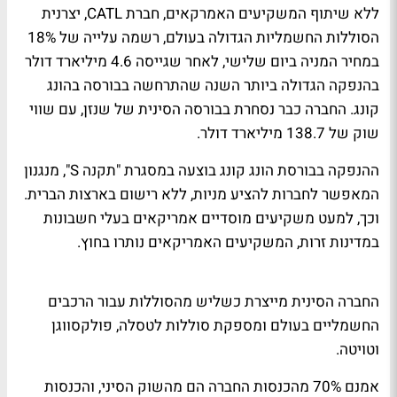
ללא שיתוף המשקיעים האמרקאים, חברת CATL, יצרנית
הסוללות החשמליות הגדולה בעולם, רשמה עלייה של 18%
במחיר המניה ביום שלישי, לאחר שגייסה 4.6 מיליארד דולר
בהנפקה הגדולה ביותר השנה שהתרחשה בבורסה בהונג
קונג. החברה כבר נסחרת בבורסה הסינית של שנזן, עם שווי
שוק של 138.7 מיליארד דולר.
ההנפקה בבורסת הונג קונג בוצעה במסגרת "תקנה S", מנגנון
המאפשר לחברות להציע מניות, ללא רישום בארצות הברית.
וכך, למעט משקיעים מוסדיים אמריקאים בעלי חשבונות
במדינות זרות, המשקיעים האמריקאים נותרו בחוץ.
החברה הסינית מייצרת כשליש מהסוללות עבור הרכבים
החשמליים בעולם ומספקת סוללות לטסלה, פולקסווגן
וטויטה.
אמנם 70% מהכנסות החברה הם מהשוק הסיני, והכנסות