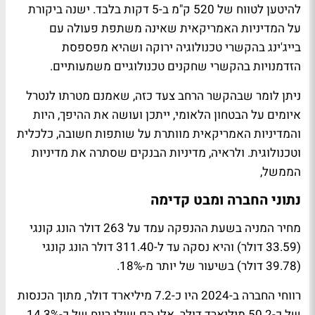
להיטען לטווח של 520 ק"מ ב-5 דקות בלבד. ישנה ביקורת
על המדיניות האמריקאית שאינה משתפת פעולה עם
בייג'ינג בהקשרי טכנולוגיה ירוקה ושהיא מפספסת
הזדמנויות בהקשרי שחקנים טכנולוגיים משמעותיים.
ניתן לומר שבהקשר הרחב צעד כזה, שאמנם מטרתו לנטרל
איומים על הבטחון הלאומי, ייתכן ועושה את ההיפך, היות
והמדיניות האמריקאית מוותרת על שותפות חשובה, כלכלית
וטכנולוגית. ולראיה, מדיניות הבנקים שסתרה את מדיניות
הממשל,
נתוני החברה ומבט קדימה
מחיר המניה בשעת ההנפקה עמד על 263 דולר הונג קונגי
(33.59 דולר) והיא נסקה עד ל-311.40 דולר הונג קונגי
(39.78 דולר) בשיעור של יותר מ-18%.
רווחי החברה ב-2024 היו כ-7.2 מיליארד דולר, מתוך הכנסות
של כ-50.2 מיליארד דולר. אלו הם שולי רווח של כ-14.3%