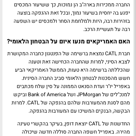
החברה ממכירות בארה"ב הן נמוכות, כך ששיעור המכסים
יפגע בה יחסית בשיעור נמוך, ובכל זאת ההנפקה בוצעה
בזהירות רבה, היות ולמלחמת הסחר ולמכסים יש השפעה
רבה על תעשיית הרכב.
האם האמריקאים מנעו איום על הבטחון הלאומי?
חברת CATL נמצאת ברשימה של הפנטגון כחברה המקושרת
לצבא הסיני, למרות שהחברה הכחישה זאת וטענה
שהכללתה ברשימה היא טעות, הממשל האמריקאי הביע
חשש מהסכנות לבטחון הלאומי סביב החברה הסינית.
באפריל יו"ר ועדת הסנאט הממונה על סין שלח מכתבים
למנכ"לים של JPMorgan ושל Bank of America וביקש
מהם לסגת מהמעורבות שלהם בהנפקה של CATL. למרות
הבקשה, הבנקים המשיכו עם המעורבות בהנפקה.
החדשנות של CATL יוצאת דופן, בעיקר בהקשרי טעינה
מהירה. באפריל חשפה החברה סוללה חדשה שיכולה