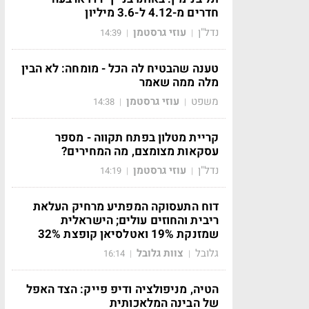
חדרים מ-4.12 ל-3.6 מיליון
נדל"ן
עוזי גרסטמן
14:39
|
|
טענה שהבטיח לה הכל - מומחה: לא הבין
מלה ממה שאמר
משפט
עוזי גרסטמן
14:38
|
|
קריית מטלון בפתח תקווה - מספר
עסקאות מצומצם, מה המחירים?
נדל"ן
עוזי גרסטמן
14:19
|
|
דוח התעסוקה המפתיע מרחיק העלאת
ריבית והחוזים עולים; הישראלית
שמזנקת 19% ואטלסיאן קופצת 32%
גלובל
צוות גלובל
16:14
|
|
הטיה, מניפולציה ודיפ פייק: הצד האפל
של הבינה המלאכותית