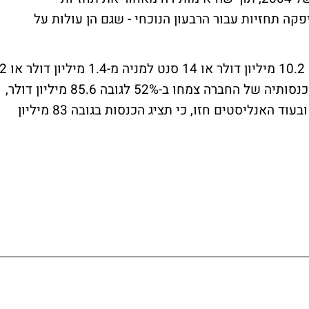
ה תחזיות עבור הרבעון הנוכחי - שגם הן עולות על
הרווח של הרמוניק ברבעון החולף הגיע לגובה 10.2 מיליון דולר או 14 סנט למניה מ-1.4 מיליון ד
סנט למניה ברבעון המקביל, שנה קודם לכן. הכנסותיה של החברה צמחו ב-52% לגובה 85.6 מיליון דולר,
מ-56.3 מיליון דולר ברבעון הרביעי של 2003 ובעוד האנליסטים חזו, כי תציג הכנסות בגובה 83 מיליון