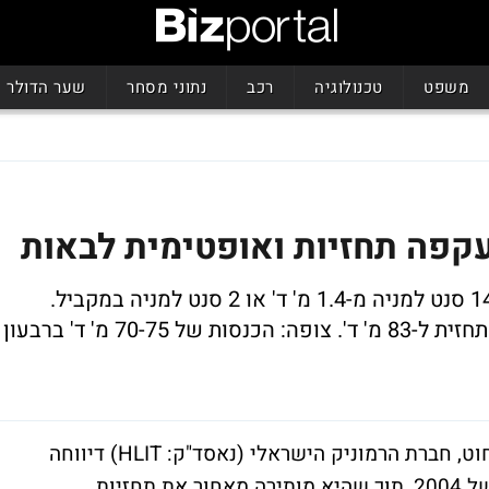
משפט
טכנולוגיה
רכב
נתוני מסחר
שער הדולר
קפה תחזיות ואופטימית לבאות
הרווח ברבעון החולף הגיע ל-10.2 מ' ד' או 14 סנט למניה מ-1.4 מ' ד' או 2 סנט למניה במקביל.
ההכנסות זינקו ב-52% ל-85.6 מ' ד', לעומת תחזית ל-83 מ' ד'. צופה: הכנסות של 70-75 מ' ד' ברבעון
יצרנית מוצרי הפייבר אופטיקה ורשתות האלחוט, חברת הרמוניק הישראלי (נאסד"ק: HLIT) דיווחה
הלילה על שיפור בתוצאותיה ברבעון הרביעי של 2004, תוך שהיא מותירה מאחור את תחזיות