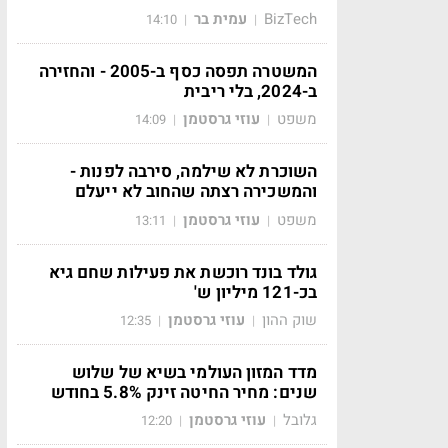
BizTech
עמית בר
14:10
|
|
המשטרה תפסה כסף ב-2005 - והחזירה
ב-2024, בלי ריבית
משפט
עוזי גרסטמן
14:09
|
|
השוכרת לא שילמה, סירבה לפנות -
והמשכירה רצתה שהחוב לא ייעלם
משפט
עוזי גרסטמן
13:11
|
|
גולד בונד רוכשת את פעילות שחם גיא
בכ-121 מיליון ש'
שוק ההון
עוזי גרסטמן
12:35
|
|
מדד המזון העולמי בשיא של שלוש
שנים: מחיר החיטה זינק 5.8% בחודש
גלובל
עוזי גרסטמן
12:20
|
|