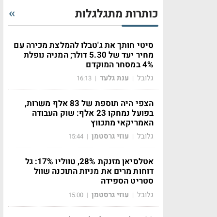
כותרות מתגלגלות
סיטי חותך את ג'טבלו להמלצת מכירה עם
מחיר יעד של 5.30 דולר; המניה נופלת
4% במסחר המוקדם
גלובל
ענת גלעד
16:13
|
|
הצפי היה תוספת של 83 אלף משרות,
בפועל נמחקו 23 אלף: שוק העבודה
האמריקאי מתכווץ
גלובל
עוזי גרסטמן
15:44
|
|
אטלסיאן מזנקת 28%, טווליו 17%: גל
דוחות מרים את מניות התוכנה שוול
סטריט הספידה
גלובל
עוזי גרסטמן
15:00
|
|