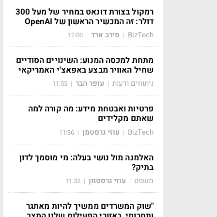
רמקול בצורת דונאט במחיר של מעל 300
דולר: זה המכשיר הראשון של OpenAI
BizTech
מירב ארד
12:00
|
|
מתחת למכסה המנוע: השינויים הסודיים
שחיל האוויר מבצע באפאצ'י האמריקאי
ניתוחים ודעות
עופר הבר
11:55
|
|
פרטיות ואבטחת מידע: מה קורה למה
שאתם מקלידים
BizTech
עוזי גרסטמן
11:36
|
|
האלמנה מול נושי בעלה: מי מוסמך לדון
בתיק?
משפט
עוזי גרסטמן
11:32
|
|
"שוק המשרדים ממשיך להיות מאתגר
ותחרותי, באזורי הפעילות שלנו המצב