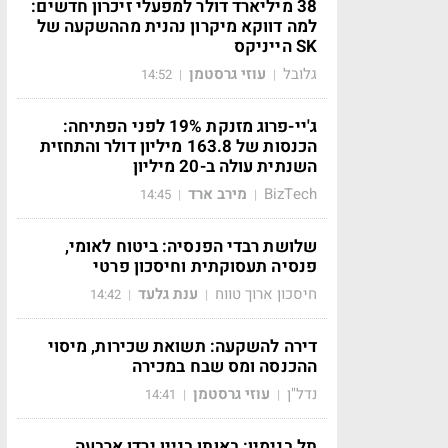
38 מיליארד דולר למפעלי זיכרון חדשים:
למה דווקא מיקרון נהנית מההשקעה של
SK הייניקס
גלובל
עוזי גרסטמן
14:52
|
|
ג'יי-פרוג מזנקת 19% לפני הפתיחה:
הכנסות של 163.8 מיליון דולר והתחזית
השנתית עולה ב-20 מיליון
BizTech
מירב ארד
14:45
|
|
שלושת רבדי הפנסיה: ביטוח לאומי,
פנסיה תעסוקתית וחיסכון פרטי
חיסכון ארוך טווח
ענת גלעד
14:42
|
|
דירה להשקעה: תשואת שכירות, מיסוי
ההכנסה ומס שבח במכירה
נדל"ן
עוזי גרסטמן
14:41
|
|
תל בנימין: באותו בניין ירדו ארבעה