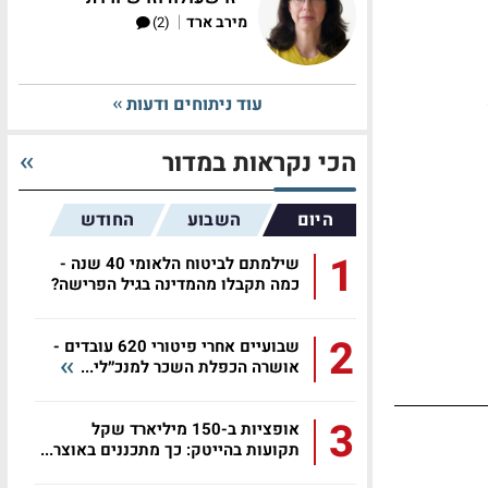
|
מירב ארד
(2)
עוד ניתוחים ודעות
ולר או 2
הכי נקראות במדור
היום
השבוע
החודש
1
שילמתם לביטוח הלאומי 40 שנה -
כמה תקבלו מהמדינה בגיל הפרישה?
2
שבועיים אחרי פיטורי 620 עובדים -
אושרה הכפלת השכר למנכ״לי...
3
אופציות ב-150 מיליארד שקל
תקועות בהייטק: כך מתכננים באוצר...