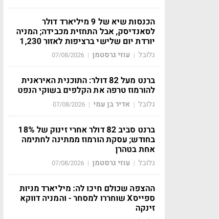
הכנסות שיא של 9 מיליארד דולר
לסאנדיסק, אבל התחזית מכבידה; המניה
יורדת יום שלישי ברציפות לאזור 1,230
גלובל
עוזי גרסטמן
07/08/2026
|
|
ברנט מעל 82 דולר: התוכנית האיראנית
להורמוז טרפה את הקלפים בשוקי הנפט
גלובל
אדיר בן עמי
07/08/2026
|
|
ברנט סביב 82 דולר אחרי זינוק של 18%
בחודש; עסקת הורמוז ממתינה לחתימה
אחת בטהרן
גלובל
עוזי גרסטמן
07/08/2026
|
|
ההצפה שכולם חיכו לה: מיליארד מניות
ספייסX שוחררו למסחר - והמניה דווקא
זינקה