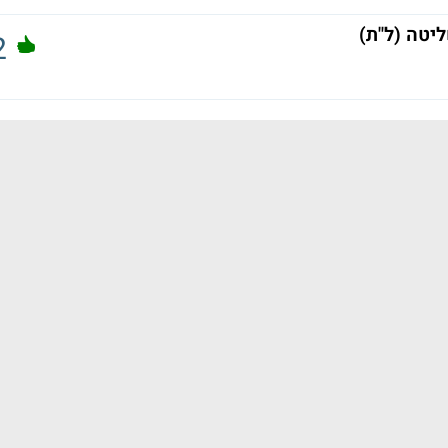
טה (ל"ת)
2