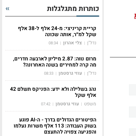
כותרות מתגלגלות
קריית קריניצי: מ-24 אלף ל-38 אלף
שקל למ״ר, אותה שכונה
נדל"ן
צלי אהרון
08:34
|
|
מרום נווה: 2.87 מיליון לארבעה חדרים,
מה קרה למחירים בשנה האחרונה?
נדל"ן
עוזי גרסטמן
08:33
|
|
נהג בשלילה ולא ידע: הפניקס תשלם 42
אלף שקל
משפט
עוזי גרסטמן
07:42
|
|
הפיטורים הגדולים בדרך - ה-AI פוגע
בשוק העבודה: 113 אלף משרות נעלמו
והפגיעה צפויה להתעצם