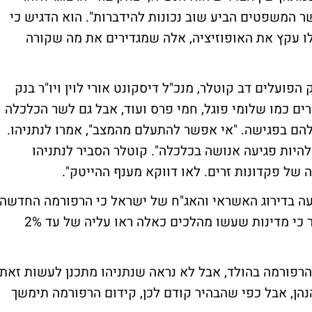
ר המשפטים הביע שוב נכונות להידברות". הוא הדגיש כי
 עקץ את האופוזיציה, אלה שמגדירים את מה שקורה
הפועלים דב קוטלר, מנכ"ל דיסקונט אורי לוין ויו"ר בנק
רים כמו שלומי פוגל, חמי פרס ועוד, אבל גם לשר הכלכלה
ם בפגישה. "אי אפשר להתעלם מהמצב", אמרו לנתניהו.
 להיות פגיעה אנושה בכלכלה". קוטלר הסביר לנתניהו
 של פקדונות זרים. לאו דווקא מענף ההייטק".
ה בדירוג האשראי והאג"ח של ישראל כי הרפורמה החדשה
תוביל לפריחה כלכלית, ולא להפך. הוא הסביר כי מדינות שעשו מהלכים כאלה ראו עליה של עד 2%
פורמה בהולד, אבל לא נראה שנתניהו מתכנן לעשות זאת.
נהן, אבל כפי שהבהיר קודם לכן, קידום הרפורמה תימשך