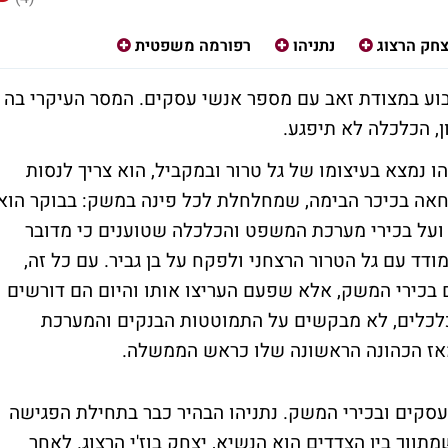
צחק הרצוג
נתניהו
רפורמה משפטית
וע במצודת זאב עם מספר אנשי עסקים. המסר העיקרי בה
, הכלכלה לא תיפגע.
ו נמצא בעיצומו של גל טרור ובמקביל, הוא צריך לנסות
חאה בכיכר הבימה, שמחלחלת לכל פינה במשק: בבוקר הוא
ועל בכירי מערכת המשפט והכלכלה שטוענים כי מדובר
דד עם גל הטרור הרצחני ולפקח על בן גביר. עם כל זה,
 בכירי המשק, אלא שפעם העריצו אותו והיום הם דורשים
כלכלים, לא מבקשים על התמוטטות הבנקים והמערכת
 מאז הכהונה הראשונה שלו כראש הממשלה.
עסקים ובכירי המשק. נתניהו הבהיר כבר בתחילת הפגישה
תווך בין הצדדים הוא הנשיא, יצחק בוז'י הרצוג. לאחר