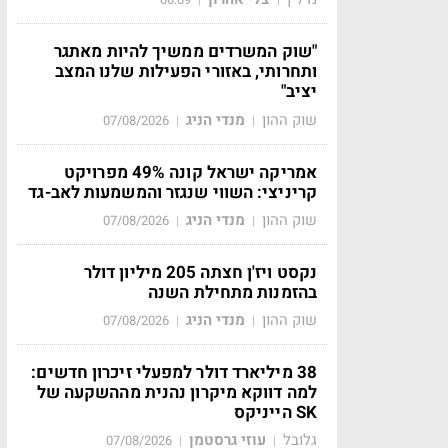
"שוק המשרדים ממשיך להיות מאתגר
ותחרותי, באזורי הפעילות שלנו המצב
יציב"
שוק ההון
מנדי הניג
07/08/2026
|
|
אמריקה ישראל קונה 49% מפרויקט
קריניצי: השווי שנגזר והמשמעות לאב-גד
שוק ההון
מנדי הניג
07/08/2026
|
|
נקסט ויז'ן חצתה 205 מיליון דולר
בהזמנות מתחילת השנה
שוק ההון
מנדי הניג
07/08/2026
|
|
38 מיליארד דולר למפעלי זיכרון חדשים:
למה דווקא מיקרון נהנית מההשקעה של
SK הייניקס
גלובל
עוזי גרסטמן
07/08/2026
|
|