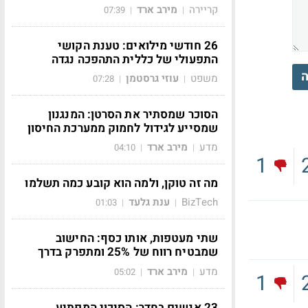
קריירה
מירב ארד
07:39
|
|
26 חודשי מילואים: טענת הקושי
התפעולי של כללית התהפכה נגדה
ה
משפט
עוזי גרסטמן
07:28
|
|
הסוכר שמסתיר את הסרטן: המנגנון
שמסייע לגידול לחמוק ממערכת החיסון
מדע
מירב ארד
04:10
|
|
1
מה זה טוקן, ולמה הוא קובע כמה תשלמו
BizTech
ענת גלעד
01:03
|
|
שתי מעטפות, אותו כסף: החישוב
שמבטיח רווח של 25% ומתפרק בדרך
מדע
מירב ארד
05:02
|
|
1
23 אנשים בחדר: הסיכוי המפתיע