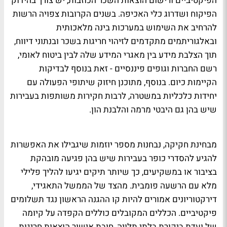
הפיקטיביים ורישום הוצאות השכר הכוזבות, יש צורך בהידוק
הפיקוח ושדרוג כלי האכיפה. בשנים הקרובות צפויה הרשות
להרחיב את השימוש במערכות בינה מלאכותית
ובאלגוריתמים מתקדמים לזיהוי חריגות בשכר ובנתוני דיווח,
תוך הצלבת מידע בין מאגרי המידע שלה לבין ביטוח לאומי,
רשם החברות וגופים פיננסיים - זאת בנוסף לבדיקות
הקיימות כיום. בנוסף, מתוכנן חיזוק שיתופי הפעולה עם
יחידות כלכליות במשטרה, לרבות חקירות משותפות בעבירות
שיש בהן גם היבטי מרמה והלבנת הון.
מבחינת חקיקה, נבחנות מספר יוזמות שיגבילו את האפשרות
להגיע להסדרי כופר בעבירות שיש בהן פגיעה מובהקת
בציבור או במשקיעים, כך שיותר תיקים יגיעו להליך פלילי
מלא עם הרשעה פומבית. מהצד של הממשל התאגידי,
דירקטוריונים אמורים להיות קו ההגנה הראשון נגד תשלומים
פיקטיביים. הכללים המקובלים כוללים הקפדה על קיומה
של ועדת ביקורת בלתי תלויה, חובת אישור הוצאות חריגות