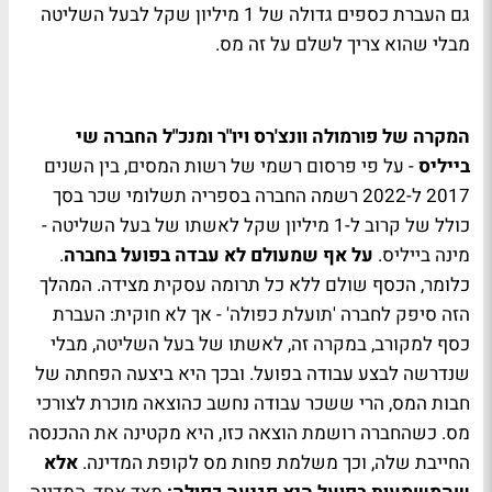
גם העברת כספים גדולה של 1 מיליון שקל לבעל השליטה
מבלי שהוא צריך לשלם על זה מס.
המקרה של פורמולה וונצ'רס ויו"ר ומנכ"ל החברה שי
בייליס
- על פי פרסום רשמי של רשות המסים, בין השנים
2017 ל-2022 רשמה החברה בספריה תשלומי שכר בסך
כולל של קרוב ל-1 מיליון שקל לאשתו של בעל השליטה -
מינה בייליס.
על אף שמעולם לא עבדה בפועל בחברה
.
כלומר, הכסף שולם ללא כל תרומה עסקית מצידה. המהלך
הזה סיפק לחברה 'תועלת כפולה' - אך לא חוקית: העברת
כסף למקורב, במקרה זה, לאשתו של בעל השליטה, מבלי
שנדרשה לבצע עבודה בפועל. ובכך היא ביצעה הפחתה של
חבות המס, הרי ששכר עבודה נחשב כהוצאה מוכרת לצורכי
מס. כשהחברה רושמת הוצאה כזו, היא מקטינה את ההכנסה
החייבת שלה, וכך משלמת פחות מס לקופת המדינה.
אלא