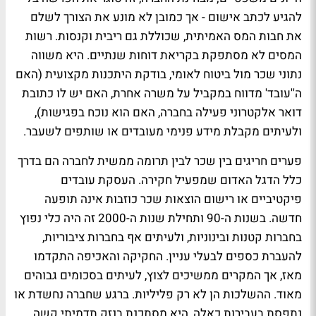
להגיע לכתב אישום - אך כמובן לא מונע את הצורך לשלם
את חבות המס האמיתית, שכוללת גם ריבית וקנסות. רשות
המסים לא מסתפקת בקריאת דוחות שנתיים. היא משווה
נתוני שכר מול ביטוח לאומי, בודקת היתכנות מקצועית (האם
ה''עובד' מדווח במקביל על משרה אחרת, האם יש לו כתובת
דואר אלקטרוני פעילה בחברה, האם הוא נוכח בפגישות),
ולעיתים מקבלת מידע פנימי מעובדים או שותפים לשעבר.
פערים חריגים בין שכר לבין תרומה ממשית לחברה הם בדרך
כלל הדגל האדום שמפעיל חקירה. העסקת עובדים
פיקטיביים או רישום הוצאות שכר כוזבות אינה תופעה
חדשה. בשנות ה-90 ותחילת שנות ה-2000 זה היה כלי נפוץ
בחברות קטנות ובינוניות, ולעיתים אף בחברות ציבוריות,
להעברת כספים לבעלי עניין. החקיקה והאכיפה התקדמו
מאז, אך המקרים ממשיכים לצוץ, לעיתים בסכומים גבוהים
מאוד. ההשלכות הן לא רק פליליות. ברגע שחברה נחשדת או
נתפסת בעבירות כאלה, היא מסתכנת בנזק תדמיתי קשה,