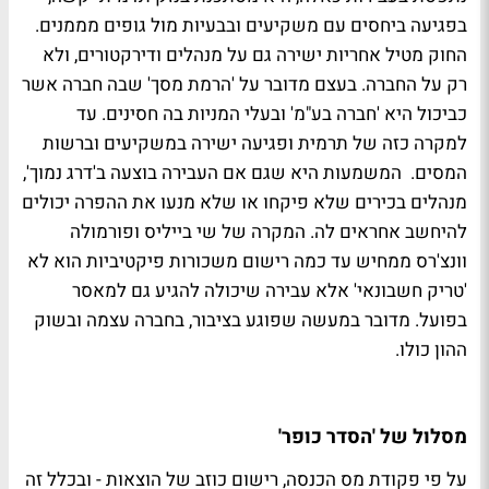
בפגיעה ביחסים עם משקיעים ובבעיות מול גופים מממנים.
החוק מטיל אחריות ישירה גם על מנהלים ודירקטורים, ולא
רק על החברה. בעצם מדובר על 'הרמת מסך' שבה חברה אשר
כביכול היא 'חברה בע"מ' ובעלי המניות בה חסינים. עד
למקרה כזה של תרמית ופגיעה ישירה במשקיעים וברשות
המסים. המשמעות היא שגם אם העבירה בוצעה ב'דרג נמוך',
מנהלים בכירים שלא פיקחו או שלא מנעו את ההפרה יכולים
להיחשב אחראים לה. המקרה של שי בייליס ופורמולה
וונצ'רס ממחיש עד כמה רישום משכורות פיקטיביות הוא לא
'טריק חשבונאי' אלא עבירה שיכולה להגיע גם למאסר
בפועל. מדובר במעשה שפוגע בציבור, בחברה עצמה ובשוק
ההון כולו.
מסלול של 'הסדר כופר'
על פי פקודת מס הכנסה, רישום כוזב של הוצאות - ובכלל זה