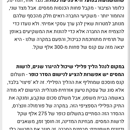
שהמשמעות בפועל היא פגיעה כפולה:
מצד אחד, המדינה,
כלומר הציבור - מקבל פחות הכנסות ממסים. אבל מצד שני,
והחמור יותר - משקיעי החברה רואים חלק מהכסף שלהם
מנותב למטרות שאין להן ערך עסקי אמיתי. ולא נועדו כדי
להצמיח את החברה אלא כדי להונות את המשקיעים באופן
של תרמית מתוחכמת כביכול, והפעם במקרה שלנו - היא
יצאה מזה עם קנס של פחות מ-300 אלף שקל.
במקום לנהל הליך פלילי שיכול להיגרר שנים, לרשות
המסים יש אפשרות להציע לנישום הסדר כופר
- תשלום
קנס מוסכם שמחליף את ההליך הפלילי. זה לא 'פיצוי' בלבד,
אלא סוג של עסקת טיעון אזרחית-מנהלית: הנישום לא מודה
באשמה בבית משפט, אבל משלם סכום שנקבע, ומנקה את
התיק הפלילי הספציפי הזה. במקרה של פורמולה וונצ'רס,
ההסדר הזה הסתיים בתשלום כופר של 275 אלף שקל
לרשות המסים. מבחינת המדינה, זה חוסך זמן, משאבים
ודיונים משפטיים; מבחינת החברה, זה סוגר את הפרשה בלי