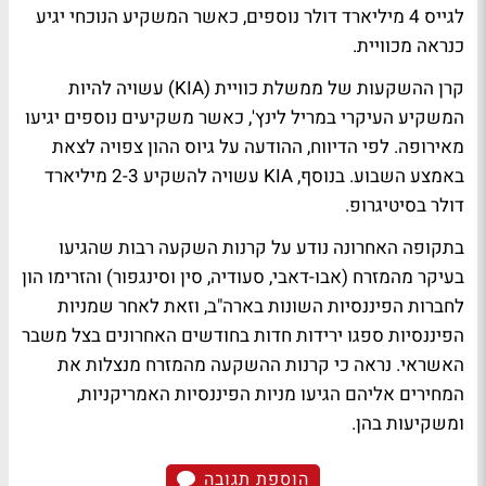
לגייס 4 מיליארד דולר נוספים, כאשר המשקיע הנוכחי יגיע
כנראה מכוויית.
קרן ההשקעות של ממשלת כוויית (KIA) עשויה להיות
המשקיע העיקרי במריל לינץ', כאשר משקיעים נוספים יגיעו
מאירופה. לפי הדיווח, ההודעה על גיוס ההון צפויה לצאת
באמצע השבוע. בנוסף, KIA עשויה להשקיע 2-3 מיליארד
דולר בסיטיגרופ.
בתקופה האחרונה נודע על קרנות השקעה רבות שהגיעו
בעיקר מהמזרח (אבו-דאבי, סעודיה, סין וסינגפור) והזרימו הון
לחברות הפיננסיות השונות בארה"ב, וזאת לאחר שמניות
הפיננסיות ספגו ירידות חדות בחודשים האחרונים בצל משבר
האשראי. נראה כי קרנות ההשקעה מהמזרח מנצלות את
המחירים אליהם הגיעו מניות הפיננסיות האמריקניות,
ומשקיעות בהן.
הוספת תגובה