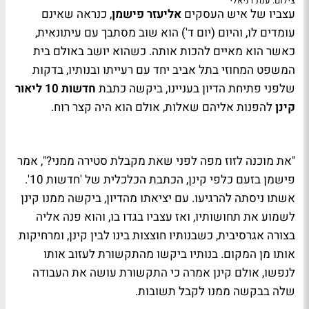
צילום: ענת דניאלי
עצביו של איש העסקים
אליעזר פישמן
, כנראה שאינם
עומדים לו, והיום (יום ד') הוא שוב מסתבך עם עיתונאית,
כאשר הוא מאיים להכות אותה. כשהוא יושב באולם בית
המשפט המחוזי בתל אביב יחד עם רעייתו ובנותיו, בדקות
שלפני פתיחת הדיון בעניינו, ביקשה כתבת
חדשות 10
ליאור
קינן
להפנות אליהם שאלות, אולם הוא היה קצר רוח.
"את מוכנה לזוז מפה לפני שאת מקבלת סטירה ממני?", אמר
פישמן בזעם כלפי קינן, הכתבת הכלכלית של 'חדשות 10'.
אשתו ניסתה להרגיעו. עם יציאתו מהדיון, ביקשה ממנו קינן
לשמוע את תחושותיו, ואז עצביו בגדו בו, והוא פנה אליה
בצורה אגרסיבית, כשבנותיו חוצצות בינו לבין קינן, ומרחיקות
אותו מן המקום. בנותיו ביקשו מהתקשורת לעזוב אותו
לנפשו, אולם קינן אמרה כי התקשורת עושה את העבודה
שלה בבקשה ממנו לקבל תשובות.