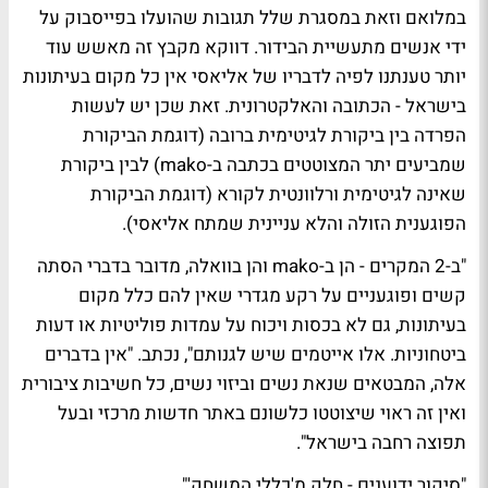
במלואם וזאת במסגרת שלל תגובות שהועלו בפייסבוק על
ידי אנשים מתעשיית הבידור. דווקא מקבץ זה מאשש עוד
יותר טענתנו לפיה לדבריו של אליאסי אין כל מקום בעיתונות
בישראל - הכתובה והאלקטרונית. זאת שכן יש לעשות
הפרדה בין ביקורת לגיטימית ברובה (דוגמת הביקורת
שמביעים יתר המצוטטים בכתבה ב-mako) לבין ביקורת
שאינה לגיטימית ורלוונטית לקורא (דוגמת הביקורת
הפוגענית הזולה והלא עניינית שמתח אליאסי).
"ב-2 המקרים - הן ב-mako והן בוואלה, מדובר בדברי הסתה
קשים ופוגעניים על רקע מגדרי שאין להם כלל מקום
בעיתונות, גם לא בכסות ויכוח על עמדות פוליטיות או דעות
ביטחוניות. אלו אייטמים שיש לגנותם", נכתב. "אין בדברים
אלה, המבטאים שנאת נשים וביזוי נשים, כל חשיבות ציבורית
ואין זה ראוי שיצוטטו כלשונם באתר חדשות מרכזי ובעל
תפוצה רחבה בישראל".
"סיקור ידוענים - חלק מ'כללי המשחק'"