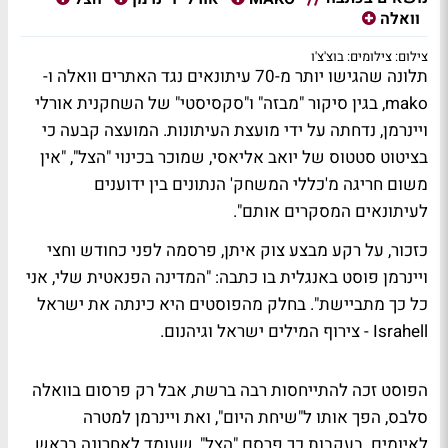
וואלה
צילום: צילומים: בוצ'צ'ו
תלונה שהגישו יותר מ-70 עיתונאים
נגד האתרים
וואלה
ו-
mako
, בגין סיקור "מבזה" ו"סקסיסטי" של השחקנית
אורלי
ויינרמן
, נדחתה על ידי
מועצת העיתונות
. המועצה קבעה כי
בציטוט סטטוס של
יואב אליאסי
, שמוכר בכינוי "הצל", "אין
משום חריגה מ'כללי המשחק' הנתונים בין ידוענים
לעיתונאים המסקרים אותם".
כזכור, על רקע מבצע צוק איתן, פרסמה לפני כחודש וחצי
ויינרמן פוסט באנגלית בו כתבה: "המדינה הפנאטית שלי, אני
כל כך מתביישת". בחלק מהפוסטים היא כינתה את ישראל
Israhell - צירוף המילים ישראל וגיהנום.
הפוסט זכה להתייחסות רבה ברשת,
אבל רק פרסום בוואלה
סלבס
, הפך אותו ל"שיחת היום", ואת ויינרמן למטרה
לאיומים. בעקבות כך פרסם "הצל", שעומד לאחרונה בראש