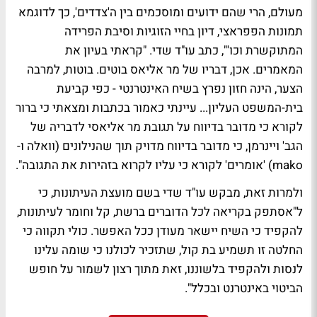
מעולם, הרי שהם ידועים ומוסכמים בין ה'צדדים', כך לדוגמא
תמונות הפפראצי, דיון בחיי הזוגיות וסיבת הפרידה
המתוקשרת וכו'", כתב עו"ד שדי. "קראתי בעיון את
המאמרים. אכן, דבריו של מר אליאס בוטים. בוטות, למרבה
הצער, הינה חזון נפרץ בשיח האינטרנטי - כפי קביעת
בית-המשפט העליון... עיינתי כאמור בכתבות ומצאתי כי ברור
לקורא כי מדובר בדיווח על תגובת מר אליאסי לדבריה של
הגב' ויינרמן, כי מדובר בדיווח מדויק תוך שהנילונים (וואלה ו-
mako) 'אומרים' לקורא כי עליו לקרוא בזהירות את התגובה".
ולמרות זאת, מבקש עו"ד שדי בשם מועצת העיתונות, כי
ל"אסתפק בקריאה לכל הדוברים ברשת, קל וחומר לעיתונות,
להקפיד כי השיח יישאר מעודן ככל האפשר. כולי תקווה כי
החלטה זו תשמיע בת קול, שתזכיר לכולנו כי שומה עלינו
לנסות ולהקפיד בלשוננו, זאת מתוך רצון לשמור על חופש
הביטוי באינטרנט ובכלל".