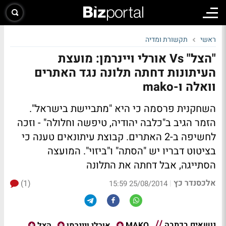
ראשי
תקשורת ומדיה
"הצל" Vs אורלי ויינרמן: מועצת
העיתונות דחתה תלונה נגד האתרים
וואלה ו-mako
השחקנית פרסמה כי היא "מתביישת בישראל".
הזמר הגיב ב"כלבה יהודיה, טיפשה וחלולה" - וזכה
לחשיפה ב-2 האתרים. קבוצת עיתונאים טענה כי
בציטוט דבריו יש "הסתה" ו"ביזוי". המועצה
הסתייגה, אבל דחתה את התלונה
אלכסנדר כץ
(1)
|
25/08/2014 15:59
נושאים בכתבה
MAKO
אורלי ויינרמן
הצל