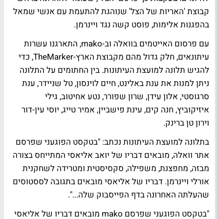
קבוצת 'האריות של הצל' שנוהגת להתעמת עם אנשי שמאל
בהפגנות אלימות, פוסט קשה נגד ויינרמן.
עם פרסום האייטמים בוואלה וב-mako, התארגנו עשרות
עיתונאים, חלק גדול מהם מקבוצת
הארץ-TheMarker
, כדי
להגיש תלונה למועצת העיתונות. בין החתומים על התלונה
ניתן למנות את
ענת באלינט
,
חיים לוינסון
,
טל שניידר
,
ענת
סרגוסטי
,
אלון עידן
,
שרון שפורר
,
נטע אחיטוב
,
גילי
איזיקוביץ
,
חנה קים
,
עינת פישביין
,
אמיר טייג
,
יוסי עין-דור
ו
ירון טן ברינק
.
בתלונה למועצת העיתונות נכתב: "בטקסט הפוגעני שפרסם
אתר וואלה, מובאים דבריו של יואב אליאסי המתייחס בצורה
מבזה, מחפצנת, משפילה, סקסיסטית ומטרידה לשחקנית
אורלי ויינרמן. דבריו של אליאסי מובאים בתגובה לססטוסים
שהעלתה האחרונה בדף הפייסבוק שלה...".
"בטקסט הפוגעני שפרסם mako מובאים דבריו של אליאסי