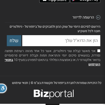
הרשמה לדיוור
הירשם לסיכום היומי של שוק ההון ולמבזקים של ביזפורטל - ניוזלטרים
חובה לכל משקיע
אני מאשר קבלת שני ניוזלטרים, אשר כל אחד מהווה רשימת תפוצה
נפרדת, בנושאים סיכום יומי והתראות חמות וקבלת דיוורים פרסומיים
בדואר אלקטרוני ו/ או באמצעות הסלולר בהתאם למפורט בסעיף 10
בתנאי
השימוש
כל הזכויות שמורות לחברת ביזפורטל תקשורת בע"מ ©
|
תנאי שימוש