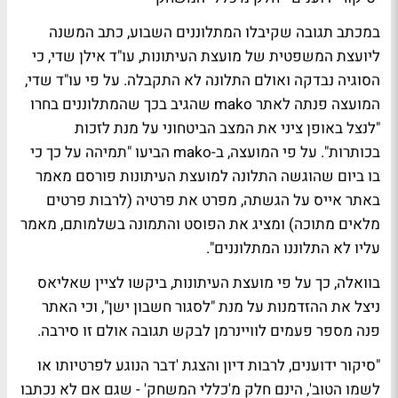
במכתב תגובה שקיבלו המתלוננים השבוע, כתב המשנה
ליועצת המשפטית של מועצת העיתונות, עו"ד
אילן שדי
, כי
הסוגיה נבדקה ואולם התלונה לא התקבלה. על פי עו"ד שדי,
המועצה פנתה לאתר mako שהגיב בכך שהמתלוננים בחרו
"לנצל באופן ציני את המצב הביטחוני על מנת לזכות
בכותרות". על פי המועצה, ב-mako הביעו "תמיהה על כך כי
בו ביום שהוגשה התלונה למועצת העיתונות פורסם מאמר
באתר
אייס
על הגשתה, מפרט את פרטיה (לרבות פרטים
מלאים מתוכה) ומציג את הפוסט והתמונה בשלמותם, מאמר
עליו לא התלוננו המתלוננים".
בוואלה, כך על פי מועצת העיתונות, ביקשו לציין שאליאס
ניצל את ההזדמנות על מנת "לסגור חשבון ישן", וכי האתר
פנה מספר פעמים לוויינרמן לבקש תגובה אולם זו סירבה.
"סיקור ידוענים, לרבות דיון והצגת 'דבר הנוגע לפרטיותו או
לשמו הטוב', הינם חלק מ'כללי המשחק' - שגם אם לא נכתבו