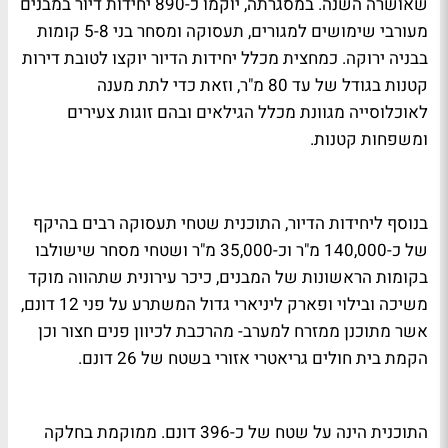
שאושרה השנה. במסגרתה, יוקמו כ-890 יחידות דיור במבנים
מעורבי שימושים למגורים, תעסוקה ומסחר בני 5-8 קומות
בבניה ירוקה. כמחצית מכלל יחידות הדיור יוקצו לטובת דירות
קטנות בגודל של עד 80 מ"ר, וזאת כדי לתת מענה
לאוכלוסייה מגוונת מכלל הגילאים ובהם זוגות צעירים
ומשפחות קטנות.
בנוסף ליחידות הדיור, התוכנית שטחי תעסוקה רבים בהיקף
של כ-140,000 מ"ר וכ-35,000 מ"ר ושטחי מסחר שישולבו
בקומות הראשונות של המבנים, כיכר עירונית שתהווה מוקד
משיכה ובילוי ופארק ליניארי גדול המשתרע על פני 12 דונם,
אשר מתוכנן ממזרח למערב- מהרכבת לכיוון פנים חצור וכן
הקמת בית חולים גריאטרי אזורי בשטח של 26 דונם.
התוכנית הינה על שטח של כ-396 דונם. ממוקמת בחלקה