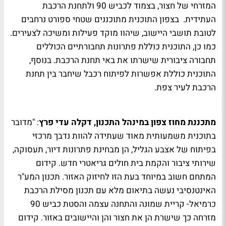
המזרחי של חצור, בצמוד לכביש 90 ולתחנת הרכבת
העתידית. בצפון התוכנית מתוכננים שטחי ספורט נרחבים
לטובת תושבי היישוב, שיהוו מוקד פעילות ומשיכה לצעירים.
כמו כן, התוכנית כוללת פתרונות תחבורתיים הכוללים
תחבורה ציבורית שישרתו את באי תחנת הרכבת. בנוסף,
התוכנית כוללת אפשרות לפיתוח רכבל שיחבר בין תחנת
הרכבת לעיר צפת.
מתכננת מחוז צפון במינהל התכנון, דקלה עדי פרץ
: "מדובר
בתוכנית משמעותית מאוד שעתידה להוות נדבך מרכזי
בפיתוח של אצבע הגליל, הן מבחינת פתרונות דיור, תעסוקה,
שירותי ציבור והקמת בית חולים גריאטרי חדש. קידום
המתחם חשוב במיוחד בעת הזו לחיזוק האזור. תכנון המע"ר
האינטנסיבי נעשה בתיאום מלא עם תכנון מסילת הרכבת
כרמיאל- קריית שמונה והתחנה עצמה והסטת כביש 90
מזרחה כך שישרת הן את חצור והן והיישובים באזור. קידום