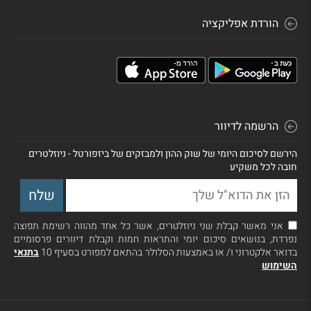
הורדת אפליקציה
הרשמה לדיוור
הירשם לסיכום היומי של שוק ההון ולמבזקים של ביזפורטל - ניוזלטרים
חובה לכל משקיע
אני מאשר קבלת שני ניוזלטרים, אשר כל אחד מהווה רשימת תפוצה
נפרדת, בנושאים סיכום יומי והתראות חמות וקבלת דיוורים פרסומיים
בדואר אלקטרוני ו/ או באמצעות הסלולר בהתאם למפורט בסעיף 10
בתנאי
השימוש