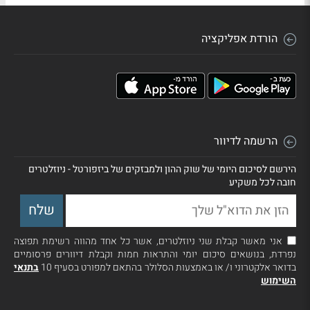
הורדת אפליקציה
הרשמה לדיוור
הירשם לסיכום היומי של שוק ההון ולמבזקים של ביזפורטל - ניוזלטרים
חובה לכל משקיע
אני מאשר קבלת שני ניוזלטרים, אשר כל אחד מהווה רשימת תפוצה
נפרדת, בנושאים סיכום יומי והתראות חמות וקבלת דיוורים פרסומיים
בדואר אלקטרוני ו/ או באמצעות הסלולר בהתאם למפורט בסעיף 10
בתנאי
השימוש