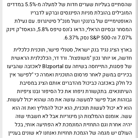
שהסתיים בעליות שערים חדות של למעלה מ-5.5% במדדים
המובילים בהובלת מניות הפיננסים וברקע לדבריו
האופטימייים של ברננקי ושל מנכ"ל סיטיגרופ. עם נעילת
המסחר ובסיום הראלי, הדאו ג'ונס טיפס 5.8%, הנאסד"ק זינק
7.07% וה-S&P 500 נסק 6.37%.
בארץ הציג נגיד בנק ישראל, סטנלי פישר, תוכנית כלכלית
חדשה, או יותר נכון "משופצת". ורד דר, הכלכלנית הראשית
של פסגות, התייחסה בשיחה עם BIzportal לאכזבה שהביעו
בכירים במשק לאחר פרסום התוכנית ואמרה כי "לפישר אין
כל חלק באכזבה כביכול מהדברים אותם הציג במסיבת
העיתונאים. בתקשורת ניפחו את כל הסיפור ובנו ציפיות
גבוהות אבל פישר למעשה עושה את מה שהוא יכול לעשות.
הוא לא יכול לעשות תוכנית, הוא יכול להמליץ ואת זה הוא
עשה. אומנם ההמלצות הן מינוריות אבל לא חשבתי שזה
יהיה אחרת וגם התחזית המונמכת לא הפתיעה אותי, בכל
העולם יש מגמה של הנמכת תחזיות ואנחנו לא שונים בעניין