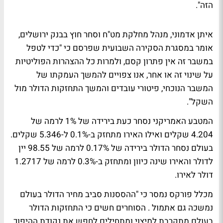
הזה".
איתן אדמוני, מנהל מחלקת מט"ח וסחר חוץ בבנק ירושלים,
אומר במסגרת הסקירה השבועית שפרסם כי "כדי לטפל
במשבר זה אין פתרון קסם, ולמרות כל ההצהרות הפוליטיות
על שינוי זה או אחר, אנו צפויים להמשך העמקתו של
המשבר הנוכחי, פיטורי עובדים והמשך התחזקות הדולר מול
השקל".
המטבע האמריקני נסחר כעת בירידה של 1% לרמה של
4.204 שקלים ואילו האירו מתחזק ב-0.1% ל-5.346 שקלים.
בעולם נסחר הדולר בירידה של 0.17% לרמה של 98.55 יין
לדולר והאירו שינה כיוון ומתחזק ב-0.3% לרמה של 1.2717
דולר לאירו.
מכלל פורקס נמסר כי "ההססנות סביב מחיר הדולר בעולם
נמשכה גם אתמול . הסוחרים חשים כי התחזקות הדולר
בעולם מתקרבת למיצוי ומתחילים לחפש את נקודת ההיפוך.