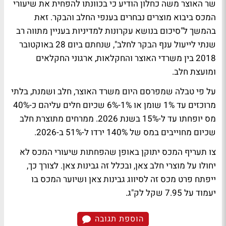
שר האוצר משה כחלון הודיע כי בכוונתו להפחית את שיעורי
המכס ביבוא מוצרים נבחרים בענפי החלב והבקר. זאת
בהמשך ל"סיכום בנושא עקרונות למדיניות בעניין מתווה רב
שנתי לייעול ענף הבקר לחלב", שנחתם ביום 28 באוקטובר
2018 בין משרדי האוצר והחקלאות, ארגוני החקלאים
ומועצת חלב.
על פי טבלה שמפרסם היום משרד האוצר, חלב ושמנת, בלתי
מרוכזים עד 1% שומן או 1%-6% שכיום חלים עליהם כ-40%
מס יופחתו עד ל-15% בשנת 2026. ממרחים מתוצרת חלב
שכיום מחוייבים במס של 140% ירדו ל-51% ב-2026.
צו תעריף המכס יתוקן באופן שהפחתות שיעורי המכס לא
יחולו על מוצרי חלב צאן, ובכלל זה גבינות צאן. לצורך כך,
ייפתח פרט מכס זה לסיווג גבינות צאן ושיוער המכס בו
יעמוד על 7.95 שקל לק"ג.
הוספת תגובה