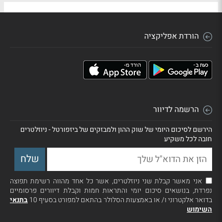
הורדת אפליקציה
הרשמה לדיוור
הירשם לסיכום היומי של שוק ההון ולמבזקים של ביזפורטל - ניוזלטרים
חובה לכל משקיע
אני מאשר קבלת שני ניוזלטרים, אשר כל אחד מהווה רשימת תפוצה
נפרדת, בנושאים סיכום יומי והתראות חמות וקבלת דיוורים פרסומיים
בדואר אלקטרוני ו/ או באמצעות הסלולר בהתאם למפורט בסעיף 10
בתנאי
השימוש