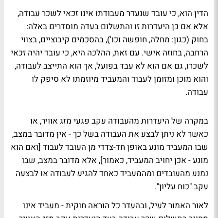
הדין הוא, כי עובד שנעדר מעבודתו אינו זכאי לשכר עבודה,
אלא אם כן היעדרות זו והתשלום בעדה מוסדרים באלה:
בחוק (כגון: מחלה, חופשה וכו'), בהסכמים קיבוציים, בצווי
הרחבה, בחוזה אישי. עם זאת, ההלכה היא, כי עובד יהיה זכאי
לשכרו, גם אם הוא לא עבד בפועל, אך הוא התייצב לעבודה,
והוא מוכן ומזומן לעבוד והמעביד מיוזמתו לא סיפק לו
עבודה.
במקרה של היעדרות מהעבודה עקב פגעי מזג אוויר, או
כאשר לא ניתן לבצע את העבודה בשל כך - אין מדובר במצב,
שבו המעביד מונע באופן חד-צדדי מן העובד לעבוד [ואם הוא
מונע - אכן יחויב המעביד, כאמור], אלא מדובר במצב, שבו
נמנע מהעובדים ומהמעביד כאחד להגיע לעבודה או לבצעה
עקב "כוח עליון".
לאור האמור לעיל, ובהעדר כל הוראה חוקית - מעביד אינו