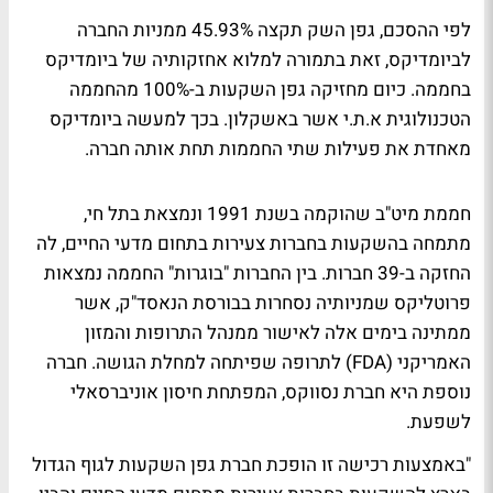
לפי ההסכם, גפן השק תקצה 45.93% ממניות החברה
לביומדיקס, זאת בתמורה למלוא אחזקותיה של ביומדיקס
בחממה. כיום מחזיקה גפן השקעות ב-100% מהחממה
הטכנולוגית א.ת.י אשר באשקלון. בכך למעשה ביומדיקס
מאחדת את פעילות שתי החממות תחת אותה חברה.
חממת מיט"ב שהוקמה בשנת 1991 ונמצאת בתל חי,
מתמחה בהשקעות בחברות צעירות בתחום מדעי החיים, לה
החזקה ב-39 חברות. בין החברות "בוגרות" החממה נמצאות
פרוטליקס שמניותיה נסחרות בבורסת הנאסד"ק, אשר
ממתינה בימים אלה לאישור ממנהל התרופות והמזון
האמריקני (FDA) לתרופה שפיתחה למחלת הגושה. חברה
נוספת היא חברת נסווקס, המפתחת חיסון אוניברסאלי
לשפעת.
"באמצעות רכישה זו הופכת חברת גפן השקעות לגוף הגדול