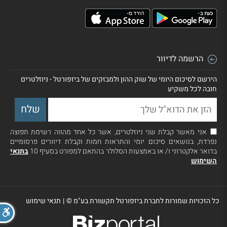
הרשמה לדיוור
הירשם לסיכום היומי של שוק ההון ולמבזקים של ביזפורטל - ניוזלטרים
חובה לכל משקיע
אני מאשר קבלת שני ניוזלטרים, אשר כל אחד מהווה רשימת תפוצה
נפרדת, בנושאים סיכום יומי והתראות חמות וקבלת דיוורים פרסומיים
בדואר אלקטרוני ו/ או באמצעות הסלולר בהתאם למפורט בסעיף 10
בתנאי
השימוש
כל הזכויות שמורות לחברת ביזפורטל תקשורת בע"מ ©
|
תנאי שימוש