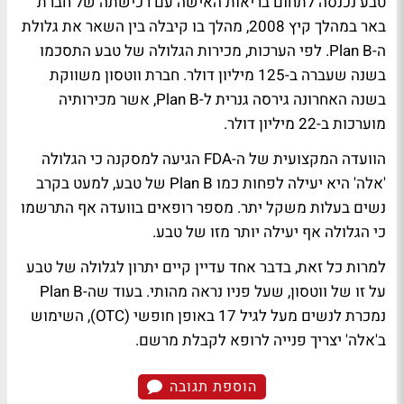
טבע נכנסה לתחום בריאות האישה עם רכישתה של חברת
באר במהלך קיץ 2008, מהלך בו קיבלה בין השאר את גלולת
ה-Plan B. לפי הערכות, מכירות הגלולה של טבע התסכמו
בשנה שעברה ב-125 מיליון דולר. חברת ווטסון משווקת
בשנה האחרונה גירסה גנרית ל-Plan B, אשר מכירותיה
מוערכות ב-22 מיליון דולר.
הוועדה המקצועית של ה-FDA הגיעה למסקנה כי הגלולה
'אלה' היא יעילה לפחות כמו Plan B של טבע, למעט בקרב
נשים בעלות משקל יתר. מספר רופאים בוועדה אף התרשמו
כי הגלולה אף יעילה יותר מזו של טבע.
למרות כל זאת, בדבר אחד עדיין קיים יתרון לגלולה של טבע
על זו של ווטסון, שעל פניו נראה מהותי. בעוד שה-Plan B
נמכרת לנשים מעל לגיל 17 באופן חופשי (OTC), השימוש
ב'אלה' יצריך פנייה לרופא לקבלת מרשם.
הוספת תגובה