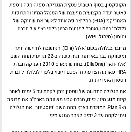
הקופקסון, בסוף השבוע ענקית הגנריקה ספגה מכה נוספת,
כאשר ועדה מקצועית מייעצת של המנהל המזון והתרופות
האמריקני (FDA) המליצה פה אחד לאשר את שיווקה של
גלולת "היום שאחרי" למניעת הריון בלתי רצוי של חברת
ווטסון (סימול: WPI).
מדובר בגלולה בשם 'אלה' (Ella), הנחשבת לחדישה יותר
ומשווקת כבר באירופה מזה כשנה ב-22 מדינות תחת השם
'אלה-וואן' (EllaOne). בחודש מארס 2010 העניקה חברת
HRA פארמה הצרפתית הסכם רישוי בלעדי לגלולה לחברת
ווטסון האמריקנית.
את הגלולה החדשה של ווטסון ניתן לקחת עד 5 ימים לאחר
קיום מגע מיני. כיום, חברת טבע משווקת בארה"ב את תרופת
ה-Plan B, המוכרת בארץ תחת השם 'פוסטינור'. את הגלולה
ניתן לקחת עד 3 ימים לאחר המגע מיני.