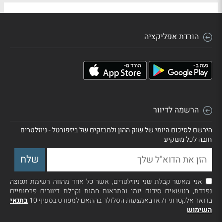
הורדת אפליקציה
הרשמה לדיוור
הירשם לסיכום היומי של שוק ההון ולמבזקים של ביזפורטל - ניוזלטרים
חובה לכל משקיע
אני מאשר קבלת שני ניוזלטרים, אשר כל אחד מהווה רשימת תפוצה
נפרדת, בנושאים סיכום יומי והתראות חמות וקבלת דיוורים פרסומיים
בדואר אלקטרוני ו/ או באמצעות הסלולר בהתאם למפורט בסעיף 10
בתנאי
השימוש