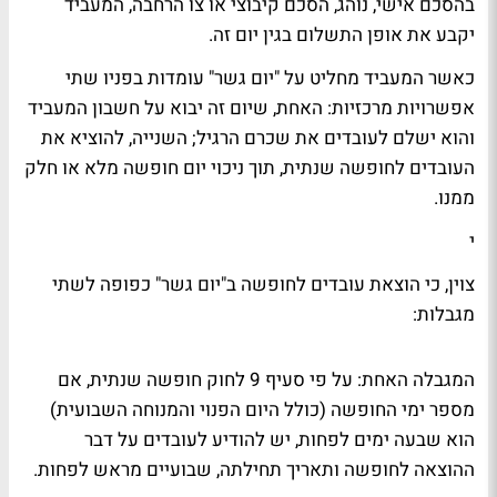
בהסכם אישי, נוהג, הסכם קיבוצי או צו הרחבה, המעביד
יקבע את אופן התשלום בגין יום זה.
כאשר המעביד מחליט על "יום גשר" עומדות בפניו שתי
אפשרויות מרכזיות: האחת, שיום זה יבוא על חשבון המעביד
והוא ישלם לעובדים את שכרם הרגיל; השנייה, להוציא את
העובדים לחופשה שנתית, תוך ניכוי יום חופשה מלא או חלק
ממנו.
י
צוין, כי הוצאת עובדים לחופשה ב"יום גשר" כפופה לשתי
מגבלות:
המגבלה האחת: על פי סעיף 9 לחוק חופשה שנתית, אם
מספר ימי החופשה (כולל היום הפנוי והמנוחה השבועית)
הוא שבעה ימים לפחות, יש להודיע לעובדים על דבר
ההוצאה לחופשה ותאריך תחילתה, שבועיים מראש לפחות.