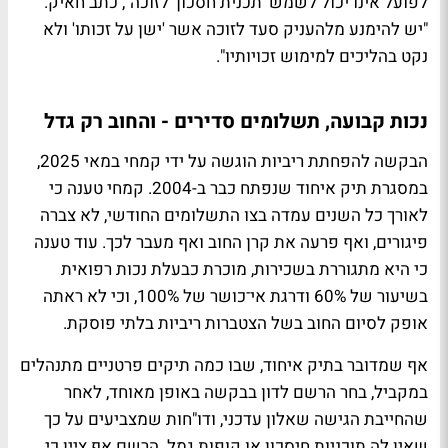
לפועל אינו יכול לשמש 'תכנית חסכון' לזוכה", כתב חאיק.
"יש להימנע מלהעניק סעד לזוכה אשר 'ישן על זכותו' ולא
נקט בהליכים למימוש זכויותיו".
נכות קבועה, תשלומים סדירים - והחוב רק גדל
הבקשה להפחתת ריביות הוגשה על ידי קמחי במאי 2025,
במסגרת תיק איחוד שנפתח כבר ב-2004. קמחי טענה כי
לאורך כל השנים עמדה בצו התשלומים החודשי, לא צברה
פיגורים, ואף פרעה את קרן החוב ואף מעבר לכך. עוד טענה
כי היא מתגוררת בשכירות, מוכרת כבעלת נכות רפואית
בשיעור של 60% ודרגת אי־כושר של 100%, וכי לא ראתה
אופק לסיום החוב בשל הצטברות ריביות בלתי פוסקת.
אף שמדובר בתיק איחוד, שבו כמה תיקים פרטניים מתנהלים
במקביל, בחר הרשם לדון בבקשה באופן מאוחד, לאחר
שהחייבת הגישה שאלון עדכני, ודו"חות שמצביעים על כך
שאין לה תוכניות חיסכון או קופות גמל. הרשם אף ציין כי