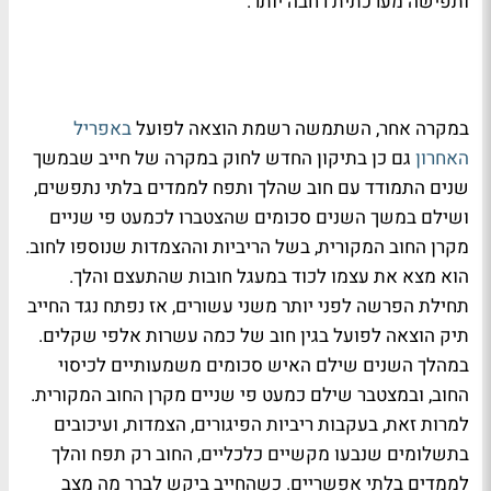
ותפישה מערכתית רחבה יותר.
במקרה אחר, השתמשה רשמת הוצאה לפועל
באפריל
האחרון
גם כן בתיקון החדש לחוק במקרה של חייב שבמשך
שנים התמודד עם חוב שהלך ותפח לממדים בלתי נתפשים,
ושילם במשך השנים סכומים שהצטברו לכמעט פי שניים
מקרן החוב המקורית, בשל הריביות וההצמדות שנוספו לחוב.
הוא מצא את עצמו לכוד במעגל חובות שהתעצם והלך.
תחילת הפרשה לפני יותר משני עשורים, אז נפתח נגד החייב
תיק הוצאה לפועל בגין חוב של כמה עשרות אלפי שקלים.
במהלך השנים שילם האיש סכומים משמעותיים לכיסוי
החוב, ובמצטבר שילם כמעט פי שניים מקרן החוב המקורית.
למרות זאת, בעקבות ריביות הפיגורים, הצמדות, ועיכובים
בתשלומים שנבעו מקשיים כלכליים, החוב רק תפח והלך
לממדים בלתי אפשריים. כשהחייב ביקש לברר מה מצב