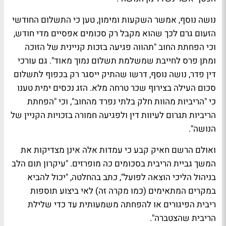
נושה נוסף, אמשר השקעות ומימון, טען כי התשלום החודשי
הזעום גרם לכך שהוא מקבל רק סכומים אפסיים מדי חודש,
וכי הפחתת החוב "תהווה פגיעה בזכות קניינית של הזוכה
ומתן פרס לחייבת שמשלמת תשלום נמוך מאוד". גם עורכי
דין פדר, נושה נוסף, דרשו שהתיק ייסגר רק בכפוף לתשלום
סכום העילה בצירוף שכר טרחה מלא. הזג נכסים ימית טענו
כי "הריביות מהוות חלק בלתי נפרד מהחוב", וכי "הפחתת
הריביות תגרום לעיוות דין ולפגיעה חמורה בזכויות הקניין של
הנושה".
ואולם הרשם חאיק קבע כי עמדות אלה אינן מצדיקות את
המשך גביית הריבית בסכומים כה מופרזים. "עיקרון תום הלב
בניהול הליכי הוצאה לפועל", כתב בהחלטה, "יכול להביא
במקרים המתאימים (כמו מקרה זה) לאי ביצוע תוספות
ריבית הפיגורים או להפחתה משמעותית עד כדי שלילת
הריבית שהצטברה".