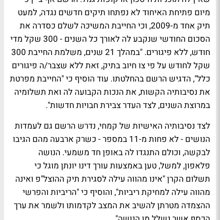
מיום פתיחת האיחוד לא נפתחו תיקים חדשים נגדה, למעט
תיק אחד מ-2009, וכי החייבת המשיכה לשלם כסדרה את
הסכום החודשי שנקבע לה לאורך כל השנים - 300 שקל מדי
חודש, ללא פיגורים. "במהלך 21 שנים, משלמת החייבת 300
שקל לחודש על פי צו חיוב בתיק, זאת ללא שצבר/ה פיגורים
כלל", הדגיש הרשם בהחלטתו. עוד הוסיף כי "החייבת מפרטת
את נסיבותיה הקשות, את הנכות הקבועה לה ואת תשלומיה
במרוצת השנים, לצד העדר צבירת חבויות חדשות".
לצד נסיבותיה האישיות של קמחי, נדרש הרשם גם לעמדות
הנושים - לא פחות מ-11 במספר - כשרק ארבעה מהם הגיבו
לבקשה, וכולם התנגדו לה באופן חד משמעי. הנושה
פלאפון, למשל, טען באמצעות עורך דינו יונתן מוגל כי
תשלום הקרן "אינו מהווה עילה לסגירת תיק ההוצל"פ ואינה
מהווה עילה למחיקת ריביות", והוסיף כי "הריביות והפרשי
ההצמדה מטרתן להשיב את המצב לקדמותו ולשמר את ערך
הכסף אשר נשלל מן הנושה".