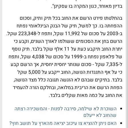
בדיון מאוחד, כגון המקרה בו עסקינן".
בהחלטתו פירט הרשם את החוב בכל תיק ותיק, וסכום
ההפחתה בו. כך למשל, תיק של הבנק הבינלאומי נפתח
ב-2003 על סכום של 11,992 שקל, ותפח ל-223,348 שקל.
הרשם בחן את הסכומים ששולמו לאורך השנים, וקבע כי
יתרת החוב תיקבע כעת על 11 אלף שקל בלבד. תיק נוסף
של פלאפון נפתח ב-1999 על סכום של 4,038 שקל, ותפח
ל-7,335 שקל - סכום שנותר יחסית יחסית, אך הרשם קבע
כי על אף התנגדות הנושה, החוב ייקבע על 5,000 שקל
בלבד. בתיקים שבהם לא הוגשה תגובה כלל מצד הנושה,
הפחת הרשם את הריבית במלואה, ובחלקם הורה להעמיד
את החוב על כמה מאות שקלים בלבד.
השוכרת לא שילמה, סירבה לפנות - והמשכירה רצתה
שהחוב לא ייעלם
האם ניתן להוציא צו עיכוב יציאה מהארץ על תושב חוץ?