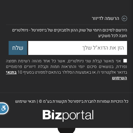
הרשמה לדיוור
הירשם לסיכום היומי של שוק ההון ולמבזקים של ביזפורטל - ניוזלטרים
חובה לכל משקיע
אני מאשר קבלת שני ניוזלטרים, אשר כל אחד מהווה רשימת תפוצה
נפרדת, בנושאים סיכום יומי והתראות חמות וקבלת דיוורים פרסומיים
בדואר אלקטרוני ו/ או באמצעות הסלולר בהתאם למפורט בסעיף 10
בתנאי
השימוש
כל הזכויות שמורות לחברת ביזפורטל תקשורת בע"מ ©
|
תנאי שימוש