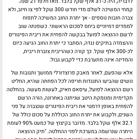
לדבריה, היה כ-31 אלף שקל בלבד. מאז חלפו 21 שנה.
קמחי המשיכה לשלם מדי חודש 300 שקל לפי צו חיוב, ולא
צברה חובות נוספים - אך יתרת החוב המשיכה לתפוח
לממדים דמיוניים ביחס לסכום הראשוני. כשפנתה שוב
לרשם ההוצאה לפועל בבקשה להפחית את ריבית הפיגורים
וההצמדה בתיקים נגדה, הסתבר כי יתרת החוב הגיעה כיום
לכ-300 אלף שקל. כך קורה כשהריבית צוברת ריבית,
והמדינה אינה מתערבת כדי לקבוע גבול.
אלא שהפעם, לאחר מאבק פרוצדורלי ממושך ותגובות של
נושים שהביעו התנגדות חריפה לכל הפחתה שהיא, החליט
רשם ההוצאה לפועל, עיסאם חאיק, לעשות מעשה. בהחלטה
תקדימית ומנומקת היטב שניתנה באחרונה, הורה הרשם
להפחית באופן דרמטי את ריבית הפיגורים שנצברה על פני
השנים, ולקבוע את יתרת החוב הכוללת על סכום כולל של
32.1 אלף שקל בלבד. מדובר בקיצוץ של כמעט 90% לעומת
היתרה שנרשמה במערכת לפני ההחלטה. "תיק ההוצאה