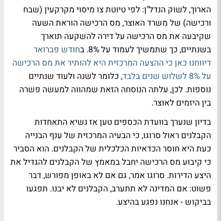
הארוך, לשוק הנדל"ן: לפי טיוטת צו מיסוי מקרקעין (שבח
ורכישה) של משרד האוצר, מס הרכישה הוראת השעה
שקיבעה את מס הרכישה על דירה להשקעה תוארך
בשנתיים, כך שתמשיך לעמוד על 8%. ב
חודש פברואר
דיווחנו כאן כי ההצעה המרכזית היא להותיר את מס הרכישה
על 8% לשלוש שנים בלבד
, כלומר לשנה ולעוד שנתיים
נוספות. לכן, עלתה הנוסחה הזאת שמהווה למעשה פשרה
בין היזמים לאוצר.
בדיון שנערך בוועדת הכספים טען אז נשיא התאחדות
הקבלנים ראול סרוגו, כי הבעיה המרכזית של ענף הבנייה
כעת היא חוסר הכדאיות הכלכלית של הקבלנים. הוא הסביר
כי קיבוע מס הרכישה יחבל במאמץ של הקבלנים להגדיל את
היצע הדירות. סרוגו אמר, גם אם לא באופן מפורש, דבר
פשוט: אם המדינה לא תתערב, הקבלנים לא יבנו. תפגעו
בביקוש - אנחנו נפגע בהיצע.