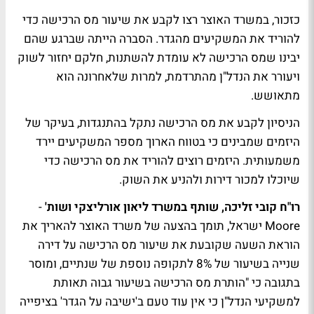
כזכור, במשרד האוצר רצו לקבע את שיעור מס הרכישה כדי
להוריד את המשקיעים מהגדר. הסברה הייתה שברגע שהם
יבינו שמס הרכישה לא עומדת להשתנות, חלקם יחזור לשוק
ויעורר את הנדל"ן מהתרדמת, למרות שלאחרונה הוא
מתאושש.
הניסיון לקבע את מס הרכישה נתקל בהתנגדות, בעיקר של
היזמים שמבינים כי בטווח הארוך מספר המשקיעים יירד
משמעותית. היזמים רוצים להוריד את מס הרכישה כדי
שיוכלו למכור דירות ולהניע את השוק.
רו"ח קובי זליכה, שותף במשרד ליאון אורליצקי ושות'
-
Moore ישראל, תומך בהצעה של משרד האוצר להאריך את
הוראת השעה שקובעת את שיעור מס הרכישה על דירה
שנייה בשיעור של 8% לתקופה נוספת של שנתיים, ומוסר
בתגובה כי "הותרת מס הרכישה בשיעור גבוה תאותת
למשקיעי הנדל"ן כי אין עוד טעם ב'ישיבה על הגדר' בציפייה