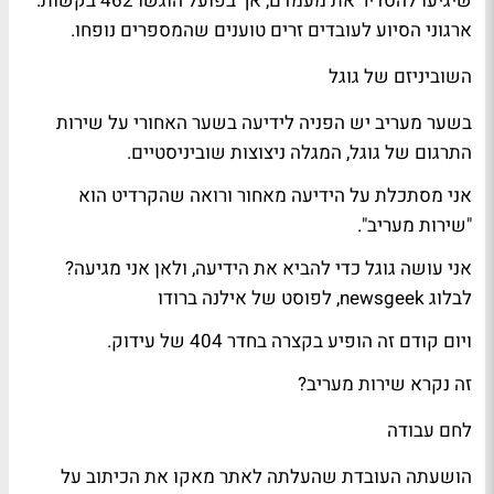
שיגיעו להסדיר את מעמדם, אך בפועל הוגשו 462 בקשות.
ארגוני הסיוע לעובדים זרים טוענים שהמספרים נופחו.
השוביניזם של גוגל
בשער
מעריב
יש הפניה לידיעה בשער האחורי על שירות
התרגום של גוגל, המגלה ניצוצות שוביניסטיים.
אני מסתכלת על הידיעה מאחור ורואה שהקרדיט הוא
"שירות מעריב".
אני עושה גוגל כדי להביא את הידיעה, ולאן אני מגיעה?
לבלוג
newsgeek
, ל
פוסט
של
אילנה ברודו
ויום קודם זה הופיע בקצרה בחדר 404 של
עידוק
.
זה נקרא שירות מעריב?
לחם עבודה
הושעתה העובדת שהעלתה לאתר
מאקו
את הכיתוב על