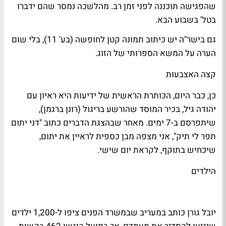
שהפגישה תוכננה לפני זמן רב. מהלשכה נמסר שהם ידברו
בטל' בשבוע הבא.
גם ב
ישר"ה
יש כיתוב תמונה קטן לחופשה (בע' 11), בלי שום
הערה על המשא הספרותי של הזוג.
קצה האצבעות
כן, כבר היום, הכותרת הראשית של
ידיעות
היא ראיון עם
יהודה גיל
, בכיר המוסד שהורשע בריגול (
רונן ברגמן
),
שיתפרסם ב-
7 ימים
. מאחר שבהצגת הדברים כתוב "
דני יתום
תפר לי תיק", אני מצפה מ
בן כספית
לראיין את יתום,
שיכחיש בתוקף, לקראת יום שישי.
הילדים
יובל גורן
כותב ב
מעריב
שבמשרד הפנים ציפו ל-1,200 ילדים