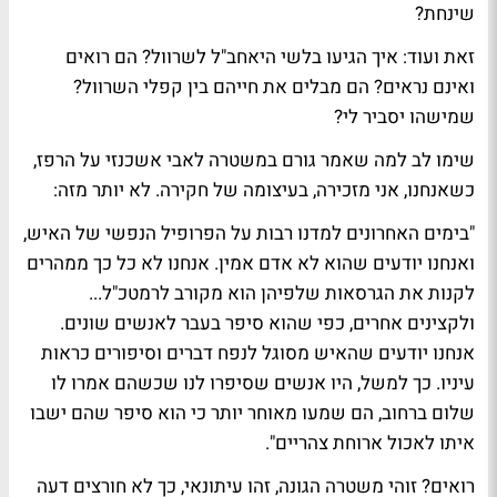
שינחת?
זאת ועוד: איך הגיעו בלשי היאחב"ל לשרוול? הם רואים
ואינם נראים? הם מבלים את חייהם בין קפלי השרוול?
שמישהו יסביר לי?
שימו לב למה שאמר גורם במשטרה ל
אבי אשכנזי
על הרפז,
כשאנחנו, אני מזכירה, בעיצומה של חקירה. לא יותר מזה:
"בימים האחרונים למדנו רבות על
הפרופיל הנפשי
של האיש,
ואנחנו יודעים שהוא לא אדם אמין. אנחנו לא כל כך ממהרים
לקנות את הגרסאות שלפיהן הוא מקורב לרמטכ"ל...
ולקצינים אחרים, כפי שהוא סיפר בעבר לאנשים שונים.
אנחנו יודעים שהאיש מסוגל לנפח דברים וסיפורים כראות
עיניו. כך למשל, היו אנשים שסיפרו לנו שכשהם אמרו לו
שלום ברחוב, הם שמעו מאוחר יותר כי הוא סיפר שהם ישבו
איתו לאכול ארוחת צהריים".
רואים? זוהי משטרה הגונה, זהו עיתונאי, כך לא חורצים דעה