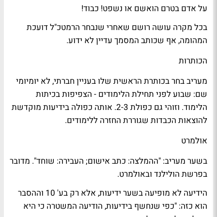
על אדם בטרם הואשם או נשפט! כבוד!
בכל מקרה עושה רושם שאחרי שנבחר הרמטכ"ל דועכת
המהומה, אף שכותב המסמך עדיין לא ידוע.
הכותרות
מעריב
בחר בכותרת הראשית שלו בעניין חברתי, לא יומיומי
שם: שבוע לפני תחילת הלימודים - הצפיפות בכיתות
הלימוד. וזוהי גם כפולת 2-3. אותה כפולה ב
ידיעות
מוקדשת
להוצאות הכבדות שגוררת החזרה ללימודים.
אולמרט
בשער
מעריב
: "ההמלצה: כתב אישום; העבירה: שוחד". מדובר
בפרשת הולילנד ובאולמרט.
הידיעה לא מופיעה בשער
ידיעות
, אלא רק בע' 10 וההסבר
הוא כזה: "כפי שנחשף בידיעות, הודיעה המשטרה כי היא