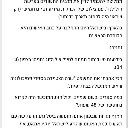
ממליצה להעמיד לדין את מרבית החשודים בפרשת
הולילנד", עם צילום של הכותרת מידיעות, יום חמישי (רק
שראוי היה לכתוב תאריך בכיתוב)
ב
הארץ
וב
ישראל היום
ההמלצה על כתב האישום היא
הכותרת הראשית.
נתניהו
ב
ידיעות
יש כיתוב תמונה לטיול של הזוג נתניהו בצפון (ע'
34).
הכי אהבתי את המשפט "שרה הצטיידה בספרי פסיכולוגיה
וראש הממשלה בביוגרפיות".
כמה ספרים, בשם שמיים, יכול הזוג המוכשר הזה לקרוא
בחופשה של 48 שעות?
הארץ
מדווח שבעוון אותה חופשה ביטל נתניהו פגישה עם
ראש סוכנות האטום שהגיע לישראל,
יוקיו אמאנו
, אף