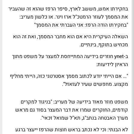
בחקירתו אמש, מששב לארץ, סיפר הרפז שהוא זה שהעביר
את המסמך לעוזר הרמטכ"ל
ארז וינר
. או כלשון מעריב:
"בחקירתו הודה הרפז: אני העברתי את המסמך"
השאלה העיקרית היא אם הוא מחבר המסמך, ואת זה הוא
מכחיש
בתוקף, בינתיים.
ב-
ynet
חוזרים בידיעה המתייחסת למעצר על משפט מתוך
הראיון לידיעות:
"... אם הייתי
יודע לכתוב
מסמך אסטרטגי כזה, הייתי מחליף
מקצוע. מחפשים שעיר לעזאזל".
משפט מוזר מאוד בידיעה של
מעריב
: "בניגוד למקרים
קודמים, החוקרים שמרו את דבר המעצר בסוד גם מראש
מערך האבטחה בנתב"ג, תא"ל
שמואל זכאי
".
לא הבנתי: וכי לא נכתב בראש חוצות שהרפז ייעצר ברגע