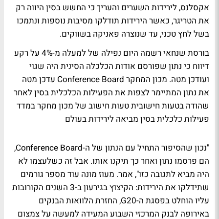
אקסלנס, לירידות השערים והעריך כי החשש בסין היווה רק
את הטריגר, כאשר הירידות תודלקו מסיבות נוספות ונתמכו
בשל לחץ טכני, עד שנוצרה פאניקה בשווקים.
בורסת שנחאי רשמה היום נפילה של למעלה מ-4% על רקע
דיווח כי נתון שפורסם אודות הכלכלה הסינית היה שגוי
ועודכן מטה. מכון המחקר Conference Board עדכן מטה
את נתון המתיימר לצפות את הפעילות הכלכלית בסין לאחר
שהודה בטעות חישובית
טעות חישוב של מכון מחקר במדד
פעילות כלכלית בסין מביאה לירידות בעולם
"נכון שהסיפור התחיל עם הנתון של ה-Conference Board,
הם פרסמו נתון ואחר כך תיקנו אותו. אבל זה כשלעצמו לא
היה מביא לתגובה כזו", אמר. מעוז מונה עוד מספר גורמים
שתידלקו את הירידות: הקיצוץ בגירעון ב-3 השנים הקורובות
עליו הוחלט בפסגת ה-G20,
החזרת הלוואות הבנקים
באירופה לבנק המרכזי השבוע
המעידה למעשה על צמצום