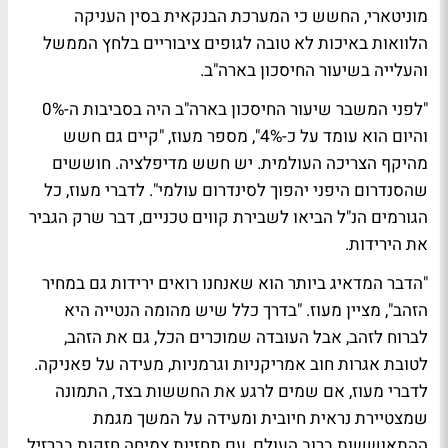
מוניטארי, החשש כי המערכת הבנקאית בסין העניקה
הלוואות באיכות לא טובה לגופים ציבוריים בלחץ הממשל
והעלייה בשיעור החיסכון בארה"ב.
"לפני המשבר שיעור החיסכון בארה"ב היה בסביבות ה-0%
והיום הוא עומד על כ-4%", מספר מעוז, "קיים גם חשש
מהיקף הצריכה העולמית. יש חשש מדיפלציה. חוששים
שהסנדרום היפני יהפוך לסינדרום עולמי". לדברי מעוז, כל
הגורמים הנ"ל הביאו לשבירת קווים טכניים, דבר שרק הגביר
את הירידות.
"הדבר המדאיג ביותר הוא שאנחנו רואים ירידות גם במחיר
הזהב", מציין מעוז. "בדרך כלל שיש מהומה הנטייה היא
לברוח לזהב, אבל העובדה שמוכרים הכל, גם את הזהב,
לטובת אגרות חוב אמריקניות וגרמניות, מעידה על פאניקה.
לדברי מעוז, אם שמים לרגע את החששות בצד, התמונה
שמצטיירת נראית חיובית ומעידה על המשך מגמת
ההתאוששות ברוב העולם, עם תחזיות צמיחה חזקות בברזיל,