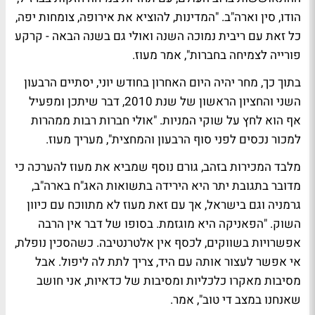
הודו, סין וארה"ב. "המדינות, להוציא את אירופה, צומחות יפה,
כל זאת עם ריבית נמוכה השנה ואולי גם בשנה הבאה - קרקע
פורייה לצמיחה בחברות", אמר מעוז.
בתוך כך, מחר יהיה היום האחרון בחודש יוני, יסתיים הרבעון
השני והחציון הראשון של שנת 2010, דבר שיתכן ומפעיל
אף הוא לחץ על שוקי המניות. "אולי חברות רבות ממהרות
למכור נכסים לפני סוף הרבעון והמחצית", מעריך מעוז.
מלבד המכירות בזהב, גורם נוסף שמביא את מעוז להערכה כי
מדובר בתגובת יתר היא הירידה בתשואות האג"ח בארה"ב,
גרמניה וגם בישראל, אך עם זאת מעוז לא מתווכח עם כיוון
השוק. "הפאניקה היא מוגזמת. בסופו של דבר אין הרבה
אפשרויות בשווקים, לכסף אין אלטרנטיבה. כשהסכין נופלת,
אי אפשר לעצור אותה עם היד, צריך לתת לה ליפול. אבל
מסיבות מאקרו כלכליות ומסיבות של כדאיות, אני חושב
שאנחנו במצב די טוב", אמר.