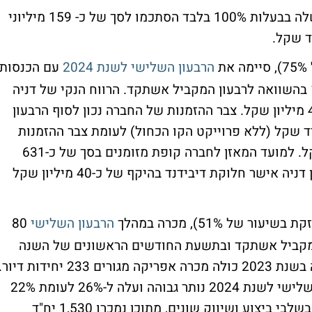
אמצעיה הנזילים של החברה וחברות הבנות שלה בבעלות 100% בלבד הסתכמו לסך של כ- 159 מיליוני
ת
הרבעון השלישי לשנת 2024
עם הכנסות
בהיקף של 1.6 מיליארד שקל, גידול של 14% בהשוואה לרבעון המקביל אשתקד. הרווח הנקי של דניה
לרבעון השלישי לשנת 2024 הסתכם בכ-45.2 מיליון שקל. צבר ההזמנות של החברה נכון לסוף הרבעון
 2024 עמד על כ-13.2 מיליארד שקל (ללא פרוייקט הקו הכחול) לעומת צבר ההזמנות
ברבעון הקודם שעמד על כ-12.9 מיליארד שקל. למועד המאזן לחברה קופת מזומנים בסך של כ-631
מיליון שקל, ללא חוב תאגידי כלל. דירקטוריון דניה אישר חלוקת דיבידנד בהיקף של כ-40 מיליון שקל
שיעור של 51%), מכרה במהלך
הרבעון השלישי
80
ות דיור ברבעון המקביל אשתקד ובתשעת החודשים הראשונים של השנה
מכרה החברה 320 יחידות דיור. לשם השוואה בשנת 2023 כולה מכרה אפריקה מגורים 233 יחידות דיור
שיעור הרווח הגולמי ממכירת דירות לרבעון השלישי לשנת 2024 נותר גבוהה ועלה ל-26% לעומת 22%
ברבעון המקביל אתשקד. לחברה 2,759 יח"ד בשלבי ביצוע ושיווק שונים, מתוכן נמכרו 1,530 יח"ד