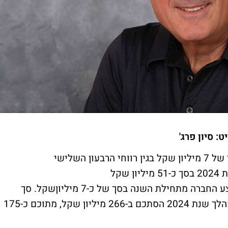
: סיון פרג'
דירקטוריון החברה אישר חלוקת דיבידנד בסך של 7 מיליון שקל בגין רווחי הרבעון השלישי
כך שבמצטבר הכריזה לפידות דיבידנדים בשנת 2024 בסך כ-51 מיליון שקל
וזאת בנוסף לרכישה עצמאית של מניות שביצע החברה מתחילת השנה בסך של כ-7 מיליוןשקל. סך
הדיבידנד עליו הכריזו כלל חברות הקבוצה במהלך שנת 2024 הסתכם ב-266 מיליון שקל, מתוכם כ-175