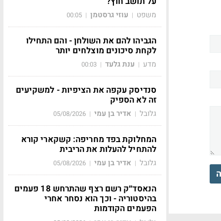
על תושב חוץ?
משפט
עוזי גרסטמן
00:05
|
|
הגביהו להם את השולחן - והם התחילו
לקחת סיכונים מוצלחים יותר
מדע
ענת גלעד
00:03
|
|
סנדיסק עקפה את הציפיות - למשקיעים
זה לא הספיק
גלובל
אדיר בן עמי
05/08/2026
|
|
המחלוקת בפד מחריפה: קשקארי קורא
להתחיל להעלות את הריבית
גלובל
אדיר בן עמי
05/08/2026
|
|
ה
הנאסד״ק רשם רצף שהתרחש 18 פעמים
בהיסטוריה - וכך הוא נסחר אחרי
הפעמים הקודמות