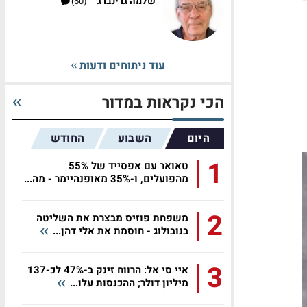
|
שלמה גרינברג
(60)
עוד ניתוחים ודעות
הכי נקראות במדור
היום
השבוע
החודש
1
טאואר עם אפסייד של 55%
מהפועלים, ו-35% מאופנהיימר - מה...
2
משפחת פוזיס מבצרת את השליטה
בנובולוג - חוסמת את אלי דהן...
3
איי סי אל: הרווח זינק ב-47% לכ-137
מיליון דולר; ההכנסות עלו...