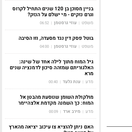
בניין מסוכן בן 120 שנים התחיל לקרוס
וגרם נזקים - מי ישלם על הנזק?
משפט
עוזי גרסטמן
06:52
|
|
בוטל פסק דין נגד מסעדה, וזו הסיבה
משפט
עוזי גרסטמן
04:00
|
|
גיל המוח מתוך לילה אחד של שינה:
האלגוריתם שמזהה סיכון לדמנציה שנים
מרא
מדע
ענת גלעד
00:40
|
|
מולקולת השומן שנוסעת מהבטן אל
המוח: כך השמנה מקדמת אלצהיימר
מדע
מירב ארד
00:09
|
|
האם ניתן להוציא צו עיכוב יציאה מהארץ