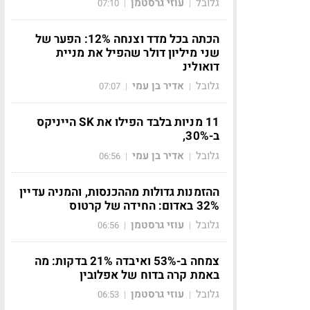
גלובל
עוזי גרסטמן
07:10
|
|
הכתה בכל מדד וצנחה 12%: הפער של
שני מיליון דולר שהפיל את מניית
דואולינ
גלובל
אדיר בן עמי
07:07
|
|
11 מניות בלבד הפילו את SK הייניקס
ב-30%,
גלובל
אדיר בן עמי
06:56
|
|
ההזמנות גדולות מההכנסות, והמניה עדיין
32% באדום: החידה של קרטוס
גלובל
עוזי גרסטמן
06:56
|
|
צמחה ב-53% ואיבדה 21% בדקות: מה
באמת קרה בדוח של אפלובין
גלובל
עוזי גרסטמן
06:53
|
|