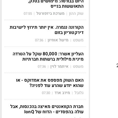
היום בבורסה: מימושים בטנק,
התאוששות בנייס
שוק ההון
מערכת ביזפורטל
07:55
|
|
הקורונה נגמרה. אין יותר תירוץ לישיבות
דירקטוריון בזום
משפט
מישל אוחיון
07:36
|
|
העליון אשרר: 80,000 שקל על הטרדה
מינית מילולית ברשתות חברתיות
השלישי הסתכם בכ-9 מיליון שקל לעומת לרווח נקי של 2
משפט
איתמר לוין
07:36
|
|
האם השוק מפספס את אמדוקס - או
שהוא יודע שהרע עוד לפניה?
גלובל
מירב ארד
07:30
|
|
חברת הקוואנטים מאיצה בהכנסות, אבל
עולה בהפסדים - הדוח של IonQ