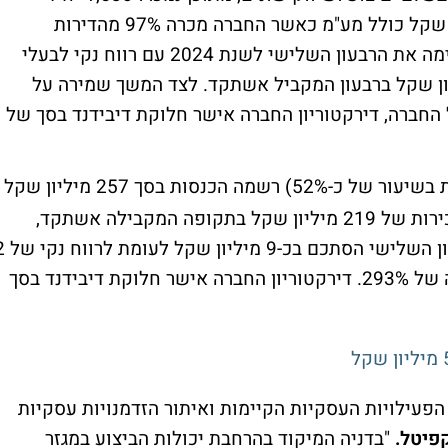
(כ-55%), בהיקף כספי של כ-4.349 מיליארד שקל כולל מע"מ כאשר החברה מכרה 97% מהדירות
שמיועדות לאכלוס עד סוף 2026. החברה סיימה את הרבעון השלישי לשנת 2024 עם רווח נקי לבעלי
ל 36 מיליון שקל לעומת כ-33 מיליון שקל ברבעון המקביל אשתקד. לצד המשך שמירה על
4. יחס החוב נטו ל-CAP נטו של החברה, דירקטוריון החברה אישר חלוקת דיבידנד בסך של
(מוחזקת בשיעור של כ-52%) רשמה הכנסות בסך 257 מיליון שקל
ברבעון השלישי לשנת 2024 לעומת היקף מכירות של 219 מיליון שקל בתקופה המקבילה אשתקד,
עליה של כ- 17%. הרווח הנקי של סאני ברבעון 
מיליון שקל בתקופה המקבילה אשתקד, עליה של 293%. דירקטוריון החברה אישר חלוקת דיבידנד בסך
עילויות העסקיות הקיימות ואיתור הזדמנויות עסקיות
קפיטל.
"בדניה המיקוד בהרחבת יכולות הביצוע במגזר