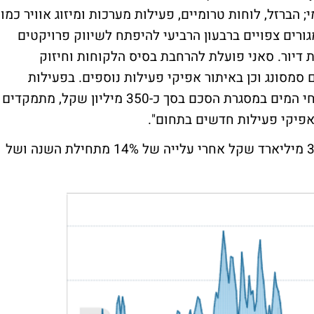
ברזל, לוחות טרומיים, פעילות מערכות ומיזוג אוויר כמו
גורים צפויים ברבעון הרביעי להיפתח לשיווק פרויקטים
קף משמעותי של מעל 600 יחידות דיור. סאני פועלת להרחבת בסיס הלקוחות וחיזוק
סמסונג וכן באיתור אפיקי פעילות נוספים. בפעילות
תשתיות המים, הפעילות מואצת בתחום קידוחי המים במסגרת הסכם בסך כ-350 מיליון שקל, מתמקדים
אפיקי פעילות חדשים בתחום".
מניית לפידות קפיטל נסחרת לפי שווי של 3.9 מיליארד שקל אחרי עלייה של 14% מתחילת השנה ושל