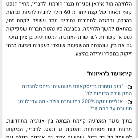
הלחימה מול איראן וסגירת מצרי הורמוז. לדבריו, מחיר הנפט
קפץ מאזור של קצת יותר מ 60 דולר לחבית לרמות גבוהות
בהרבה, והחזרה למחירים נמוכים יותר עשויה לקחת זמן,
בהתאם למשך הלחימה. בסביבה כזו נהנות חברות שמפיקות
נפט או קשורות לשרשרת האנרגיה המסורתית. בן ציון מזכיר
גם את בזן, שנהנתה מהשפעות שנוצרו בעקבות פגיעה בבתי
זיקוק במפרץ וירידה בהיצע.
קיראו עוד ב"ראיונות"
"בזק נסחרת בדיסקאונט משמעותי ביחס לחברות
התקשורת הדומות לה"
אנלייט זינקה 200% במשמרת שלה - מה עדי לויתן
חושבת על ההמשך?
בתוך מגזר האנרגיה קיימת הבחנה בין אנרגיה מתחדשת,
תחנות כוח מסורתיות והפקת גז ונפט. לדבריו, הביקוש
לחשמל כל כך גדול, שהשוק צריך גם אנרגיה רגילה וגם