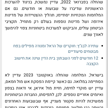
שהחלה בפברואר 2022, עדיין נמשכת, בניגוד להערכות
הראשוניות שדיברו על שבועות או חודשים. גם אם
המלחמות הנוכחיות יסתיימו, תהליך ההצטיידות של מדינות
אירופה ושל מדינות נוספות בעולם רק מתחיל. תקציבי
הביטחון עולים, והביקוש למערכות ביטחוניות צפוי להימשך
לאורך שנים.
עתירה לבג"ץ: חוקרים של הראל ומנורה מפילים בפח
מבוטחים סיעודיים
12 חודשים לפני השבתון: בית הדין שינה את חישוב
הקצבה
בישראל, המלחמה שהחלה באוקטובר 2023 עדיין לא
הסתיימה במלואה. גם כאשר קיימת הפסקת אש מול חמאס,
עדיין יש מוקדי לחימה, חזית מול איראן, אי ודאות בצפון
ואיומים אזוריים נוספים. לכן, לתפיסתו, החברות הביטחוניות
ממשיכות להיות סקטור מעניין, אף שבשבועות האחרונים
נרשמה בהן חולשה מסוימת. הירידות, לדבריו, אינן הופכות