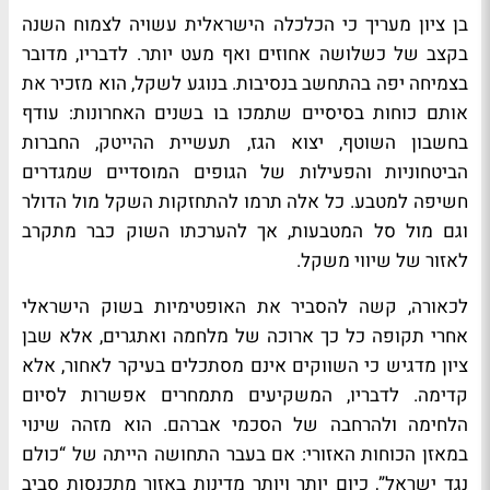
בן ציון מעריך כי הכלכלה הישראלית עשויה לצמוח השנה
בקצב של כשלושה אחוזים ואף מעט יותר. לדבריו, מדובר
בצמיחה יפה בהתחשב בנסיבות. בנוגע לשקל, הוא מזכיר את
אותם כוחות בסיסיים שתמכו בו בשנים האחרונות: עודף
בחשבון השוטף, יצוא הגז, תעשיית ההייטק, החברות
הביטחוניות והפעילות של הגופים המוסדיים שמגדרים
חשיפה למטבע. כל אלה תרמו להתחזקות השקל מול הדולר
וגם מול סל המטבעות, אך להערכתו השוק כבר מתקרב
לאזור של שיווי משקל.
לכאורה, קשה להסביר את האופטימיות בשוק הישראלי
אחרי תקופה כל כך ארוכה של מלחמה ואתגרים, אלא שבן
ציון מדגיש כי השווקים אינם מסתכלים בעיקר לאחור, אלא
קדימה. לדבריו, המשקיעים מתמחרים אפשרות לסיום
הלחימה ולהרחבה של הסכמי אברהם. הוא מזהה שינוי
במאזן הכוחות האזורי: אם בעבר התחושה הייתה של “כולם
נגד ישראל”, כיום יותר ויותר מדינות באזור מתכנסות סביב