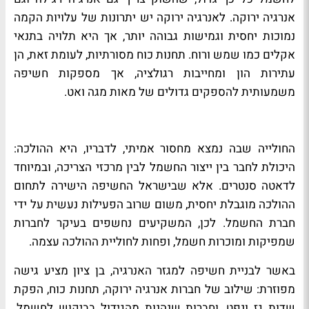
אנרגיה ירוקה. לאנרגיה ירוקה יש יתרונות של עלויות הקמה
נמוכות יחסית וגמישות גבוהה יותר, אך היא תלויה בתנאי
אקלים כמו שמש ורוח. תחנות כוח מסורתיות, לעומת זאת, הן
עתירות הון ומחייבות רגולציה, אך מספקות חשיפה
משמעותית להספקים גדולים של מאות מגה ואט.
החולייה שבה נמצא מחסור אמיתי, לדבריו, היא ההולכה:
היכולת לחבר בין ייצור החשמל לבין מרכזי הצריכה, ובמיוחד
לדאטה סנטרים. אלא שבישראל החשיפה הישירה לתחום
ההולכה מוגבלת יחסית, משום שרוב הפעילות נעשית על ידי
חברת החשמל. לכן, המשקיעים נחשפים בעיקר לחברות
שמפיקות ומוכרות חשמל, ופחות לחוליית ההולכה עצמה.
באשר לבניית חשיפה למגזר האנרגיה, בן ציון מציע גישה
מפוזרת: שילוב של חברות אנרגיה ירוקה, תחנות כוח, הפקת
שדות גז ונפט, וחברות שנהנות מהגידול בביקוש לחשמל.