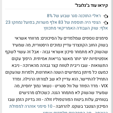
קיראו עוד ב"גלובל"
ראלי התוכנה סגר שבוע של 8%
הצפי היה תוספת של 83 אלף משרות, בפועל נמחקו 23
אלף: שוק העבודה האמריקאי מתכווץ
סימנים נוספים שמלמדים על הסיכונים: מרווחי אשראי
בשוק החוב הקונצרני עדיין נמוכים היסטורית, מה שמעיד
שהשוק לא מתמחר סיכון אשראי גבוה - אבל זה עשוי לשקף
אופטימיות יתר יותר מאשר בריאות אמיתית. היפוך עקום
התשואות - שבו ריבית לטווח קצר גבוהה מהארוכה - ניבא
כמעט כל מיתון בחמישים השנה האחרונות, ולמרות שהעקום
התחיל להתיישר, הוא עדיין לא שב לצורתו הרגילה. ומדד
VIX - מדד הפחד של וול סטריט - נשאר נמוך יחסית, מה
שמעיד שהשוק לא מתמחר הגנה. כשכולם מרגישים
בטוחים, עלות ביטוח הפורטפוליו זולה - וזה בדיוק הזמן שבו
הסיכון הצטבר בשקט. להרחבה -
10 סימני אזהרה למפולת