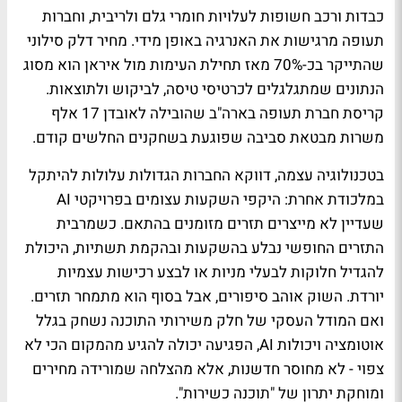
כבדות ורכב חשופות לעלויות חומרי גלם ולריבית, וחברות
תעופה מרגישות את האנרגיה באופן מידי. מחיר דלק סילוני
שהתייקר בכ-70% מאז תחילת העימות מול איראן הוא מסוג
הנתונים שמתגלגלים לכרטיסי טיסה, לביקוש ולתוצאות.
קריסת חברת תעופה בארה"ב שהובילה לאובדן 17 אלף
משרות מבטאת סביבה שפוגעת בשחקנים החלשים קודם.
בטכנולוגיה עצמה, דווקא החברות הגדולות עלולות להיתקל
במלכודת אחרת: היקפי השקעות עצומים בפרויקטי AI
שעדיין לא מייצרים תזרים מזומנים בהתאם. כשמרבית
התזרים החופשי נבלע בהשקעות ובהקמת תשתיות, היכולת
להגדיל חלוקות לבעלי מניות או לבצע רכישות עצמיות
יורדת. השוק אוהב סיפורים, אבל בסוף הוא מתמחר תזרים.
ואם המודל העסקי של חלק משירותי התוכנה נשחק בגלל
אוטומציה ויכולות AI, הפגיעה יכולה להגיע מהמקום הכי לא
צפוי - לא מחוסר חדשנות, אלא מהצלחה שמורידה מחירים
ומוחקת יתרון של "תוכנה כשירות".