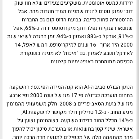
ירידות כמעט אוטומטית. משקיעים צעירים שלא חוו שוק
דובי עמוק נוטים להניח שמניות תמיד חוזרות מהר. אבל
ההיסטוריה פחות נדיבה. בבועת הדוט קום גם החברות
שנשארו ענקיות נפלו חזק: מיקרוסופט ירדה כ-65%, אפל
כ-91%, אורקל כ-88% ואמזון כ-94%. זמן החזרה לשיאי שנת
2000 היה ארוך - 16 שנים למיקרוסופט, חמש לאפל, 14
לאורקל ושבע לאמזון. גם "איכות" לא מגינה כשנקודת
הכניסה מתומחרת באופטימיות קיצונית.
הנתון הבולט סביב ה-AI הוא קנה המידה הפיננסי: ההשקעה
בתחום הוערכה כגדולה פי 17 מזו של שנת 2000 ופי ארבע
מזו של בועת הסאב-פריים ב-2008. חלק משמעותי מהמימון
מגיע מחוב - כ-1.2 טריליון דולר מקושר להשקעות AI,
כ-14% מכלל החוב בדירוג השקעה. כשהמימון נשען על
אשראי, שינוי קטן בתשואות או בהערכת סיכון יכול להפוך
מהר מהתאמה קלה של מכפילים לתנועה חדה הרבה יותר.