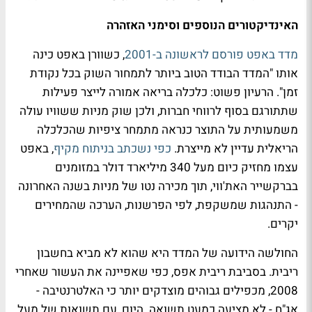
האינדיקטורים הנוספים וסימני האזהרה
מדד באפט פורסם לראשונה ב-2001
, כשוורן באפט כינה
אותו "המדד הבודד הטוב ביותר לתמחור השוק בכל נקודת
זמן". הרעיון פשוט: כלכלה בריאה אמורה לייצר פעילות
שתתורגם בסוף לרווחי חברות, ולכן שוק מניות ששוויו עולה
משמעותית על התוצר כנראה מתמחר ציפיות שהכלכלה
הריאלית עדיין לא מייצרת.
כפי נשכתב בניתוח מקיף
, באפט
עצמו מחזיק כיום מעל 340 מיליארד דולר במזומנים
בברקשייר האת'ווי, תוך מכירה נטו של מניות בשנה האחרונה
- התנהגות שמשקפת, לפי הפרשנות, הערכה שהמחירים
יקרים.
החולשה הידועה של המדד היא שהוא לא מביא בחשבון
ריבית. בסביבת ריבית אפס, כפי שאפיינה את העשור שאחרי
2008, מכפילים גבוהים מוצדקים יותר כי האלטרנטיבה -
אג"ח - לא מציעה כמעט תשואה. היום, עם תשואות של מעל