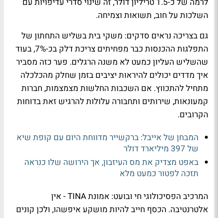
לרמה של כ-1.5 טריליון דולר, זה שינוי סדרי עדיפויות עם
השלכות על חוב, תשואות וצמיחה.
גם בצריכה נראים סדקים: משקי בית בשליש התחתון של
התפלגות ההכנסות כבר מפחיתים צריכת דלק בכ-7%, בעוד
שהשליש העליון כמעט לא משנה הרגלים. פער כזה מסביר
איך מדדים יכולים להיראות יציבים בזמן שחלק מהכלכלה
מתחיל להתכווץ. אם השכבות החלשות מצמצמות, חברות
קמעונאות, שירותים ותחבורה עלולות להרגיש זאת בדוחות
הקרובים.
המבחן של אייבל: ברקשייר מדווחת היום עם קופת שיא
של 397 מיליארד דולר
באפט מצדיק את מס העיזבון, אך הירושה שלו כנראה
תזכה לפטור כמעט מלא
המרכיב הפסיכולוגי חי ובועט: אמונת TINA - אין
אלטרנטיבה. הכסף חייב להיות מושקע איפשהו, ולכן קונים