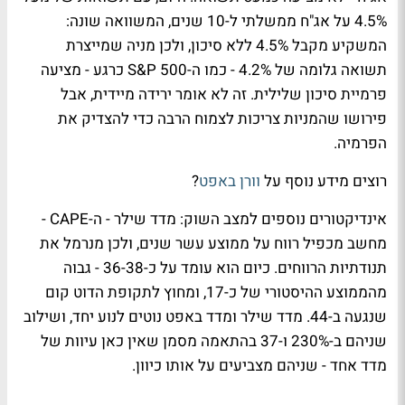
4.5% על אג"ח ממשלתי ל-10 שנים, המשוואה שונה:
המשקיע מקבל 4.5% ללא סיכון, ולכן מניה שמייצרת
תשואה גלומה של 4.2% - כמו ה-S&P 500 כרגע - מציעה
פרמיית סיכון שלילית. זה לא אומר ירידה מיידית, אבל
פירושו שהמניות צריכות לצמוח הרבה כדי להצדיק את
הפרמיה.
רוצים מידע נוסף על
וורן באפט
?
אינדיקטורים נוספים למצב השוק: מדד שילר - ה-CAPE -
מחשב מכפיל רווח על ממוצע עשר שנים, ולכן מנרמל את
תנודתיות הרווחים. כיום הוא עומד על כ-36-38 - גבוה
מהממוצע ההיסטורי של כ-17, ומחוץ לתקופת הדוט קום
שנגעה ב-44. מדד שילר ומדד באפט נוטים לנוע יחד, ושילוב
שניהם ב-230% ו-37 בהתאמה מסמן שאין כאן עיוות של
מדד אחד - שניהם מצביעים על אותו כיוון.