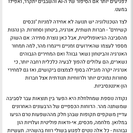
לפגיעים יותר אם הסיפור של ה-AI והשבבים יתקרר, ואפילו
במעט.
לצד הטכנולוגיה יש תנועה לא אחידה למניות "נכסים
קשיחים" - חברות תשתית, אנרגיה, ביטחון וסחורות. הן נהנות
מהסביבה הגיאופוליטית, אבל כאן נוצרת סתירה: אם השוק
מספר לעצמו שהאירועים זמניים וייגמרו מהר, למה תמחור
האנרגיה והביטחון נשאר גבוה? ואם המחירים הגבוהים
נשארים, הם עלולים להפוך לבעיה כלכלית רחבה יותר, כי
אנרגיה יקרה מובילה בסוף לצמצום ביקושים, ואז גם למחירי
סחורות נמוכים יותר ולרווחיות תנודתית אצל חברות
הון-אינטנסיביות.
נקודה נוספת שמחלחלת היא הפער בין תוצאות עבר לסביבה
שמשתנה מהר. הדוחות הכספיים של הרבעונים האחרונים
עדיין משקפים תקופות שבהן חלק מההשפעות טרם הגיעו
במלואן. מלחמה, מכסים, אי-ודאות פוליטית ועלויות הון
גבוהות - כל אלה נוטים לפגוע בשולי רווח בהשהיה. תעשיות