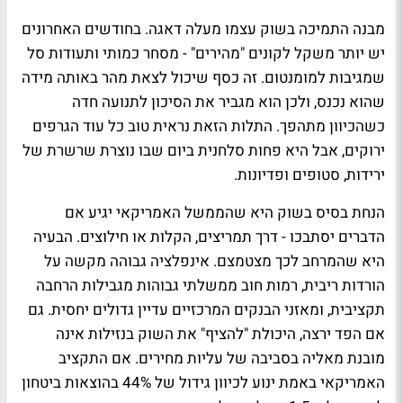
מבנה התמיכה בשוק עצמו מעלה דאגה. בחודשים האחרונים
יש יותר משקל לקונים "מהירים" - מסחר כמותי ותעודות סל
שמגיבות למומנטום. זה כסף שיכול לצאת מהר באותה מידה
שהוא נכנס, ולכן הוא מגביר את הסיכון לתנועה חדה
כשהכיוון מתהפך. התלות הזאת נראית טוב כל עוד הגרפים
ירוקים, אבל היא פחות סלחנית ביום שבו נוצרת שרשרת של
ירידות, סטופים ופדיונות.
הנחת בסיס בשוק היא שהממשל האמריקאי יגיע אם
הדברים יסתבכו - דרך תמריצים, הקלות או חילוצים. הבעיה
היא שהמרחב לכך מצטמצם. אינפלציה גבוהה מקשה על
הורדות ריבית, רמות חוב ממשלתי גבוהות מגבילות הרחבה
תקציבית, ומאזני הבנקים המרכזיים עדיין גדולים יחסית. גם
אם הפד ירצה, היכולת "להציף" את השוק בנזילות אינה
מובנת מאליה בסביבה של עליות מחירים. אם התקציב
האמריקאי באמת ינוע לכיוון גידול של 44% בהוצאות ביטחון