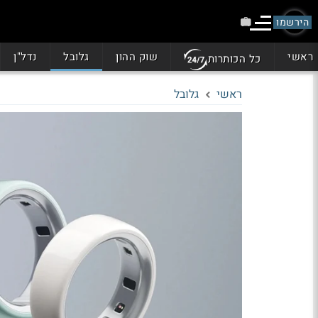
הירשמו
ראשי
שוק ההון
גלובל
נדל"ן
כל הכותרות
ראשי
גלובל