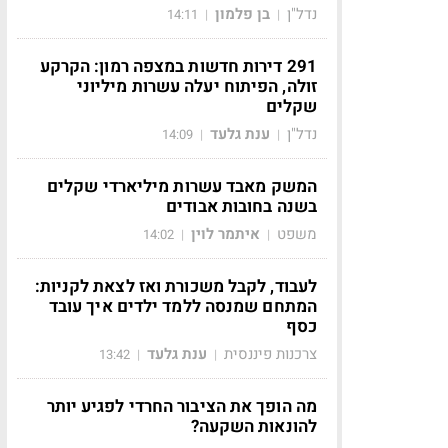
נדל"ן
בן פלמון
14:11
|
|
291 דירות חדשות במצפה רמון: הקרקע
זולה, הפיתוח יעלה עשרות מיליוני
שקלים
נדל"ן
ענת גלעד
14:09
|
|
המשק מאבד עשרות מיליארדי שקלים
בשנה בחובות אבודים
משפט
איתמר לוין
14:02
|
|
לעבוד, לקבל משכורת ואז לצאת לקניות:
המתחם שמנסה ללמד ילדים איך עובד
כסף
צרכנות פיננסית
ענת גלעד
13:42
|
|
מה הופך את הציבור החרדי לפגיע יותר
להונאות השקעה?