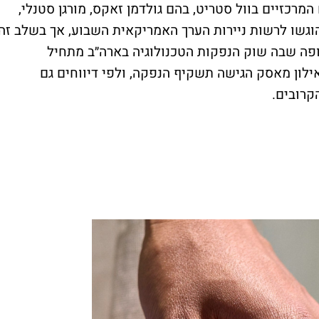
רכזיים בוול סטריט, בהם גולדמן זאקס, מורגן סטנלי,
 וג׳פריס. המסמכים הוגשו לרשות ניירות הערך האמריקאית השבוע, אך בשלב זה
פה שבה שוק הנפקות הטכנולוגיה בארה״ב מתחיל
מחדש. לצד אורה, גם SpaceX של אילון מאסק הגישה תשקיף הנפקה, ולפי דיווחים גם