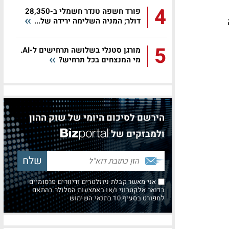
4
פורד חשפה טנדר חשמלי ב-28,350
דולר; המניה השלימה ירידה של...
5
מורגן סטנלי בשלושה תרחישים ל-AI.
מי המנצחים בכל תרחיש?
הירשם לסיכום היומי של שוק ההון
ולמבזקים של
אני מאשר קבלת ניוזלטרים ודיוורים פרסומיים
בדואר אלקטרוני ו/או באמצעות הסלולר בהתאם
למפורט בסעיף 10 בתנאי השימוש