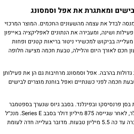
ישים ומאתגרת את אפל וסמסונג
נסה לבדל את עצמה מהשעונים החכמים. המוצר המרכזי
עילות ושינה, ומעבירה את הנתונים לאפליקציה באייפון
מעלייה בביקוש למכשירי ניטור בריאות קטנים ופחות
עון חכם לאורך היום והלילה, טבעת חכמה מציעה חלופה
דולות בהרבה. אפל וסמסונג מרחיבות גם הן את פעילותן
בעת חכמה לפני כשנתיים ואפל בוחנת מוצרים לבישים
עילות מרכזית בסן פרנסיסקו ובפינלנד. בסבב גיוס שנערך בספטמבר
האחרון היא הגיעה לשווי של 11 מיליארד דולר, לאחר שגייסה 875 מיליון דולר בסבב Series E. מנכ״ל
החברה, טום הייל, אמר בספטמבר כי אורה מכרה עד כה 5.5 מיליון טבעות. מדובר בעלייה חדה לעומת