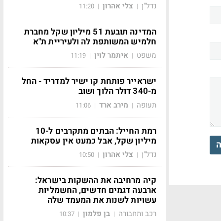
נדל"ן
צלי אהרון
11:20
|
|
המדינה תובעת 51 מיליון שקל מחברת
חלמיש המשותפת לה ולעיריית ת"א
משפט
איתמר לוין
11:19
|
|
ישראייר פותחת קו ישיר למדריד - החל
מ-340 דולר הלוך ושוב
תעופה
מירב ארד
11:06
|
|
רמת החייל: הבתים מתקרבים ל-10
מיליון שקל, אבל כמעט אין עסקאות
ה
נדל"ן
צלי אהרון
10:50
|
|
קיה מרחיבה את ההשקות בישראל:
ארבעה דגמים חדשים, החשמליות
עשויות לשנות את המעמד שלה
רכב ותחבורה
בן פלמון
10:37
|
|