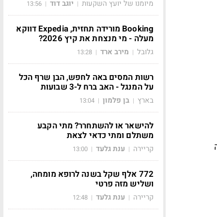
מיומנו של יועץ השקעות
יוגב דוד
13:56
|
|
Booking מורידה תחזית, Expedia דווקא
מעלה - מי מנצחת את קיץ 2026?
גלובל
מירב ארד
13:28
|
|
רשות המסים באה לחפש, הבן שרף הכל
על המנגל - האב ברח ל-3 שבועות
בארץ
בן פלמון
13:04
|
|
להישאר או להשתחרר? מתי הקבע
משתלם ומתי כדאי לצאת
קריירה
ענת גלעד
13:00
|
|
772 אלף שקל בשנה לרופא מומחה,
ושליש מזה פרטי
קריירה
ענת גלעד
12:48
|
|