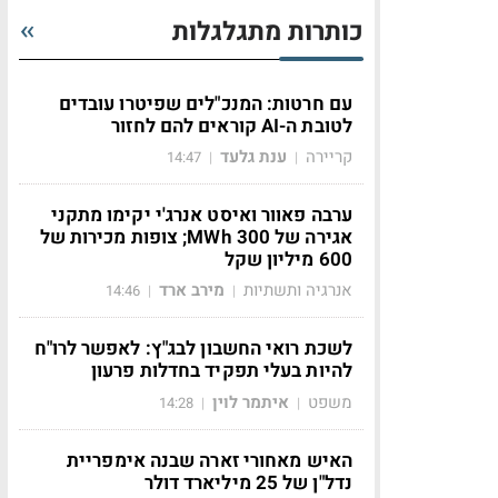
כותרות מתגלגלות
עם חרטות: המנכ"לים שפיטרו עובדים
לטובת ה-AI קוראים להם לחזור
קריירה
ענת גלעד
14:47
|
|
ערבה פאוור ואיסט אנרג'י יקימו מתקני
אגירה של 300 MWh; צופות מכירות של
600 מיליון שקל
אנרגיה ותשתיות
מירב ארד
14:46
|
|
לשכת רואי החשבון לבג"ץ: לאפשר לרו"ח
להיות בעלי תפקיד בחדלות פרעון
משפט
איתמר לוין
14:28
|
|
האיש מאחורי זארה שבנה אימפריית
נדל"ן של 25 מיליארד דולר