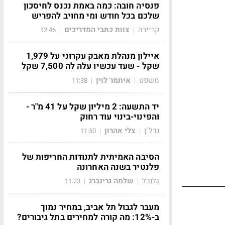
פנסיה חובה: כמה באמת נכנס לחיסכון
שלכם בכל חודש ומי מחויב להפריש
קריירה
צוות כתבי המדריכים
12:46
|
|
איילון מנהלת מאבק עקרוני על 1,979
שקל - שעד עכשיו עלה לה 7,500 שקל
משפט
איתמר לוין
11:38
|
|
יד התשעה: 2 מיליון שקל על 41 מ"ר -
והפינוי-בינוי עוד רחוק
נדל"ן
צלי אהרון
11:50
|
|
הסיבה האמיתית לתנודות החריפות של
פלנטיר בשנה האחרונה
גלובל
שלמה גרינברג
11:23
|
|
מעבר לגבול תל אביב, במחיר נמוך
ב-12%: מה קורה למחירים בתל גיבורים?