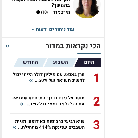
בהמשך?
|
מירב ארד
(10)
עוד ניתוחים ודעות
הכי נקראות במדור
היום
השבוע
החודש
1
וורן באפט: עם מיליון דולר הייתי יכול
להשיג תשואה של 50%...
2
סופר אל ניניו בדרך: התרחיש שמדאיג
את הכלכלנים ומאיים להצית...
3
שיא רביעי ברציפות באירופה: מניית
השבבים שזינקה 414% מתחילת...