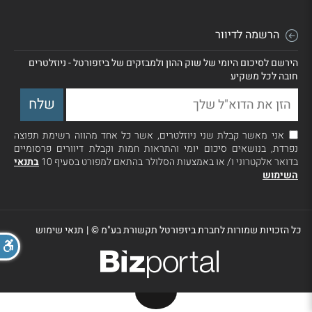
הרשמה לדיוור
הירשם לסיכום היומי של שוק ההון ולמבזקים של ביזפורטל - ניוזלטרים
חובה לכל משקיע
אני מאשר קבלת שני ניוזלטרים, אשר כל אחד מהווה רשימת תפוצה
נפרדת, בנושאים סיכום יומי והתראות חמות וקבלת דיוורים פרסומיים
בדואר אלקטרוני ו/ או באמצעות הסלולר בהתאם למפורט בסעיף 10
בתנאי
השימוש
כל הזכויות שמורות לחברת ביזפורטל תקשורת בע"מ ©
|
תנאי שימוש