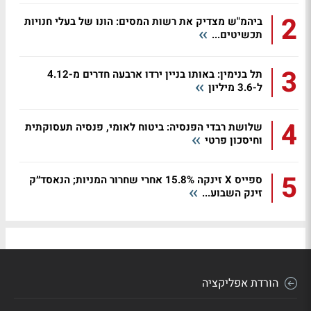
2
ביהמ"ש מצדיק את רשות המסים: הונו של בעלי חנויות
תכשיטים...
3
תל בנימין: באותו בניין ירדו ארבעה חדרים מ-4.12
ל-3.6 מיליון
4
שלושת רבדי הפנסיה: ביטוח לאומי, פנסיה תעסוקתית
וחיסכון פרטי
5
ספייס X זינקה 15.8% אחרי שחרור המניות; הנאסד״ק
זינק השבוע...
הורדת אפליקציה