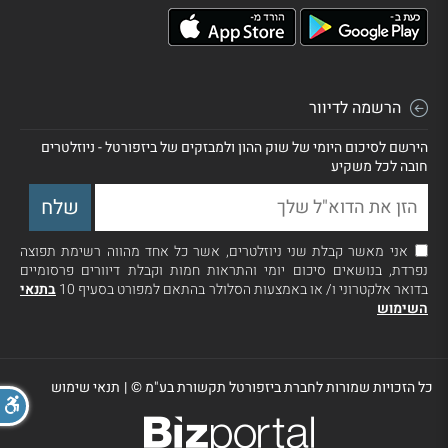
הרשמה לדיוור
הירשם לסיכום היומי של שוק ההון ולמבזקים של ביזפורטל - ניוזלטרים
חובה לכל משקיע
אני מאשר קבלת שני ניוזלטרים, אשר כל אחד מהווה רשימת תפוצה
נפרדת, בנושאים סיכום יומי והתראות חמות וקבלת דיוורים פרסומיים
בדואר אלקטרוני ו/ או באמצעות הסלולר בהתאם למפורט בסעיף 10
בתנאי
השימוש
כל הזכויות שמורות לחברת ביזפורטל תקשורת בע"מ ©
|
תנאי שימוש