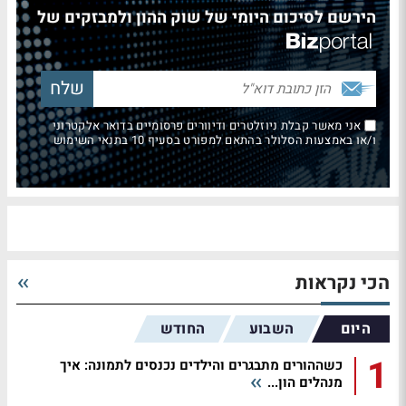
הירשם לסיכום היומי של שוק ההון ולמבזקים של
אני מאשר קבלת ניוזלטרים ודיוורים פרסומיים בדואר אלקטרוני
ו/או באמצעות הסלולר בהתאם למפורט בסעיף 10 בתנאי השימוש
הכי נקראות
היום
השבוע
החודש
1
כשההורים מתבגרים והילדים נכנסים לתמונה: איך
מנהלים הון...