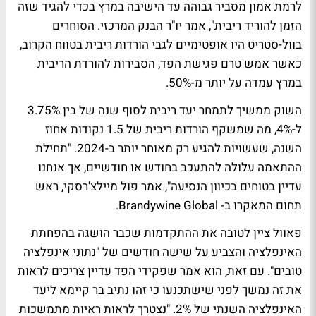
לרמת אמון מסביר גבוהה עד הישיבה במרץ בכדי להגיד שזה
הזמן להוריד ריבית", אמר יו"ר הבנק המרכזי. הסוחרים
בוול-סטריט היו אופטימיים לגבי הורדות ריבית בטווח הקרוב,
כאשר אמש טרם פגישת הפד, הסבירות להורדת הריבית
במרץ עמדה על יותר מ-50%.
השוק ממשיך לתמחר יעד ריבית לסוף שנה של בין 3.75%
ל-4%, מה שמשקף הורדות ריבית של 1.5 נקודות אחוז
השנה, שעשויות להגיע רק מאוחר יותר ב-2024. "תחילת
ההתאמה עלולה להתעכב בחודש או חודשיים, אך אנחנו
עדיין בטוחים בכיוון הנסיעה", אמר פול מיילצ'רסקי, ראש
תחום המאקרו ב- Brandywine Global.
פאוול ציין לטובה את ההתקדמות שכבר הושגה בהפחתת
האינפלציה והצביע על שישה חודשים של "נתוני אינפלציה
טובים". עם זאת, הוא אמר שפקידי הפד עדיין צריכים לראות
את זה נמשך לפני שישתכנעו כי זהו נתיב בר קיימא ליעד
האינפלציה השנתי של 2%. "נצטרך לראות ראיות מתמשכות