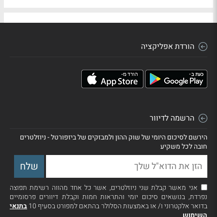
הורדת אפליקציה
הרשמה לדיוור
הירשם לסיכום היומי של שוק ההון ולמבזקים של ביזפורטל - ניוזלטרים
חובה לכל משקיע
אני מאשר קבלת שני ניוזלטרים, אשר כל אחד מהווה רשימת תפוצה
נפרדת, בנושאים סיכום יומי והתראות חמות וקבלת דיוורים פרסומיים
בדואר אלקטרוני ו/ או באמצעות הסלולר בהתאם למפורט בסעיף 10
בתנאי
השימוש