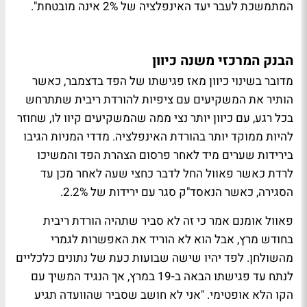
המתמשכת לעבר יעד האינפלציה של 2% אינה מובטחת".
הבנק המרכזי משנה כיוון
מדובר בשינוי כיוון מאז פגישתו של הפד בדצמבר, כאשר
הותיר את המשקיעים עם ציפיות להורדת ריבית שתתרחש
בכל רגע, עם כיוון יותר נצי ממה שהמשקיעים קיוו לו, שחוזר
להיות ממוקד יותר בהורדת האינפלציה. מדדי המניות הגיבו
בירידות שערים מיד לאחר פרסום הצהרת הפד והמשיכו
לרדת כאשר פאוול החל לדבר כחצי שעה לאחר מכן עד
הסגירה, כאשר הנאסד"ק סגר עם ירידות של 2.2%.
פאוול אומנם אמר כי זה לא סביר שתהיה הורדת ריבית
בחודש מרץ, אבל הוא לא הוריד את האפשרות לגמרי
מהשולחן. לפד יהיו שישה שבועות כעת של נתונים כלכליים
לנתח עד פגישתו הבאה ב-19 במרץ, אך הנגיד המשיך עם
הקו הלא אופטימי. "אני לא חושב שסביר שהוועדה תגיע