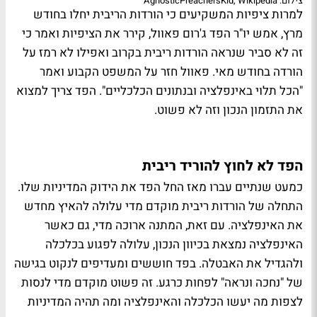
צילום: AgnosticPreachersKid, Wikipedia
למרות ציפיות המשקיעים כי הורדות הריבית יחלו בחודש
מרץ, אמש יו"ר הפד ג'רום פאוול, קירר את הציפיות ואמר כי
זה לא סביר שנראה הורדות ריבית בקרוב ואפילו לא רמז על
הורדה בחודש מאי. פאוול חזר על המשפט הקבוע ואמר
"הכל תלוי באינפלציה ובנתונים הכלכליים". הפד צריך למצוא
את התזמון הנכון וזה לא פשוט.
הפד לא לחוץ להוריד ריבית
כמעט שנתיים עברו מאז החל הפד את הידוק המדיניות שלו.
התחלה של הורדות ריבית מוקדם מדי עלולה להאיץ מחדש
את האינפלציה. עם זאת, המתנה ארוכה מדי, גם כאשר
האינפלציה נמצאת בכיוון הנכון, עלולה לפגוע בכלכלה
ולהגדיל את האבטלה. בפד חוששים ומעדיפים לנקוט בגישה
של "נחכה ונראה" לפחות כרגע. זה פשוט מוקדם מדי לנסות
לצפות מה יעשו הכלכלה והאינפלציה ומה תהיה המדיניות