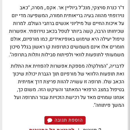
ד"ר כנרת סויצקי, מנכ"ל ביוליין אר. אקס., מסרה, "כאב
נוירופתי מהווה בעיה בריאותית חמורה, המשפיעה מדי יום
על איכות החיים של מיליוני אנשים ברחבי העולם. למרות
שכיחותו הרבה, קשה ביותר לטפל בכאב נוירופתי. אפשרות
טיפול יעילה היא שימוש באופיואידים, כמו מורפיום, אולם
חומרים אלו אינם משמשים כתרופות קו ראשון בגלל סיכון
משמעותי לתופעות לוואי ולפיתוח סבילות ותלות בתרופה".
לדבריה, "המולקולה מספקת אפשרות להפחית את התלות
ואת תופעות הלוואי של מורפיום תוך הגברת יכולת שיכוך
הכאב שלו. תרופה זו עשויה להוות פריצת דרך אמיתית
בטיפול במצב הרפואי המאתגר והעיקש הזה. משום כך,
אנחנו שמחים מאד על רכישת הזכויות עבור התרופה ועל
המשך פיתוחה".
הוספת תגובה