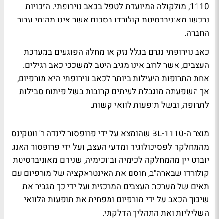
1110, מולקולה המיועדת לטפל בכאב נוירופתי. הזכויות
נרכשו מאוניברסיטת קולורדו בסכום אשר אינו מהותי עבור
החברה.
כאב נוירופתי נגרם בגלל נזק או מחלה הפוגעים במערכת
העצבים, אשר לרוב אינו מגיב היטב למשככי כאב רגילים.
אחת התרופות היעילות ביותר לכאב נוירופתי היא מורפיום,
אך השפעתה מוגבלת לעיתים קרובות בשל פיתוח סבילות
לתרופה, ובשל תופעות לוואי קשות.
מוצר ה-BL-1110 שהומצא על ידי פרופסור לינדה ר' ווטקינס
מהמחלקה לפסיכולוגיה ומדעי העצב, ועל ידי פרופסור האנג
יוברט יין מהמחלקה לכימיה וביוכימיה, שניהם מאוניברסיטת
קולורדו שבארה"ב, חוסם את האינטראקציה של מורפיום עם
תאים של מערכת העצבים המרכזית ועל ידי כך מגביר את
שיכוך הכאב על ידי מורפיום ומפחית את תופעות הלוואי
השליליות ואת התהליך הדלקתי.