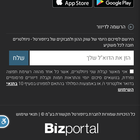
הרשמה לדיוור
הירשם לסיכום היומי של שוק ההון ולמבזקים של ביזפורטל - ניוזלטרים
חובה לכל משקיע
אני מאשר קבלת שני ניוזלטרים, אשר כל אחד מהווה רשימת תפוצה
נפרדת, בנושאים סיכום יומי והתראות חמות וקבלת דיוורים פרסומיים
בדואר אלקטרוני ו/ או באמצעות הסלולר בהתאם למפורט בסעיף 10
בתנאי
השימוש
כל הזכויות שמורות לחברת ביזפורטל תקשורת בע"מ ©
|
תנאי שימוש