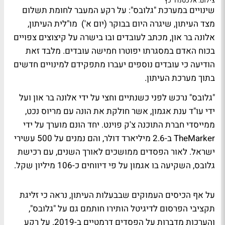
צילום: אלכסנדר כץ
שינויים במערכת "גלובס": על רקע המעבר לחומת תשלום
מצד העיתון, שיגרה היום בבוקר (יום א') מו"לית העיתון,
אלונה בר און, מכתב לעובדים ובו בישרה על קיצוצים צפויים
בכוח האדם במסגרתו יפוטרו חמישה עובדים. מלבד זאת
הודיעה כי עובדים נוספים יעברו מתפקידם למינויים חדשים
בתוך מערכת העיתון.
"גלובס" נרכש לפני כשנתיים וחצי על ידי אלונה בר און ועל
ידי עו"ד ענת אגמון, אשר חולקת את הונה עם מריוס נכט,
ממייסדי חברת התוכנה צ'ק פוינט. יחד הונם מוערך על ידי
TheMarker ב-2.6 מיליארד דולר, והם נמנים על 500 עשירי
ישראל. לאור הפסדים ממושכים לאורך השנים, עם רכישת
גלובס, השקיעה בו אגמון על פי דיווחים כ-106 מיליון שקל.
על אף הכיסים העמוקים שבבעלות העיתון, נראה כי זליגת
תקציבי הפרסום לדיגיטל הותירו חותמם גם על "גלובס",
והערכות מדברות על הפסדים דרמטיים ב-2019. על רקע