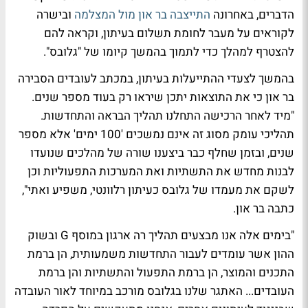
הדברים, באחרונה
התייצבה בר און מול המצלמה
ובישרה
לקוראים על מעבר לחומת תשלום בעיתון, וקראה להם
להצטרף למהלך כדי לתמוך בהמשך קיומו של "גלובס".
בהמשך לצעדי ההתייעלות בעיתון, במכתב לעובדים הסבירה
בר און כי את התוצאות יתכן שיראו רק בעוד מספר שנים.
"מיד לאחר הרכישה התחלנו תהליך הבראה והתחדשות.
תהליכי עומק מסוג זה אינם נמשכים '100 ימים' אלא מספר
שנים, ובזמן שחלף כבר ביצענו שורה של מהלכים שנועדו
לבנות מחדש את התשתיות ואת המערכות התפעוליות וכן
לשקם את מעמדו של גלובס כעיתון רלוונטי, משפיע ואתי",
כתבה בר און.
"בימים אלה אנו מבצעים תהליך רה ארגון במוסף G ובשוק
ההון אשר עומדים לעבור התחדשות משמעותית, הן ברמת
התכנים והמוצר, הן ברמת התפעול והתשתיות והן ברמת
העובדים... האתגר שלנו בגלובס מורכב במיוחד לאור העובדה