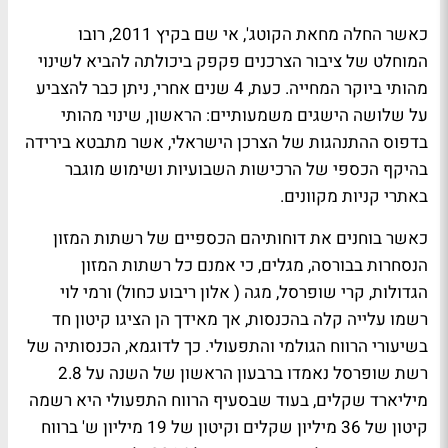
כאשר החלה מחאת הקוטג', אי שם בקיץ 2011, רובו
המוחלט של ציבור הצרכנים פקפק ביכולתה להביא לשינוי
מהותי ביוקר המחייה. כעת, 4 שנים אחרי, ניתן כבר להצביע
על שלושה הישגים משמעותיים: הראשון, שינוי מהותי
בדפוס ההתנהגות של הצרכן הישראלי, אשר מתבטא בירידה
בהיקף הכספי של הרכישות השבועיות ושימוש מוגבר
באתרי קניות מקוונים.
כאשר בוחנים את דוחותיהם הכספיים של רשתות המזון
הנסחרות בבורסה, מגלים, כי אמנם כל רשתות המזון
הגדולות, קרי שופרסל, מגה ( אלון ריבוע כחול) ורמי לוי
רשמו עלייה קלה בהכנסות, אך מאידך הן הציגו קיטון חד
בשיעורי הרווח הגולמי והתפעולי. כך לדוגמא, הכנסותיה של
רשת שופרסל נאמדו ברבעון הראשון של השנה על 2.8
מיליארד שקלים, בעוד שבסעיף הרווח התפעולי היא רשמה
קיטון של 36 מיליון שקלים וקיטון של 19 מיליון ש' ברווח