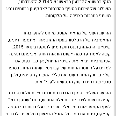
הנקי בהשוואה לרבעון הראשון של 2014. להערכתנו,
השילוב של יציבות בסעיף ההכנסות לצד קיטון ברווחים נובע
משינוי בתרבות הצריכה של הלקוחות.
ההישג השני של מחאת הקוטג' מיוחס להתערבותו
המאסיבית של הרגולטור בענף המזון. אחרי אינספור דיונים,
שינויים והתאמות, נכנס חוק המזון לתוקפו בינואר 2015.
קשה לאמוד עד כמה יישום הוראות החוק ואכיפתם תהינה
אפקטיביות ויביאו את השינוי המיוחל, אך כבר כעת, אנו
למדים על החוסר הנוחות של קברניטי רשתות המזון. בסופו
של יום, חוק המזון משנה את כללי המשחק הקיימים, ולכן
טבעי שגורמים בשוק מתקשים ל"עכל" אותו.
ההישג השלישי טמון בהגברת התחרות ויצירת אלטרנטיבות
קנייה חדשות לצרכנים. בתחילת החודש, נכנס "שחקן חדש"
לענף הקמעונאות הישראלי - אבי כץ, בעלי רשת בתי הקפה
קופיקס, פתח את המרכול המוזל הראשון בתל אביב. לדבריו: