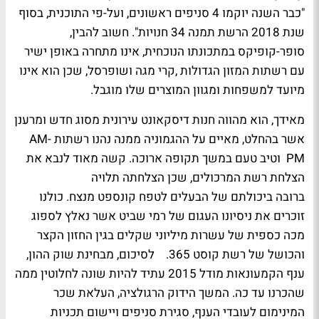
"כבר השנה יוקמו 4 סניפים ראשונים, ועל-פי התוכנית, בסוף
שנת 2018 הרשת תמנה 34 חנויות". חשוב להבין,
סופר-קופיקס במתכונתו הנוכחית, אינו מתחרה באופן ישיר
עם רשתות המזון הגדולות ,קרי מגה ושופרסל, שכן הוא אינו
מיועד למשפחות ומגוון המוצרים שלו מוגבל.
מאידך, הוא מהווה חנות דיסקאונט עירונית מסוג חדש ומרענן
אשר בהחלט, מאיים על ההגמוניה ממנה נהנו רשתות AM-
PM וטיב טעם במשך תקופה ארוכה. קשה מאוד לנבא את
הצלחת רשת המרכולים, שכן הצלחתה תלויה
ברובה ביכולתם של הבעלים לטפח קונספט מנצח. כולנו
זוכרים את ניסיונו העגום של רמי שביט אשר נאלץ לספוג
מכה כספית של עשרות מיליוני שקלים בגין החזון הקצר
והכושל של רשת קוסט 365. לסיכום, מבחינת שוק ההון,
ענף הקמעונאות מודל 2015 עתיד להיות שונה לחלוטין ממה
שהכרנו עד כה. המשך הידוק הרגולציה, העלאת שכר
המינימום לעובדי הענף, סגירת סניפים ויישום תכניות