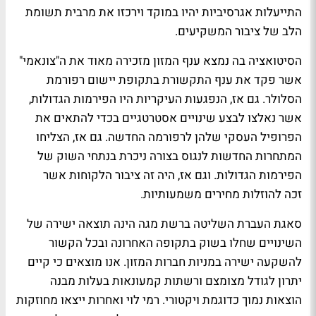
התייעלות אגרסיביות יהיו במוקד וירכזו את מרבית תשומת
הלב של ציבור המשקיעים.
הסיטואציה בה נמצא ענף המזון מזכירה מאוד את ה"צונאמי"
אשר פקד את ענף התקשורת בתקופת יישום רפורמת
הסלולר. גם אז, הנפגעות העיקריות היו הפירמות הגדולות,
אשר נאלצו לבצע שינויים אסטרטגיים בכדי להתאים את
הפרופיל העסקי שלהן לרפורמה החדשה. גם אז, הצליחו
המתחרות החדשות לנגוס בצורה ניכרת בנתחי השוק של
הפירמות הגדולות. וגם אז, היה זה ציבור הלקוחות אשר
זכה להוזלות מחירים משמעותיות.
סאגת העברת השליטה ברשת מגה הינה תוצאה ישירה של
השינויים שחלו בשוק בתקופה האחרונה ובכל הקשור
להשקעה ישירה במניות חברות המזון. אנו מוצאים כי קיים
יתרון לגודל מצומצם ורשתות קמעונאות בעלות מבנה
הוצאות נמוך כדוגמת ויקטורי. רמי לוי ואחרות ייצאו מחוזקות