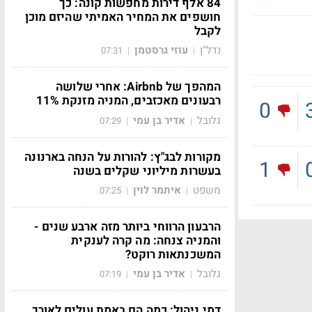
84 אלף דירות מחפשות קונה: כך
חושפים את המחיר האמיתי שהיזם מוכן
לקבל
נדל"ן
עוזי גרסטמן
07:31
|
|
המהפך של Airbnb: אחרי שלושה
רבעונים מאכזבים, המניה מזנקת 11%
0
גלובל
אדיר בן עמי
07:29
|
|
מקורות לבג"ץ: להורות על הנחה בארנונה
1
בעשרות מיליוני שקלים בשנה
משפט
איתמר לוין
07:25
|
|
הרבעון הרווחי ביותר מזה ארבע שנים -
והמניה צנחה: מה קרה לענקית
המשכנתאות רוקט?
גלובל
אדיר בן עמי
07:19
|
|
דמי ניהול: כמה הם באמת עולים לאורך