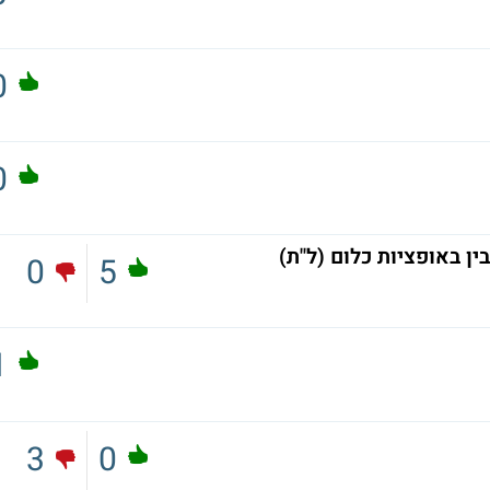
0
0
 באופציות כלום (ל"ת)
0
5
1
3
0