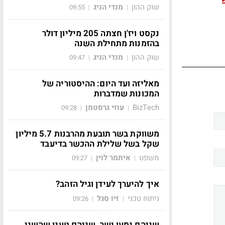
שוק ההון
מנדי הניג
09:55
|
|
נקסט ויז'ן חצתה 205 מיליון דולר
בהזמנות מתחילת השנה
שוק ההון
מנדי הניג
09:47
|
|
מאליזה ועד היום: ההיסטוריה של
המכונות שמדברות
BizTech
עוזי גרסטמן
09:28
|
|
משווקת בשר תובעת מהרבנות 5.7 מיליון
שקל בשל שלילת ההכשר בדיעבד
משפט
איתמר לוין
09:27
|
|
איך להיערך לעידן וגיל הזהב?
ניתוח טכני
זיו סגל
09:26
|
|
שניהם נסעו ישר, שניהם טענו שהשני