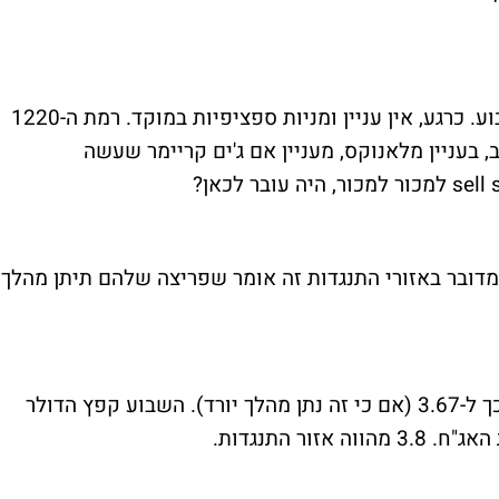
הבורסה בישראל חזרה למחזורי דישדוש השבוע. כרגע, אין עניין ומניות ספציפיות במוקד. רמת ה-1220
, בעניין מלאנוקס, מעניין אם ג'ים קריימר שעשה
כשמדובר באזורי התנגדות זה אומר שפריצה שלהם תיתן מהלך
הדולר ירד עד 3.7 ולא יסף. ציפיתי לפחות מכך ל-3.67 (אם כי זה נתן מהלך יורד). השבוע קפץ הדולר
ור התנגדות.