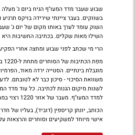
שבוע שעבר מדד המעו"ף הגיח ביום ג' מעלה ע
בשווקים. בעבר ציינתי שירידה בויקס תרגיע 
השוק עומד לערך באותו מקום של יום ג' שעב
השילו מאות שקלים. בכתיבה החשיבות היא לת
הרי מי שכתב לפני שבוע ומחצה אחרי הפקיעה,
מפת
מוגבלת בינתיים. הסטייה ירדה מאוד, הפרמיו
משוואת הסיכוי - סיכון כבר לא לטובתם. לד
למדד המעו"ף. מעבר של אזור 1220 רצוי במחזור גדול יחסית סביר שיוציא גל עליות נוסף.
הכותב, יונתן קריספין (דוביד), בעליו של חד
אישי מיוחד למשקיעים וסוחרים והרצאות על 