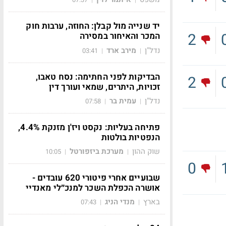
יד שנייה מול קבלן: החוזה, ערבות חוק
2
המכר והאיחור במסירה
נדל"ן
מירב ארד
03:41
|
|
הבדיקות לפני החתימה: נסח טאבו,
2
זכויות, היתרים, שמאי ועורך דין
נדל"ן
עמית בר
07:58
|
|
פתיחה בעליות: נקסט ויז'ן מזנקת 4.4%,
הנפטיות בולטות
שוק ההון
מערכת ביזפורטל
10:05
|
|
0
שבועיים אחרי פיטורי 620 עובדים -
אושרה הכפלת השכר למנכ״לי מאנדיי
בארץ
מנדי הניג
07:43
|
|