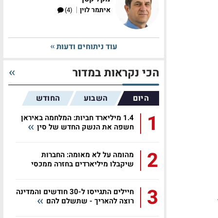
|
איתמר לוין
(4)
עוד ניתוחים ודעות
הכי נקראות במדור
היום
השבוע
החודש
1
1.4 מיליארד חביות: המלחמה באיראן
חשפה את הנשק החדש של סין
2
מהומה על לא מאומה: החברות
שיקבלו מיליארדים בחזרה ממכסי
טראמפ
3
חיילים התגייסו ל-30 חודשים והמדינה
רוצה להאריך - שתשלם להם