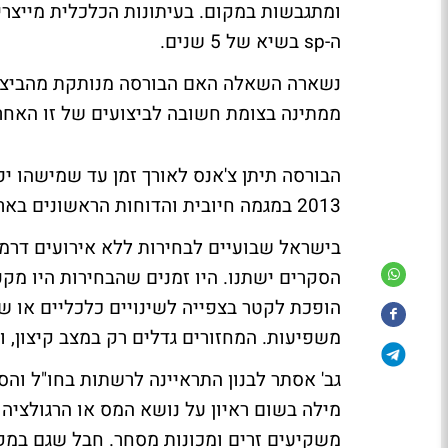
ה-sp בשיא של 5 שנים.
נשארה השאלה האם הבורסה מנותקת מהביצוע
ממתינה בצומת חשובה לביצועים של זו האחרו
הבורסה תיתן צ'אנס לאורך זמן עד שמישהו י
2013 במגמה חיובית והדוחות הראשונים בארה"ב יוכלו לתת עוד דחיפה מעלה.
בישראל שבועיים לבחירות ללא אירועים דרמ
הסקרים ישתנו. היו זמנים שהבחירות היו מקפ
הופכת לקטר בצפייה לשינויים כלכליים או ש
משפיעות. המחזורים גדלים רק במצב קיצון, וב
גב' אסתר לבנון התראיינה לרשתות בחו"ל וה
מילה בשום ראיון על נושא המס או הרגולציה 
משקיעים זרים ומכונות מסחר. חבל שגם במק