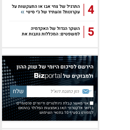
4
התרגיל של צחי אבו או התעקשות על
עקרונות? והעתיד של ג'י סיטי
5
השקר הגדול של האקדמיה
למשפטים: המכללות גונבות את
הסטודנטים
הירשם לסיכום היומי של שוק ההון
ולמבזקים של
אני מאשר קבלת ניוזלטרים ודיוורים פרסומיים
בדואר אלקטרוני ו/או באמצעות הסלולר בהתאם
למפורט בסעיף 10 בתנאי השימוש