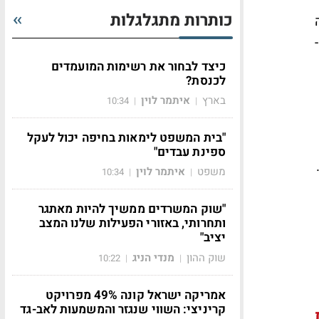
כותרות מתגלגלות
כיצד לבחור את רשימות המועמדים
לכנסת?
בארץ
איתמר לוין
10:34
|
|
"בית המשפט לימאות בחיפה יכול לעקל
ספינת עבדים"
משפט
איתמר לוין
10:34
|
|
"שוק המשרדים ממשיך להיות מאתגר
ותחרותי, באזורי הפעילות שלנו המצב
יציב"
שוק ההון
מנדי הניג
10:22
|
|
אמריקה ישראל קונה 49% מפרויקט
קריניצי: השווי שנגזר והמשמעות לאב-גד