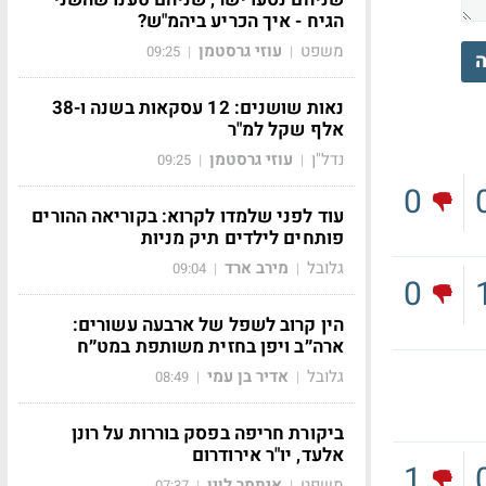
הגיח - איך הכריע ביהמ"ש?
משפט
עוזי גרסטמן
09:25
|
|
ה
נאות שושנים: 12 עסקאות בשנה ו-38
אלף שקל למ"ר
נדל"ן
עוזי גרסטמן
09:25
|
|
0
עוד לפני שלמדו לקרוא: בקוריאה ההורים
פותחים לילדים תיק מניות
גלובל
מירב ארד
09:04
|
|
0
הין קרוב לשפל של ארבעה עשורים:
ארה״ב ויפן בחזית משותפת במט״ח
גלובל
אדיר בן עמי
08:49
|
|
ביקורת חריפה בפסק בוררות על רונן
אלעד, יו"ר אירודרום
1
משפט
איתמר לוין
07:37
|
|