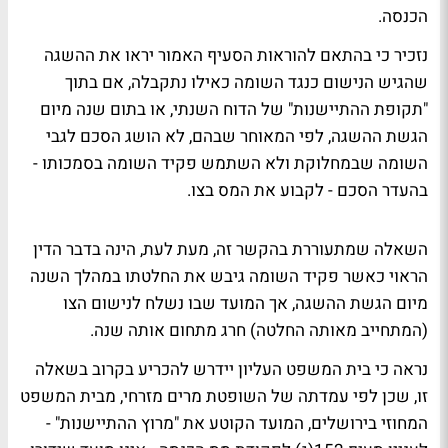
הכנסה.
נזכיר כי בהתאם להוראות הסעיף האמור יראו את ההשגה
שהגיש הנישום כנגד השומה כאילו נתקבלה, אם בתוך
"תקופת ההתיישנות" של הדוח השנתי, או בתום שנה מיום
הגשת ההשגה, לפי המאוחר שבהם, לא הושג הסכם לגבי
השומה שבמחלוקת ולא השתמש פקיד השומה בסמכותו -
בהעדר הסכם - לקבוע את המס בצו.
השאלה שמתעוררת בהקשר זה, מעת לעת, הינה בדבר הדין
הראוי כאשר פקיד השומה גיבש את החלטתו במהלך השנה
מיום הגשת ההשגה, אך המועד שבו נשלח לנישום הצו
(המתחייב מאותה החלטה) חרג מתחום אותה שנה.
נראה כי בית המשפט העליון יידרש להכריע בקרוב בשאלה
זו, שכן לפי עמדתה של השופטת מרים מזרחי, מבית המשפט
המחוזי בירושלים, המועד הקוטע את "מרוץ ההתיישנות" -