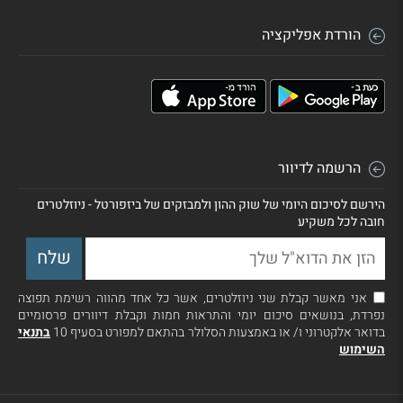
הורדת אפליקציה
הרשמה לדיוור
הירשם לסיכום היומי של שוק ההון ולמבזקים של ביזפורטל - ניוזלטרים
חובה לכל משקיע
אני מאשר קבלת שני ניוזלטרים, אשר כל אחד מהווה רשימת תפוצה
נפרדת, בנושאים סיכום יומי והתראות חמות וקבלת דיוורים פרסומיים
בדואר אלקטרוני ו/ או באמצעות הסלולר בהתאם למפורט בסעיף 10
בתנאי
השימוש