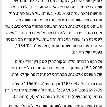
לעניין סעיף 152(ג) לפקודת מס הכנסה - אינו מועד שידורו
של הצו למחשב מס הכנסה, אלא המועד בו נשלח הצו אל
הנישום (ראה עמ"ה 7050/03, בעניינו של משה סמי). מול
עמדתה של השופטת מזרחי עומדת עמדתו השונה של
השופט מגן אלטוביה, מבית המשפט המחוזי בתל-אביב, אשר
אינו רואה בעיכוב במשלוח הצו שהוא "על גבול הסביר" עילה
לפסילת הצו, שהרי התכלית הראשית של פקודת מס הכנסה
הינה לטעמו הוצאת שומת אמת (ראה עמ"ה 1184/04,
בעניינו של חגי רם).
על רקע הדברים הללו נסקור להלן פסק דין "טרי" (מיום
15.3.2005), שניתן בבית המשפט המחוזי בתל-אביב מפיו
של השופט אלטוביה, המתייחס לסוגיה דומה אך לא זהה.
המדובר בעמ"ה 1155/04 וכן גם עמ"ה 1156/04 (בש"א
2599/05 ובש"א 2597/05), בעניין ה"ה שירצקי יחזקאל ורון
בנימין (המבקשים) נגד פקיד השומה ת"א (4) (המשיב).
המבקשים הגישו השגות לשומות שהוצאו להם ע"י המשיב,