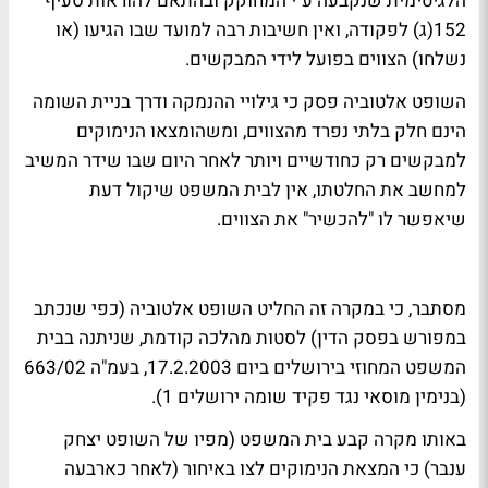
הלגיטימית שנקבעה ע"י המחוקק ובהתאם להוראות סעיף
152(ג) לפקודה, ואין חשיבות רבה למועד שבו הגיעו (או
נשלחו) הצווים בפועל לידי המבקשים.
השופט אלטוביה פסק כי גילויי ההנמקה ודרך בניית השומה
הינם חלק בלתי נפרד מהצווים, ומשהומצאו הנימוקים
למבקשים רק כחודשיים ויותר לאחר היום שבו שידר המשיב
למחשב את החלטתו, אין לבית המשפט שיקול דעת
שיאפשר לו "להכשיר" את הצווים.
מסתבר, כי במקרה זה החליט השופט אלטוביה (כפי שנכתב
במפורש בפסק הדין) לסטות מהלכה קודמת, שניתנה בבית
המשפט המחוזי בירושלים ביום 17.2.2003, בעמ"ה 663/02
(בנימין מוסאי נגד פקיד שומה ירושלים 1).
באותו מקרה קבע בית המשפט (מפיו של השופט יצחק
ענבר) כי המצאת הנימוקים לצו באיחור (לאחר כארבעה