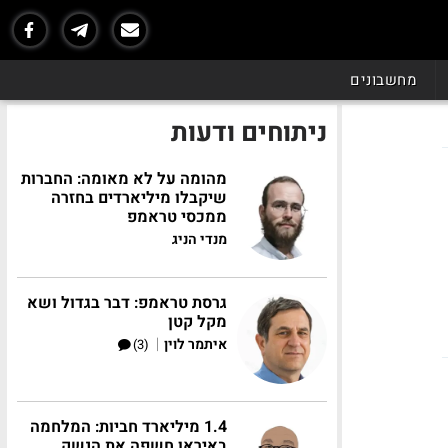
מחשבונים
ניתוחים ודעות
מהומה על לא מאומה: החברות
שיקבלו מיליארדים בחזרה
ממכסי טראמפ
מנדי הניג
גרסת טראמפ: דבר בגדול ושא
מקל קטן
|
איתמר לוין
(3)
1.4 מיליארד חביות: המלחמה
באיראן חשפה את הנשק