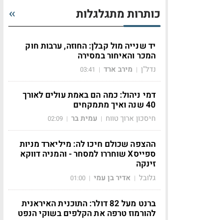
כותרות מתגלגלות
יד שנייה מול קבלן: החוזה, ערבות חוק
המכר והאיחור במסירה
נדל"ן
מירב ארד
03:41
|
|
דמי ניהול: כמה הם באמת עולים לאורך
40 שנה ואיך מתמקחים
חיסכון ארוך טווח
עמית בר
02:09
|
|
ההצפה שכולם חיכו לה: מיליארד מניות
ספייסX שוחררו למסחר - והמניה דווקא
זינקה
גלובל
אדיר בן עמי
01:00
|
|
ברנט מעל 82 דולר: התוכנית האיראנית
להורמוז טרפה את הקלפים בשוקי הנפט