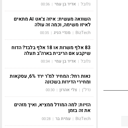
גלובל
אדיר בן עמי
00:36
|
|
השוואה מעשית: איזה צ'אט AI מתאים
לאיזו משימה, וכמה זה עולה
BizTech
מנדי הניג
00:35
|
|
83 אלף משרות או 18 אלף בלבד? הדוח
שיקבע אם הריבית בארה"ב תעלה
גלובל
אדיר בן עמי
00:34
|
|
נאות רחל: המחיר למ"ר ירד 6%, עסקאות
ומחירי הדירות בשכונה
נדל"ן
צלי אהרון
00:30
|
|
הזיות: למה המודל ממציא, ואיך מזהים
את זה בזמן
BizTech
עמית בר
00:28
|
|