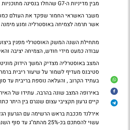
מבין מדיניות ה-G7 שהחלו בנסיגה מתוכניות התמריצים ובנקיטת עמדה ניצית בנוגע לריבית במשק.
משבר האשראי החמור שפקד את העולם כמעט
אשר תרמה לצמיחה באוסטרליה ומנע מימנה 
מתחילת השנה המשק האוסטרלי מפגין ביצועי
עבודה כמעט מידי חודש, הצמיחה יציבה והאי
המצב באוסטרליה מצדיק המשך הידוק מוניטאר
בעתיד הקרוב , והעלאה נוספת בריבית עד סו
קיים גרעון תקציבי עצום שנגרם בין היתר כתו
אירלנד מככבת בראש הרשימה עם הגרעון הגדול
עשוי להסתכם בכ-25% מהתמ"ג עד סוף השנה הנוכחית.