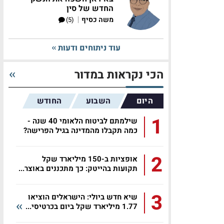
החדש של סין
|
משה כסיף
(5)
עוד ניתוחים ודעות
הכי נקראות במדור
היום
השבוע
החודש
1
שילמתם לביטוח הלאומי 40 שנה -
כמה תקבלו מהמדינה בגיל הפרישה?
2
אופציות ב-150 מיליארד שקל
תקועות בהייטק: כך מתכננים באוצר...
3
שיא חדש ביולי: הישראלים הוציאו
1.77 מיליארד שקל ביום בכרטיסי...