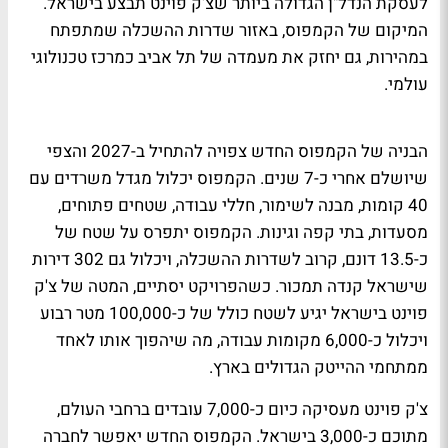
לעסקת הנדל"ן הגדולה ביותר שצ'ק פוינט תבצע בישראל.
המיקום של הקמפוס, באזור שדרות ההשכלה שמתפתח
במהירות, גם יחזק את מעמדה של תל אביב כמרכז טכנולוגי
עולמי.
הבניה של הקמפוס החדש צפויה להתחיל ב-2027 והצפי
שיושלם אחרי כ-7 שנים. הקמפוס יכלול מגדל משרדים עם
40 קומות, מבנה לשימור, חללי עבודה, שטחים פתוחים,
מסעדות, בתי קפה וגינות. הקמפוס יתפרס על שטח של
כ-13.5 דונם, קרוב לשדרות ההשכלה, ויכלול גם 302 דירות
שישראל קנדה תמכור. כשהפרויקט יסתיים, המטה של צ'ק
פוינט בישראל יגיע לשטח כולל של כ-100,000 מטר רבוע
ויכלול כ-6,000 מקומות עבודה, מה שיהפוך אותו לאחד
ממתחמי ההייטק הגדולים בארץ.
צ'ק פוינט מעסיקה כיום כ-7,000 עובדים ברחבי העולם,
מתוכם כ-3,000 בישראל. הקמפוס החדש יאפשר לחברה