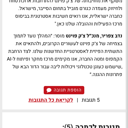
משקף את מחויבותה של צ'ק פוינט להתרחבות ארוכת טווח
ולחיזוק מעמדה כגורם מוביל בתחום הסייבר, מישראל.
כחברה ישראלית, אנו רואים חשיבות אסטרטגית בביסוס
מרכז הפעילות וההובלה שלנו כאן."
נדב צפריר, מנכ״ל צ׳ק פוינט
מוסר: ״המהלך נועד לתמוך
בצמיחה של צ׳ק פוינט לעשורים הקרובים, ולהתאים את
התשתית הפיזית לאסטרטגיית החדשנות שלנו. לצד הרחבת
הקמפוס ומטה החברה, אנו מקימים מרכז מחקר ופיתוח ל-AI
,שישמש כעוגן טכנולוגי ויכולות ליבה עבור הדור הבא של
פתרונות ההגנה.״
הוספת תגובה
5 תגובות
|
לקריאת כל התגובות
תגובות לכתבה
:
(5)