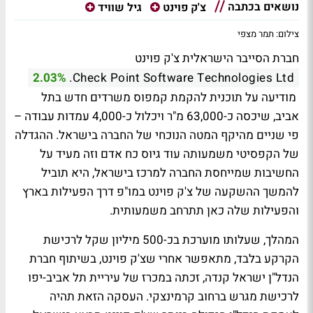
נושאים בכתבה
צ'ק פוינט
גיל שוויד
צילום: תמר מצפי
חברת הסייבר הישראלית צ'ק פוינט
2.03%
Check Point Software Technologies Ltd.
מודיעה על תוכנית להקמת קמפוס משרדים חדש בתל
אביב, שיכסה כ-63,000 מ"ר ויכלול כ-4,000 עמדות עבודה –
פי שניים מהיקף המטה הנוכחי של החברה בישראל. ההגדלה
של הקפסיטי משמעותה עוד גיוס כח אדם וזה מעיד על
החשיבות שמייחסת החברה למרכז בישראל, היא תוביל
להמשך ההשקעה של צ'ק פוינט במו"פ דרך הפעילות בארץ
והפעילות שלה כאן תתרחב משמעותית.
המהלך, שעלותו מוערכת בכ-500 מיליון שקל לרכישת
הקרקע בלבד, מתאפשר אחרי שצ'ק פוינט, בשיתוף חברת
הנדל"ן ישראל קנדה, זכתה במכרז של עיריית תל אביב-יפו
לרכישת מגרש ברחוב קרמינצקי. העסקה הזאת תהיה