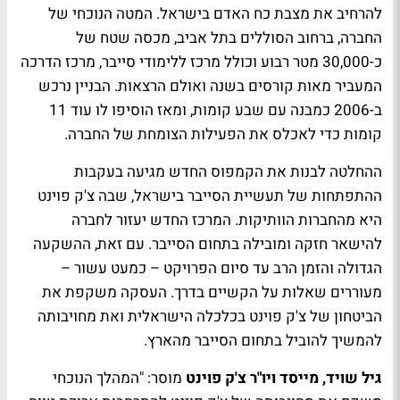
להרחיב את מצבת כח האדם בישראל. המטה הנוכחי של
החברה, ברחוב הסוללים בתל אביב, מכסה שטח של
כ-30,000 מטר רבוע וכולל מרכז ללימודי סייבר, מרכז הדרכה
המעביר מאות קורסים בשנה ואולם הרצאות. הבניין נרכש
ב-2006 כמבנה עם שבע קומות, ומאז הוסיפו לו עוד 11
קומות כדי לאכלס את הפעילות הצומחת של החברה.
ההחלטה לבנות את הקמפוס החדש מגיעה בעקבות
ההתפתחות של תעשיית הסייבר בישראל, שבה צ'ק פוינט
היא מהחברות הוותיקות. המרכז החדש יעזור לחברה
להישאר חזקה ומובילה בתחום הסייבר. עם זאת, ההשקעה
הגדולה והזמן הרב עד סיום הפרויקט – כמעט עשור –
מעוררים שאלות על הקשיים בדרך. העסקה משקפת את
הביטחון של צ'ק פוינט בכלכלה הישראלית ואת מחויבותה
להמשיך להוביל בתחום הסייבר מהארץ.
גיל שויד, מייסד ויו"ר צ'ק פוינט
מוסר: "המהלך הנוכחי