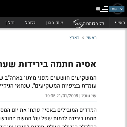
הירשמו
ראשי
שוק ההון
גלובל
נדל"ן
כל הכותרות
ראשי
בארץ
אסיה חתמה בירידות שערים 
המשקיעים חוששים מפני מיתון בארה"ב שי
עומדת בציפיות המשקיעים". שנחאי הניקיי איבד 3.86% והונג קונג א
שי טופז
21/01/2008 10:35
|
המדדים המובילים באסיה פתחו את יום המסח
חתמו בירידה לרמות שפל של חמשת החודשים