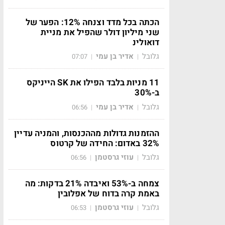
הכתה בכל מדד וצנחה 12%: הפער של
שני מיליון דולר שהפיל את מניית
דואולינ
גלובל
אדיר בן עמי
07:07
|
|
11 מניות בלבד הפילו את SK הייניקס
ב-30%
גלובל
אדיר בן עמי
06:56
|
|
ההזמנות גדולות מההכנסות, והמניה עדיין
32% באדום: החידה של קרטוס
גלובל
עוזי גרסטמן
06:56
|
|
צמחה ב-53% ואיבדה 21% בדקות: מה
באמת קרה בדוח של אפלובין
גלובל
עוזי גרסטמן
06:53
|
|