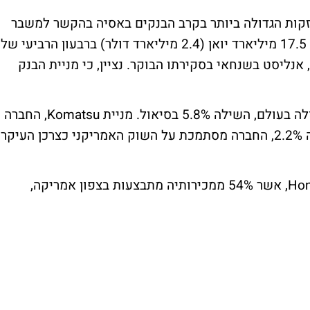
הינה בעלת האחזקות הגדולה ביותר בקרב הבנקים באסיה בהקשר למשבר
המשכנתאות, צנחה 4.7%. הבנק עלול למחוק 17.5 מיליארד יואן (2.4 מיליארד דולר) ברבעון הרביעי של
חן, אנליסט בשנחאי בסקירתו הבוקר. נציין, כי מניית הבנק
מניית Hyundai Heavy, חברת המספנות הגדולה בעולם, השילה 5.8% בסיאול. מניית Komatsu, החברה
השניה בגודלה בעולם לשינוע ציוד כבד, נסוגה 2.2%, החברה מסתמכת על השוק האמריקני כצרכן העיקר
מניית Toyota, נסוגה 3.3%. מניית Honda Motor, אשר 54% ממכירותיה מתבצעות בצפון אמריקה,