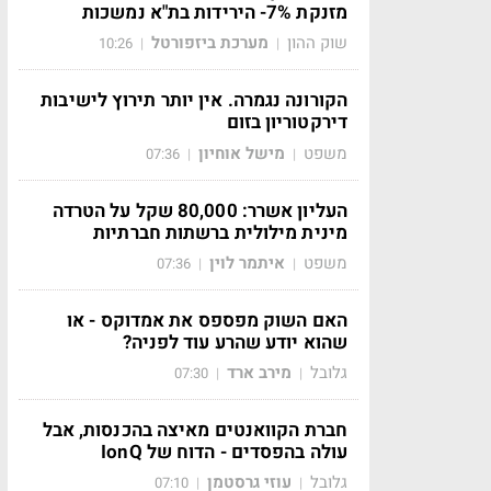
מזנקת 7%- הירידות בת"א נמשכות
שוק ההון
מערכת ביזפורטל
10:26
|
|
הקורונה נגמרה. אין יותר תירוץ לישיבות
דירקטוריון בזום
משפט
מישל אוחיון
07:36
|
|
העליון אשרר: 80,000 שקל על הטרדה
מינית מילולית ברשתות חברתיות
משפט
איתמר לוין
07:36
|
|
האם השוק מפספס את אמדוקס - או
שהוא יודע שהרע עוד לפניה?
גלובל
מירב ארד
07:30
|
|
חברת הקוואנטים מאיצה בהכנסות, אבל
עולה בהפסדים - הדוח של IonQ
גלובל
עוזי גרסטמן
07:10
|
|