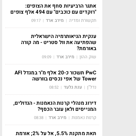
אתגר הרביעיות סחף את הצופים:
"רוקדים עם כוכבים" עם 494 אלף צופים
תקשורת ומדיה
מירב ארד
09:17
|
|
ענקית הגיאותרמיה הישראלית
שהפתיעה את וול סטריט - מה קורה
באורמת?
שוק ההון
מירב ארד
09:09
|
|
PwC תשכור כ-20 אלף מ"ר במגדל AFI
Tower של אפי נכסים בוורשה
נדל"ן
ענת גלעד
08:52
|
|
דירוג מנהלי קרנות הנאמנות - הגדולים,
המגייסים ולאן עובר הכסף?
קרנות נאמנות
מירב ארד
08:38
|
|
תאת מתקנת 5.5%, אל על 2%; אורמת