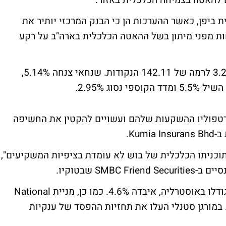
ם להאטה בצמיחה הכלכלית באזור.
ביפן, כאשר ההערכות הן כי הבנק המרכזי יותיר את
ידגיש את החששות מפני מיתון בשל ההאטה הכלכלית בארה"ב על רקע
מדד MSCI לאסיה פסיפיק רשם ירידה של 3.2% לרמה של 142.11 הנקודות. שנחאי צנחה 5.14%,
רטפוליו ההשקעות שלהם ועשויים להקטין את החשיפה
Ku.
וכניתו הכלכלית של בוש לא עומדת בציפיות המשקיעים",
SM שבטוקיו.
מניית Commonwealth Bank, הבנק השני בגודלו באוסטרליה, איבדה 4.6%. כמו כן, מניית National
Australi, הבנק הראשון בגודלו, נסוגה 2.9%. במורגן סטנלי העלו את תחזיות ההפסד של ענקיות