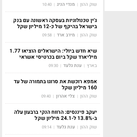
שוק ההון
מנדי הניג
10:40
|
|
ג'ין טכנולוגיות בעסקה ראשונה עם בנק
בישראל בהיקף של כ-12 מיליון שקל
שוק ההון
מירב ארד
09:58
|
|
שיא חדש ביולי: הישראלים הוציאו 1.77
מיליארד שקל ביום בכרטיסי אשראי
בארץ
ענת גלעד
09:30
|
|
אמפא רוכשת את סרוגו בתמורה של עד
160 מיליון שקל
שוק ההון
צלי אהרון
09:40
|
|
יעקב פיננסים: הרווח הנקי ברבעון עלה
ב-13.8% ל-24.1 מיליון שקל
שוק ההון
ענת גלעד
09:14
|
|