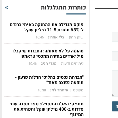
כותרות מתגלגלות
פוקס מגדילה את ההחזקה באיתי ברנדס
ל-63% תמורת 11.5 מיליון שקל
שוק ההון
צלי אהרון
10:46
|
|
מהומה על לא מאומה: החברות שיקבלו
מיליארדים בחזרה ממכסי טראמפ
ניתוחים ודעות
מנדי הניג
10:46
|
|
"הברחת נכסים בהליכי חדלות פרעון -
תופעה נפוצה מאוד"
משפט
איתמר לוין
10:38
|
|
מחזיקי האג"ח התפצלו: נופר תפדה שתי
ה
סדרות ב-400 מיליון שקל ותפחית את
המינוף