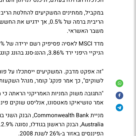
הכלכלה הגדולה בעולם, תיכנס למיתון ותגרו
במקביל, ממתינים המשקיעים להחלטת הריבית 
הריבית ברמה של 0.5%, אך 
משבר האשראי.
הניקיי היפני ירד 3.86%, ההנג-סנג בהונג קונג השיל 5.5% ומדד הקוספי נסוג 2.95%.
"זה אפקט מדבק. המשקיעים ייסתכלו על פו
לשוקים", כך אמר פנקג' קומר, מנהל השקעות ב-rnia Insurans Bhd
"התגובה משוק המניות האמריקני הראתה כי ת
אמר טושיאיקו מאטסונו, אנליסט שוקים פיננסיים ב-BC Friend Securities
a
הפיננסים באזור ב-26% לשנת 2008.