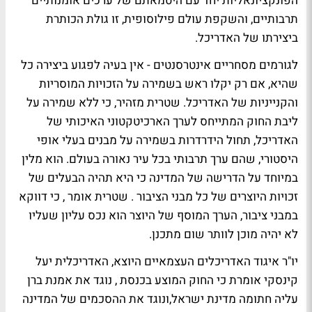
הפונקציונאליות יחד עם היטמאתם של ערכים אומנותיים
תרבותיים, והשקפת עולם פילוסופית, זו גולת הכותרת
ביצירתו של האדריכל.
לגורמים מסחריים אינטרסנטים - אין בעיה לפגוע ביצירה כל
שהיא, אם רק יקלו ראש בשמירה על הזכויות המוסריות
והקנייניות של האדריכל. שטרית מזהיר, כי ללא שמירה על
ליבת החוק המתייחס לערך הארכיטקטוני האיכותי של
האדריכל, תחול הידרדרות בשמירה על מבנים בעלי אופי
היסטורי, שהם ערך תרבותי בכל עיר נאורה בעולם. הוא מלין
במיוחד על הדרישה של המדינה כי היא תהיה הבעלים של
זכויות היוצרים של כל מבני הציבור . שטרית אומר , כי דווקא
במבני ציבור, הערך המוסף של היוצר הוא נכס עליון שעליו
לא יהיה מוכן לוותר שום מתכנן.
יו"ר איגוד האדריכלים העצמאיים היוצא, האדריכלית יעל
קינסקי אומרת כי החוק המוצע בכנסת , נוגד את אמנת ברן
עליה חתומה מדינת ישראל,ונוגד את ההסכמים של המדינה