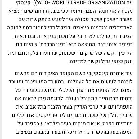
עם WTO- WORLD TRADE ORGANIZATION)). קינסקי
מזכירה את חטאי העבר, ואומרת כי בשנות החמישים המציא
משרד השיכון שיטה פסולה איך לפגוע בהתקשרות עם
האדריכלים ובזכויות היוצרים. כביכול כדי לחסוך כסף לקופה
הציבורית , שילמו לאדריכל על תכנון בנין אחד, ובנו מאות
בניינים אותו דבר. התוצאה היא "בניני הרכבת" שהיום הם
הגרעין הקשה של שיקום השכונות, שהותירו צלקת חברתית
ונזק כספי גדול וקשה למדידה.
עוד אומרת קינסקי, כי בשם הקופה הציבורית הם מרשים
לעצמם לעשות את כל העוולות . במשרד המשפטים ומשרד
האוצר לא הפנימו את הערך הכלכלי שמושג בשמירה על
נכסים תרבותיים כמקובל בעולם. לדוגמה ניתן לראות את
התפתחותם של ערכי הנדל"ן בעיר הלבנה בתל אביב. את
ערכי הנדל"ן של שכונות מגורים ליד פרוייקטים אדריכליים
ייחודיים בפריז, או את מיקום העיר בילבאו שבספרד על
המפה בעקבות שדרוג האדריכלות בעיר במבנים ובעיצוב