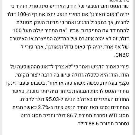
צילום: אקסון
שר הנפט והגז הטבעי של הודו, הארדיפ סינג פורי, הזהיר כי
יהיה "כאוס מאורגן" אם מחירי הנפט יחצו את רף ה-100 דולר
לחבית, אך במקביל הרגיע ואמר כי מדינת הענק מסוגלת
להתמודד עם התייקרות שכזו. "אם המחיר יעלה מעל 100
דולר, זה לא יהיה אינטרס של המדינה המייצרת או האינטרס
של אף אחד. יהיה לך כאוס גדול ומאורגן", אמר פורי ל-
CNBC.
פורי כאמור הדגיש ואמר כי "לא צריך לדאוג מההשפעה על
הודו. הודו היא כלכלה גדולה שיש בה הרבה ייצור מקומי.
נקצץ בעלויות, נעשה משהו כזה או אחר". בשבוע שעבר זינקו
מחירי הנפט לרמות הגבוהות ביותר מזה יותר משנה, כאשר
החוזים העתידיים בארה"ב הגיעו ל-95.03 דולר לחבית.
המחירים נסוגו מאז ומחיר הנפט צונח ב-2.7% כאשר חבית
מסוג WTI נסחרת תמורת 86.7 דולר וחבית מסוג ברנט
נסחרת תמורת 88.6 דולר.