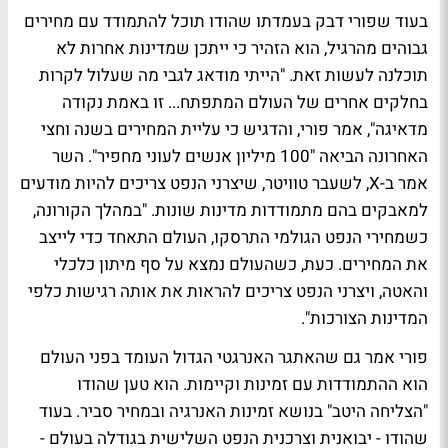
בעוד שפורי דבק בעמדתו שהודו תוכל להתמודד עם מחירים
גבוהים מהרגיל, הוא הזהיר כי ייתכן שמדינות אחרות לא
תוכלנה לעשות זאת. "הייתי מודאג לגבי מה שעלול לקרות
בחלקים אחרים של העולם המתפתח... זו באמת נקודה
מדאיגה", אמר פורי, והדגיש כי עליית המחירים בשנה וחצי
האחרונה הביאה "100 מיליון אנשים לעוני מחפיר". השר
אמר ב-X, לשעבר טוויטר, שיצרני הנפט צריכים להיות מודעים
למאבקים בהם מתמודדות מדינות שונות. "במהלך הקורונה,
כשמחירי הנפט הגולמי התרסקו, העולם התאחד כדי לייצב
את המחירים. כעת, כשהעולם נמצא על סף מיתון כלכלי
והאטה, ויצרני הנפט צריכים להראות את אותה רגישות כלפי
המדינות הצורכות".
פורי אמר גם שהאתגר האנרגטי הגדול העומד בפני העולם
הוא ההתמודדות עם זמינות וקיימות. הוא טען שהודו
"הצליחה היטב" בנושא זמינות האנרגיה ובמחיר סביר. בעוד
שהודו - יבואנית וצרכנית הנפט השלישית בגודלה בעולם -