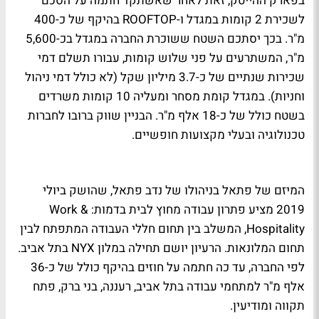
בפארק ההייטק, זאת לאחר שאשתקד חתמה על הסכם
לשכירת 2 קומות במגדל ו-ROOFTOP בהיקף של כ-400
מ"ר. בכך יסתכם השטח ששוכרת החברה במגדל בכ-5,600
מ"ר, המשתרעים על פני שלוש קומות, עבורו תשלם דמי
שכירות שנתיים של כ-3.7 מיליון שקל (לא כולל דמי ניהול
וחניות). במגדל קומת מסחר ומעליה 10 קומות משרדים
בשטח כולל של כ-18 אלף מ"ר. הבניין שווק ברובו לחברות
טכנולוגיה ובעלי מקצועות חופשיים.
המיזם של פתאל בניהולו של נדב פתאל, שהושק ביולי
2019 מציע פתרון עבודה מחוץ לבית בדמות: Work &
Hospitality, המשלב בין תחום חללי העבודה המתפתח לבין
תחום המלונאות. הרעיון יושם תחילה במלון NYX בתל אביב.
לפי החברה, עד כה חתמה על חוזים בהיקף כולל של כ-36
אלף מ"ר למתחמי עבודה בתל אביב, רעננה, בני ברק, פתח
תקווה ומודיעין.