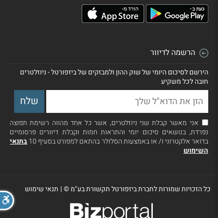
הרשמה לדיוור
הירשם לסיכום היומי של שוק ההון ולמבזקים של ביזפורטל - ניוזלטרים
חובה לכל משקיע
אני מאשר קבלת שני ניוזלטרים, אשר כל אחד מהווה רשימת תפוצה
נפרדת, בנושאים סיכום יומי והתראות חמות וקבלת דיוורים פרסומיים
בדואר אלקטרוני ו/ או באמצעות הסלולר בהתאם למפורט בסעיף 10
בתנאי
השימוש
כל הזכויות שמורות לחברת ביזפורטל תקשורת בע"מ ©
|
תנאי שימוש