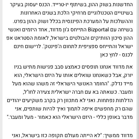
החדשנות בשוק ההון, בשיתוף יו-טרייד. הכנס יעסוק בעיקר
בשינויים הטכנולוגיים מרחיקי הלכת בשנים האחרונות
וההשלכות על המערכת הפיננסית בכלל ושוק ההון בפרט.
בשיחה עם Bizportal התייחס ג'ון מדווד, אחד היזמים ואנשי
ההון סיכון הוותיקים והבולטים בישראל, לאומת הסטראט אפ
ישראל והתייחס ספציפית לתחום ה'פינטק'.
לרישום חינם
לכנס - לחץ כאן
את מדווד אנחנו תופסים כאמצע סבב פגישות מתיש בניו
יורק, אבל כשאנחנו שואלים אותו על היזם הישראלי, הוא
מייד נדלק. "החומר האנושי הישראלי זה משהו שהוא מעל
ומעבר. כשאתה בא עם חברה ישראלית צעירה לחו"ל,
הדלתות נפתחות. ואני לא מתכוון רק בקרב משקיעים יהודים
שהם רק מחפשים איפה לתמוך ואיך להיות שותפים, אני
מדבר באופן כללי - היזם הישראלי הוא כאמור - מעל ומעבר."
מדווד ממשיך: "לא הייתה מעולם תקופה כזו בישראל, ואני