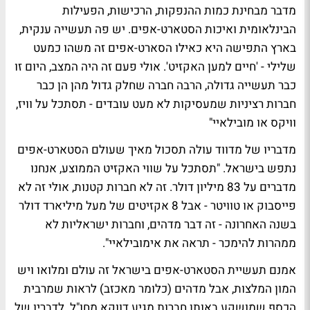
מדבר מבחינת כמות ההנפקות, הרכישות, הפעילות
הבינלאומית ואיכות הסטארט-אפים. יש פה תעשייה ענקית,
בארץ התפישה היא כאילו הסארט-אפים זה משהו כמעט
שלילי - 'חיים למען האקזיט'. אולי פעם זה היה המצב, היום זו
כבר תעשייה גדולה, הרבה חברה שחלק גדול מהן הן כבר
חברות רציניות שמעסיקות לא מעט עובדים - תסתכל על וויז,
וויקס או מובילאיי"
מדבריו של מדווד עולה תסכול מאיך שעולם הסטארט-אפים
נתפש בישראל. "תסתכל על שווי האקזיט הממוצע, אנחנו
מדברים על 83 מיליון דולר. זה לא חברות קטנות, אולי זה לא
פייסבוק או טוויטר - אבל 8 אקזיטים של מעל מיליארד דולר
בשנה האחרונה - זה דבר מדהים, וחברות ישראליות לא
ממהרות להימכר - תראה את אימובילאיי".
אמנם תעשיית הסטארט-אפים בישראל זה עולם ומלואו ויש
המון המלצות, אבל מדהים (כלומר מאכזב) לראות שמרבית
הכסף שמושקע באותן חברות מגיע דווקא מחו"ל. לדבריו של