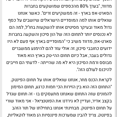
מדווד, "בערך 80% מהכספים שמושקעים בחברות
הסארט-אפ בארץ - זה ממשקיעים זרים". כאשר אנחנו
שואלים אותו למה המוסדיים הישראלים שיושבים על כסף
גדול מאוד ובעיקר מסיטים אותו להשקעות בחו"ל, למה הם
לא נכנסים יותר לתחום הזה של הון סיכון והשקעה בחברות
סארט-אפ, מדווד משיב כי "המוסדיים בארץ אף פעם לא היו
ידועים כחובבי סיכון, זה אולי עזר להם להימנע ממשברים
גדולים בעבר, אבל כיום תחום ההי-טק בארץ הוא מאוד
מבוסס ורמת הסיכון היא לא מה שהייתה - לדעתי הם חייבים
להיכנס לעולם הזה".
לקראת הכנס מחר, אנחנו שואלים אותו על תחום הפינטק.
"התחום הזה הוא בין הזירות הכי חמות כרגע, תחום המימון
להמונים שזה התחום שאנחנו מתעסקים בו - זה תחום שגדל
בקצב אדיר, ועדיין לא גירדנו את הפוטנציאל - אני מאוד שורי
על תחום הפינטק. מבחינתי אנחנו בתחילתו של תור הזהב
בפינטק. צריך להבין שמערכות פיננסיות הן מאוד לוקאליות,