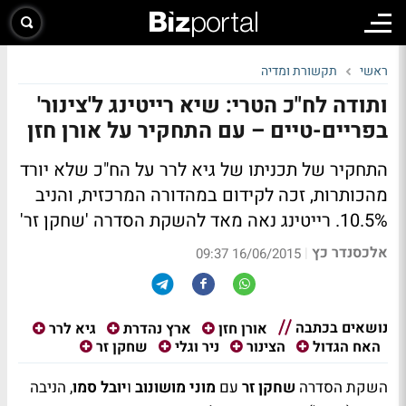
ראשי
תקשורת ומדיה
ותודה לח"כ הטרי: שיא רייטינג ל'צינור'
בפריים-טיים – עם התחקיר על אורן חזן
התחקיר של תכניתו של גיא לרר על הח"כ שלא יורד
מהכותרות, זכה לקידום במהדורה המרכזית, והניב
10.5%. רייטינג נאה מאד להשקת הסדרה 'שחקן זר'
אלכסנדר כץ
|
16/06/2015 09:37
נושאים בכתבה
אורן חזן
ארץ נהדרת
גיא לרר
האח הגדול
הצינור
ניר וגלי
שחקן זר
השקת הסדרה
שחקן זר
עם
מוני מושונוב
ו
יובל סמו
, הניבה