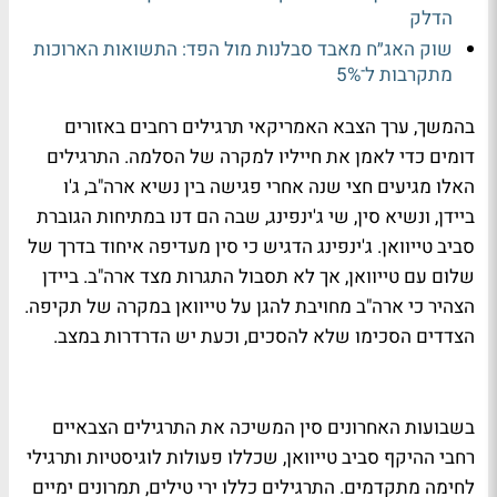
הדלק
שוק האג״ח מאבד סבלנות מול הפד: התשואות הארוכות
מתקרבות ל־5%
בהמשך, ערך הצבא האמריקאי תרגילים רחבים באזורים
דומים כדי לאמן את חייליו למקרה של הסלמה. התרגילים
האלו מגיעים חצי שנה אחרי פגישה בין נשיא ארה"ב, ג'ו
ביידן, ונשיא סין, שי ג'ינפינג, שבה הם דנו במתיחות הגוברת
סביב טייוואן. ג'ינפינג הדגיש כי סין מעדיפה איחוד בדרך של
שלום עם טייוואן, אך לא תסבול התגרות מצד ארה"ב. ביידן
הצהיר כי ארה"ב מחויבת להגן על טייוואן במקרה של תקיפה.
הצדדים הסכימו שלא להסכים, וכעת יש הדרדרות במצב.
בשבועות האחרונים סין המשיכה את התרגילים הצבאיים
רחבי ההיקף סביב טייוואן, שכללו פעולות לוגיסטיות ותרגילי
לחימה מתקדמים. התרגילים כללו ירי טילים, תמרונים ימיים