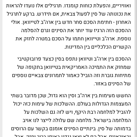
ואוויריים, והפעלת כוחות קומנדו. תרגילים אלו נועדו להראות
את נכונותה של סין לפעול צבאית, אם תידרש. ברקע לתרגיל
האחרון - חתימת הסכם סחר חדש בין ארה"ב לטייוואן. אולי
ההסכם הזה הרגיז עוד יותר את הסינים וגרם להסלמה
נוספת. ארה"ב וטייוואן חתמו על הסכם במטרה לחזק את
הקשרים הכלכליים בין המדינות.
ההסכם בין ארה"ב וטיוואן נתפס בסין כצעד פרובוקטיבי
שמחזק את התמיכה האמריקאית בטייוואן בתקופה של
מתיחות גוברת וזה הוביל כאמור לתמרונים צבאיים נוספים
של הסינים באזור.
החשש מעימות בין ארה"ב וסין הוא גדול, שכן מדובר בשתי
המעצמות הגדולות בעולם. ההשלכות של עימות כזה יכול
להוביל למלחמה רבת היקף, ויש לזה גם השלכות על
המלחמה בישראל. מלחמה שם עלולה לייצר לנו אויב
בדמותה של סין. בינתיים הסינים אומנם בקשר עם הרוסים
והאיראנים, אבל הם לא יצאו נגדנו באופן ברור וחזק. אבל