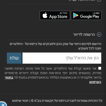
הרשמה לדיוור
הירשם לסיכום היומי של שוק ההון ולמבזקים של ביזפורטל - ניוזלטרים
חובה לכל משקיע
אני מאשר קבלת שני ניוזלטרים, אשר כל אחד מהווה רשימת תפוצה
נפרדת, בנושאים סיכום יומי והתראות חמות וקבלת דיוורים פרסומיים
בדואר אלקטרוני ו/ או באמצעות הסלולר בהתאם למפורט בסעיף 10
בתנאי
השימוש
כל הזכויות שמורות לחברת ביזפורטל תקשורת בע"מ ©
|
תנאי שימוש