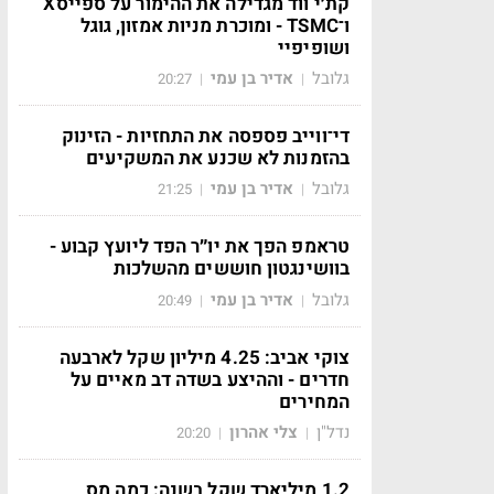
קת׳י ווד מגדילה את ההימור על ספייסX
ו־TSMC - ומוכרת מניות אמזון, גוגל
ושופיפיי
גלובל
אדיר בן עמי
20:27
|
|
די־ווייב פספסה את התחזיות - הזינוק
בהזמנות לא שכנע את המשקיעים
גלובל
אדיר בן עמי
21:25
|
|
טראמפ הפך את יו״ר הפד ליועץ קבוע -
בוושינגטון חוששים מהשלכות
גלובל
אדיר בן עמי
20:49
|
|
צוקי אביב: 4.25 מיליון שקל לארבעה
חדרים - וההיצע בשדה דב מאיים על
המחירים
נדל"ן
צלי אהרון
20:20
|
|
1.2 מיליארד שקל בשנה: כמה מס