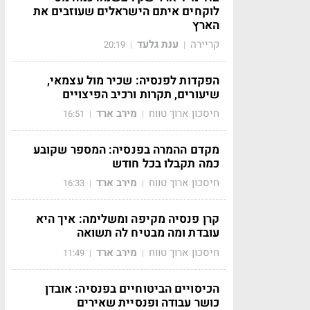
לוקחים איתם הישראלים שעוזבים את
הארץ
קריירה
ענת גלעד
20:19
|
|
הפקדות לפנסיה: שכיר מול עצמאי,
שיעורים, תקרות ורכיב הפיצויים
חיסכון ארוך טווח
מירב ארד
16:51
|
|
מקדם ההמרה בפנסיה: המספר שקובע
כמה תקבלו בכל חודש
חיסכון ארוך טווח
מירב ארד
16:33
|
|
קרן פנסיה מקיפה ומשלימה: איך היא
עובדת ומה מבטיח לה תשואה
חיסכון ארוך טווח
מירב ארד
11:49
|
|
הכיסויים הביטוחיים בפנסיה: אובדן
כושר עבודה ופנסיית שאירים