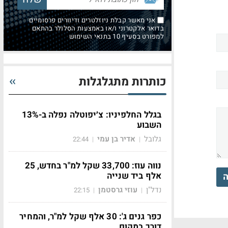
אני מאשר קבלת ניוזלטרים ודיוורים פרסומיים
בדואר אלקטרוני ו/או באמצעות הסלולר בהתאם
למפורט בסעיף 10 בתנאי השימוש
כותרות מתגלגלות
בגלל החלפיניו: צ׳יפוטלה נפלה ב-13%
השבוע
גלובל
אדיר בן עמי
22:44
|
|
נווה עוז: 33,700 שקל למ"ר בחדש, 25
אלף ביד שנייה
ה
נדל"ן
עוזי גרסטמן
22:15
|
|
כפר גנים ג': 30 אלף שקל למ"ר, והמחיר
דורך במקום