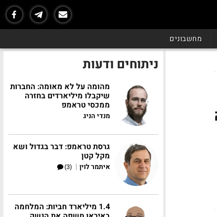
מחשבונים
ניתוחים ודעות
מהומה על לא מאומה: החברות
שיקבלו מיליארדים בחזרה
ממכסי טראמפ
מנדי הניג
גרסת טראמפ: דבר בגדול ושא
מקל קטן
|
איתמר לוין
(3)
1.4 מיליארד חביות: המלחמה
באיראן חשפה את הנשק