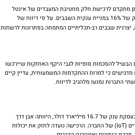
תן מתקדם לרכישת חלק מחטיבת המעבדים של אינטל
, במהלך שהוביל לזינוק של 16% במניית ענקית השבבים. על פי דיווח של
 יצרנית שבבים רב-תכליתיים המתמחה בפתרונות לרשתות
הבשיל להסכמות סופיות לגבי היקף האחזקות שיירכשו
ם מדגישים כי למרות ההתקדמות המשמעותית, עדיין קיים
שתי החברות נמנעו מלהגיב לדיווח.
אלטרה, שנרכשה על ידי אינטל לפני כעשור בעסקת ענק של 16.7 מיליארד דולר, היוותה אבן דרך
משמעותית באסטרטגיית האינטרנט של הדברים (IoT) של החברה. הרכישה נועדה לחזק את יכולות
מרכזי הנתונים ואינטרנט הדברים.