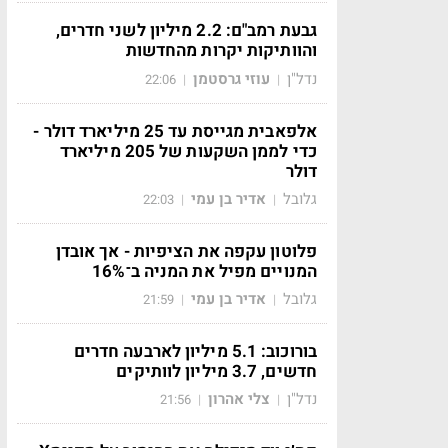
גבעת רמב"ם: 2.2 מיליון לשני חדרים,
והוותיקות יקרות מהחדשות
נדל"ן
עוזי גרסטמן
22:06
|
|
אלפאבית מגייסת עד 25 מיליארד דולר -
כדי לממן השקעות של 205 מיליארד
דולר
גלובל
אדיר בן עמי
22:03
|
|
פלוטון עקפה את הציפיות - אך אובדן
המנויים מפיל את המניה ב־16%
גלובל
אדיר בן עמי
21:59
|
|
בורוכוב: 5.1 מיליון לארבעה חדרים
חדשים, 3.7 מיליון לוותיקים
נדל"ן
צלי אהרון
21:56
|
|