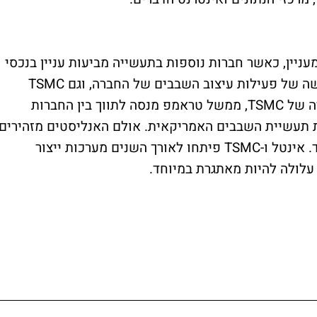
עניין, כאשר חברות נוספות בתעשייה מביעות עניין בנכסי
אינטל. לאחרונה דווח כי ברודקום בוחנת רכישה של פעילות עיצוב השבבים של החברה, וגם TSMC
הגישה הצעה לרכישת חלק מהפעילות. במקרה של TSMC, ממשל טראמפ מנסה לתווך בין החברות
תעשיית השבבים האמריקאית. אולם האנליסטים מזהירים
כי שיתוף פעולה כזה עלול להיות מורכב מאוד. אינטל ו-TSMC פיתחו לאורך השנים מערכות ייצור
 עלולה להיות מאתגרת במיוחד.