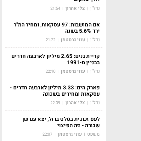
נדל"ן
צלי אהרון
21:54
|
|
אם המושבות: 97 עסקאות, ומחיר המ"ר
ירד 5.6% בשנה
נדל"ן
עוזי גרסטמן
21:22
|
|
קריית גנים: 2.65 מיליון לארבעה חדרים
בבניין מ-1991
נדל"ן
עוזי גרסטמן
22:10
|
|
פארק הים: 3.33 מיליון לארבעה חדרים -
עסקאות ומחירים בשכונה
נדל"ן
צלי אהרון
22:09
|
|
לעס זכוכית בסלט ברזל, יצא עם שן
שבורה - וזה הפיצוי
משפט
עוזי גרסטמן
22:07
|
|