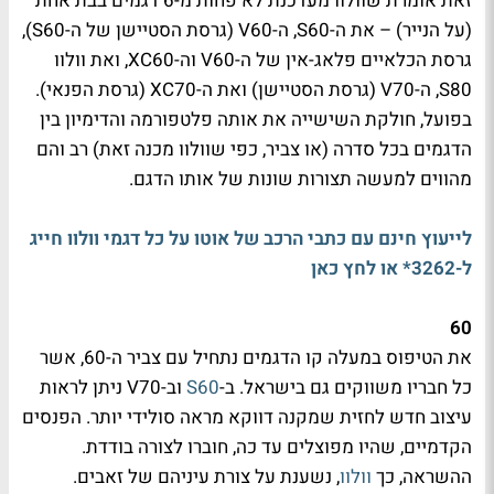
זאת אומרת שוולוו מעדכנת לא פחות מ-6 דגמים בבת אחת
(על הנייר) – את ה-S60, ה-V60 (גרסת הסטיישן של ה-S60),
גרסת הכלאיים פלאג-אין של ה-V60 וה-XC60, ואת וולוו
S80, ה-V70 (גרסת הסטיישן) ואת ה-XC70 (גרסת הפנאי).
בפועל, חולקת השישייה את אותה פלטפורמה והדימיון בין
הדגמים בכל סדרה (או צביר, כפי שוולוו מכנה זאת) רב והם
מהווים למעשה תצורות שונות של אותו הדגם.
לייעוץ חינם עם כתבי הרכב של אוטו על כל דגמי וולוו חייג
ל-3262* או לחץ כאן
60
את הטיפוס במעלה קו הדגמים נתחיל עם צביר ה-60, אשר
כל חבריו משווקים גם בישראל. ב-
S60
וב-V70 ניתן לראות
עיצוב חדש לחזית שמקנה דווקא מראה סולידי יותר. הפנסים
הקדמיים, שהיו מפוצלים עד כה, חוברו לצורה בודדת.
ההשראה, כך
וולוו
, נשענת על צורת עיניהם של זאבים.