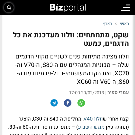
ראשי
בארץ
שקט, מתמתחים: וולוו מעדכנת את כל
הדגמים, כמעט
וולוו מציגה מתיחות פנים לשניים מקווי הדגמים
שלה – מכוניות המנהלים עם ה-S80, ה-V70 וה-
XC70, ואת הקו המשפחתי-גדול-פרמיום עם ה-
S60, ה-V60 וה-XC60
עמרי ספיר
|
20/02/2013 17:00
קצת אחרי ש
וולוו V40
, מחליפת ה-S40 וה-C30, הוצגה
(ונחתה כאן
ממש השבוע
) – מתעדכנות סדרות ה-60 וה-80.