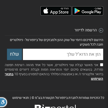
הרשמה לדיוור
הירשם לסיכום היומי של שוק ההון ולמבזקים של ביזפורטל - ניוזלטרים
חובה לכל משקיע
אני מאשר קבלת שני ניוזלטרים, אשר כל אחד מהווה רשימת תפוצה
נפרדת, בנושאים סיכום יומי והתראות חמות וקבלת דיוורים פרסומיים
בדואר אלקטרוני ו/ או באמצעות הסלולר בהתאם למפורט בסעיף 10
בתנאי
השימוש
כל הזכויות שמורות לחברת ביזפורטל תקשורת בע"מ ©
|
תנאי שימוש