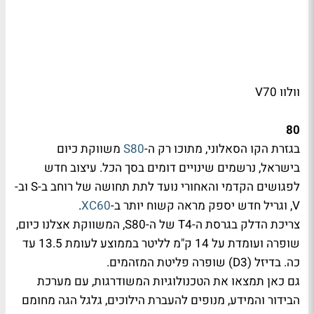
וולוו V70
80
בגזרת הקו הסאלוני, מתוכו רק ה-
S80
משווקת כיום
בישראל, נרשמים שינויים דומים בסך הכל. עיצוב חדש
לפגושים הקדמי והאחורי נועד לתת תחושה של רוחב ב-S וב-
V, וגריל חדש יספק מראה קשוח יותר ב-
XC60
.
צריכת הדלק בגרסת ה-T4 של ה-S80, המשווקת אצלנו כיום,
שופרה ועומדת על 14 ק"מ לליטר בממוצע לעומת 13.5 עד
כה. בדיזל (D3) שופרה פליטת המזהמים.
גם כאן תמצאו את הטכנולוגיות המשודרגות, עם מערכת
הבידור והמידע, מנופים להעברת הילוכים, גלגל הגה מחומם