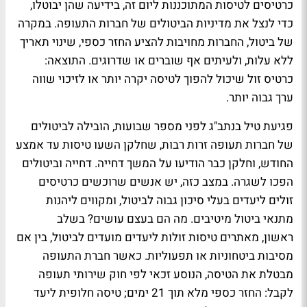
כרטיסים לטיסות המתוכננות ליום זה, בידיעה שהן יבוטלו,
כדי לנצל את מדיניות הביטולים של חברות התעופה. במקרה
של ביטול, החברות מחויבות להציע החזר כספי, שינוי תאריך
ללא עלות, ולעיתים אף שוברים או שדרוגים. התוצאה:
כרטיס זול שיכול להפוך לטיסה יקרה יותר או לזיכוי שווה
ערך גבוה יותר.
פגיעת טיל בנתב"ג לפני מספר שבועות, הובילה לביטולים
של חברות תעופה זרות רבות, שחלקן השעו טיסות עד אמצע
החודש, וחלקן כבר הודיעו על המשך דחייה. דחייה וביטולים
הפכו לשגרה. במצב כזה, יש אנשים שרוכשים כרטיסים
זולים ליעדים בעלי סיכון גבוה לביטול, ומקווים ליהנות
מתנאי ביטול מיטיבים. מה הם בעצם עושים? בשלב
ראשון,
מאתרים טיסות זולות ליעדים מועדים לביטול, בין אם
מסיבות ביטחוניות או תפעוליות. כאשר חברת התעופה
מבטלת את הטיסה, הנוסע זכאי לפי חוק שירותי תעופה
לקבל: החזר כספי מלא תוך 21 ימים; טיסה חלופית ליעד