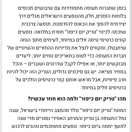
בזמן שחברות תעופה מתמודדות עם שיבושים תכופים
בלוחות הזמנים, חלק מהנוסעים הישראלים מגלים דרך
יצירתית להפוך את הכאוס להזדמנות. תופעה צרכנית
שזכתה לכינוי "טריק יום כיפור" חוזרת במלואה: נוסעים
קונים כרטיסי טיסה זולים במיוחד, לעיתים מתוך הנחה
שיתבטלו, ומקווים לנצל את מדיניות ההחזרים והשינויים של
חברות התעופה כדי לטוס בתאריכים נוחים יותר, ליעדים
מבוקשים יותר, או אפילו לקבל שדרוגים ושוברים – והכל
במחיר מציאה. יש גם סיכונים גדולים, הטריק הזה יכול להיות
חרב פיפיות, אבל מראש אותם קוני כרטיסים הולכים על
כרטיסים זולים במיוחד.
מהו "טריק יום כיפור" ולמה הוא חוזר עכשיו?
המונח "טריק יום כיפור" נולד מהמצב הייחודי בישראל, שבה
נמל התעופה בן גוריון והמרחב האווירי נסגרים מדי שנה
למשך יממה ביום כיפור. נוסעים מתוחכמים נוהגים לרכוש