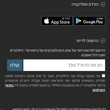
הורדת אפליקציה
הרשמה לדיוור
הירשם לסיכום היומי של שוק ההון ולמבזקים של ביזפורטל - ניוזלטרים
חובה לכל משקיע
אני מאשר קבלת שני ניוזלטרים, אשר כל אחד מהווה רשימת תפוצה
נפרדת, בנושאים סיכום יומי והתראות חמות וקבלת דיוורים פרסומיים
בדואר אלקטרוני ו/ או באמצעות הסלולר בהתאם למפורט בסעיף 10
בתנאי
השימוש
כל הזכויות שמורות לחברת ביזפורטל תקשורת בע"מ ©
|
תנאי שימוש