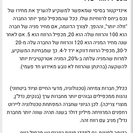
אינדיקטור בסיסי שמאפשר למשקיע להעריך את מחירו של
נכס ביחס לרווחיות שלו. ככל שהמכפיל נמוך יותר החברה
"זולה יותר", וההפך. לצורך הדוגמה, אם מחיר מניה של חברה
הוא 100 והרווח שלה הוא 20, מכפיל הרווח הוא 5. אם לאחר
שנה מחיר המניה הוא 120 והרווח של החברה עלה מ-20
ל-30, מכפיל הרווח דווקא ירד ל-4. כך שמבחינת המשקיע,
למרות שהמניה עלתה ב-20%, המניה אטרקטיבית יותר
להשקעה (בהינתן שהרווח לא נובע מאירוע חד פעמי).
ככלל, חברות צמיחה (טכנולוגיה, מדעי החיים וציוד ביטחוני)
נהנות ממכפילים גבוהים יותר מחברות ערך (בנקים, נדל"ן,
מוצרי צריכה). לכן הגיוני שחברה המפתחת טכנולוגיה ליירוט
רחפנים המרוויחה מיליון דולר בשנה תהיה שווה יותר מחברת
נדל"ן מניב עם רווח זהה.
בדומה למניות, גם למדדי מניות רחבים יש מכפיל רווח