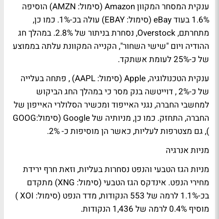
ענקית המסחר המקוון Amazon (סימול: AMZN) הוסיפה
1.6% בעוד eBay (סימול: EBAY) עולה בכ-1%. כמו כן,
מתחרתם, Overstock, נסחרת בניתור של 2.8%. במהלך חג
ההודיה ויום "שישי השחור", הקנייה המקוונת עלתה בממוצע
של כ-25% לעומת אשתקד.
ענקית הטכנולוגיה, Apple (סימול: AAPL) , פתחה בעלייה
של כ-2% , דוייטשה בנק מסר כי במהלך החג הביקוש
למחשבי החברה, נגני האייפוד ומכשיר הסלולרי האייפון של
החברה, התחזק. כמו כן, מניותיה של Google (סימול:GOOG
), גם מצטרפות לעליות, כאשר הן מוסיפות כ- 2%.
מניות אנרגיה
מניות הגז הטבעי והנפט נסחרות בעליות, וזאת חרף ירידת
מחירי הנפט. אינדקס הגז הטבעי (סימול: XNG) מתקדם
בכ-1.1% לרמה של 553 הנקודות, מדד הנפט (סימול: XOI )
מוסיף 0.4% לרמה של 1,436 הנקודות.