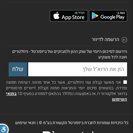
הרשמה לדיוור
הירשם לסיכום היומי של שוק ההון ולמבזקים של ביזפורטל - ניוזלטרים
חובה לכל משקיע
אני מאשר קבלת שני ניוזלטרים, אשר כל אחד מהווה רשימת תפוצה
נפרדת, בנושאים סיכום יומי והתראות חמות וקבלת דיוורים פרסומיים
בדואר אלקטרוני ו/ או באמצעות הסלולר בהתאם למפורט בסעיף 10
בתנאי
השימוש
כל הזכויות שמורות לחברת ביזפורטל תקשורת בע"מ ©
|
תנאי שימוש