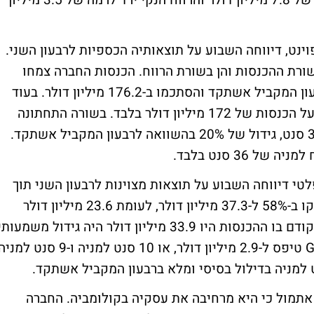
התפעולי ירד לרמה של 1 מיליון דולר למרמה של 7.8 מיליון דולר והרווח הנקי ירד לרמה של 3.5 מיליון
נט, דיווחה השבוע על תוצאותיה הכספיות לרבעון השני.
ורת ההכנסות והן בשורת הרווח. הכנסות החברה צמחו
ברבעון השני בשיעור של 27% בהשוואה לרבעון המקביל אשתקד והסתכמו ב-176.2 מיליון דולר. בעוד
ממוצע תחזיות האנליסטים בוול סטריט עמד על הכנסות של 172 מיליון דולר בלבד. בשורה התחתונה
רשמה החברה רווח (non gaap) למניה של 38 סנט, גידול של 20% בהשוואה לרבעון המקביל אשתקד.
 36 סנט בלבד.
פלטי דיווחה השבוע על תוצאות מצוינות לרבעון השני תוך
שהיא מציגה הכנסות החברה לרבעון השני זינקו ב-58% ל-37.3 מיליון דולר, לעומת 23.6 מיליון דולר
ברבעון המקביל אשתקד. גם לעומת הרבעון הקודם בו ההכנסות היו 33.9 מיליון דולר היה גידול משמעות
שהסתכם ב- 10%. הרווח הנקי על בסיס GAAP טיפס ל-2.9 מיליון דולר, או 10 סנט למניה ו-9 סנט למ
חה אתמול כי היא מרחיבה את עסקיה בקולומביה. החברה