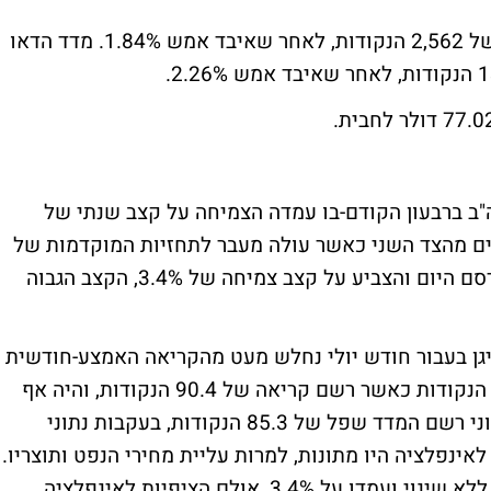
מדד הנאסד"ק סגר בירידה של 1.43% לרמה של 2,562 הנקודות, לאחר שאיבד אמש 1.84%. מדד הדאו
ב ברבעון הקודם-בו עמדה הצמיחה על קצב שנתי של
שווקים מהצד השני כאשר עולה מעבר לתחזיות המוקדמות של
3.2%. נתון התוצר לרבעון השני של השנה פורסם היום והצביע על קצב צמיחה של 3.4%, הקצב הגבוה
גן בעבור חודש יולי נחלש מעט מהקריאה האמצע-חודשית
שרשם המדד, אך עדיין החזיק מעמד מעל 90 הנקודות כאשר רשם קריאה של 90.4 הנקודות, והיה אף
גבוה מהקריאה של חודש יוני. כזכור בחודש יוני רשם המדד שפל של 85.3 הנקודות, בעקבות נתוני
ינפלציה היו מתונות, למרות עליית מחירי הנפט ותוצריו.
הציפיות לאינפלציה עבור השנה הנוכחית היו ללא שינוי ועמדו על 3.4%, אולם הציפיות לאינפלציה