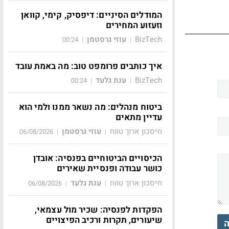
המודלים הסיניים: דיפסיק, קימי, קוואן
וזעזוע המחירים
BizTech
עוזי גרסטמן
00:24
|
|
איך כותבים פרומפט טוב: מה באמת עובד
BizTech
ענת גלעד
00:24
|
|
ביטוח מנהלים: מה נשאר ממנו ולמי הוא
עדיין מתאים
חיסכון ארוך טווח
עוזי גרסטמן
06/08/2026
|
|
הכיסויים הביטוחיים בפנסיה: אובדן
כושר עבודה ופנסיית שאירים
חיסכון ארוך טווח
ענת גלעד
06/08/2026
|
|
הפקדות לפנסיה: שכיר מול עצמאי,
שיעורים, תקרות ורכיב הפיצויים
ה