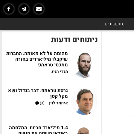
מחשבונים
ניתוחים ודעות
מהומה על לא מאומה: החברות
שיקבלו מיליארדים בחזרה
ממכסי טראמפ
מנדי הניג
גרסת טראמפ: דבר בגדול ושא
מקל קטן
|
איתמר לוין
(3)
1.4 מיליארד חביות: המלחמה
באיראן חשפה את הנשק