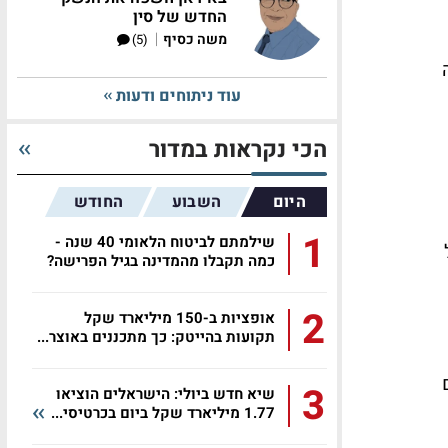
החדש של סין
|
משה כסיף
(5)
עוד ניתוחים ודעות
הכי נקראות במדור
היום
השבוע
החודש
1
שילמתם לביטוח הלאומי 40 שנה -
ל
כמה תקבלו מהמדינה בגיל הפרישה?
2
אופציות ב-150 מיליארד שקל
תקועות בהייטק: כך מתכננים באוצר...
 יום
3
שיא חדש ביולי: הישראלים הוציאו
1.77 מיליארד שקל ביום בכרטיסי...