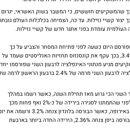
 כך שהמשקיעים חוששים, כי המשבר בשוק האשראי, יגרום
ך יצור קשיי נזילות. עד כה, הצמיחה בכלכלות העולם גובתה
ה העולמית עומדת בפני אתגר חדש של קשיי נזילות.
שפורסם היום כשעה לפני פתיחת המסחר והצביע על כך
שהתוצר ברבעון השני צמח בקצב שנתי של 3.4%, בכך עקף את קונסנזוס תחזיות האנליסטים שעמד על
בלים המשקיעים מגיע מנתוני האינפלציה לרבעון השני שפורסמו יחד
עם נתון התמ"ג, והצביעו על התמתנות באינפלציה לרבעון השני מרמה של 2.4% ברבעון הראשון לרמה ש
ר השני הכי גרוע מאז תחילת השנה, כאשר רשמו במהלך
המסחר הגיעו הירידות עד לשיעור של כ-3% לפני שהתמתנו לסגירה בירידה של כ-2% ואף פחות מכך
בנאסד"ק. הירידות החדות האיצו את הירידות באירופה, כאשר הבורסה בלונדון צנחה 3.2% ורשמה את
המסחר הגרוע ביותר ב-4 השנים האחרונות והבורסה ביפן צנחה 2.36%, הירידה החדה ביותר בארבעת