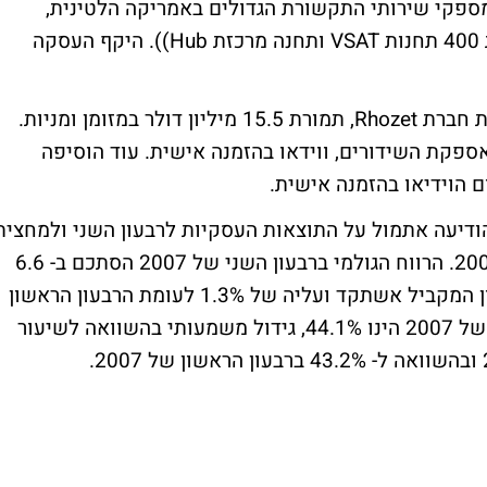
 כי נבחרה על ידי Axesat, אחת מספקי שירותי התקשורת הגדולים באמריקה הלטינית,
לאספקת רשת לוויין מסוג SkyEdge, הכוללת 400 תחנות VSAT ותחנה מרכזת Hub)). היקף העסקה
הרמוניק הודיעה אתמול כי הסכימה לרכוש את חברת Rhozet, תמורת 15.5 מיליון דולר במזומן ומניות.
פקת השידורים, ווידאו בהזמנה אישית. עוד הוסיפה
 הוידיאו בהזמנה אישית.
מערכות חו"ל (NASDAQ: NM -MAGS) הודיעה אתמול על התוצאות העסקיות לרבעון השני ולמחצי
הראשונה של השנה שהסתיימו ב- 30 ליוני 2007. הרווח הגולמי ברבעון השני של 2007 הסתכם ב- 6.6
מיליוני דולרים, גידול של 6.1% לעומת הרבעון המקביל אשתקד ועליה של 1.3% לעומת הרבעון הראשון
של 2007. שיעור הרווח הגולמי ברבעון השני של 2007 הינו 44.1%, גידול משמעותי בהשוואה לשיעור