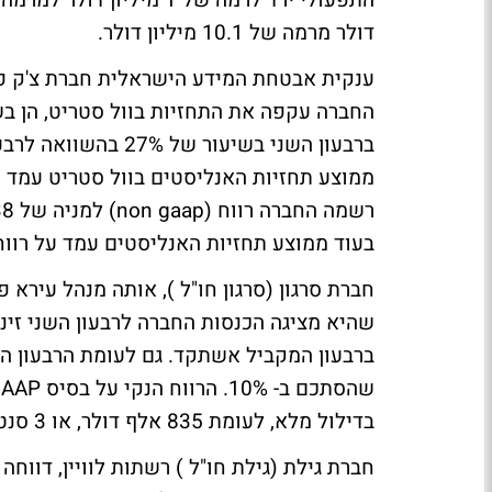
דולר מרמה של 10.1 מיליון דולר.
ענקית אבטחת המידע הישראלית חברת צ'ק פוי
החברה עקפה את התחזיות בוול סטריט, הן בש
בעוד ממוצע תחזיות האנליסטים עמד על רווח למניה של
חברת סרגון (סרגון חו"ל ), אותה מנהל עירא 
בדילול מלא, לעומת 835 אלף דולר, או 3 סנט למניה בדילול בסיסי ומלא ברבעון המקביל אשתקד.
חברת גילת (גילת חו"ל ) רשתות לוויין, דוו