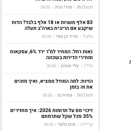
BizTech
מנדי הניג
00:35
|
|
83 אלף משרות או 18 אלף בלבד? הדוח
שיקבע אם הריבית בארה"ב תעלה
גלובל
אדיר בן עמי
00:34
|
|
נאות רחל: המחיר למ"ר ירד 6%, עסקאות
ומחירי הדירות בשכונה
ת
נדל"ן
צלי אהרון
00:30
|
|
הזיות: למה המודל ממציא, ואיך מזהים
את זה בזמן
BizTech
עמית בר
00:28
|
|
זיכוי מס על תרומות 2026: איך מחזירים
35% מכל שקל שתרמתם
קריירה
ענת גלעד
00:24
|
|