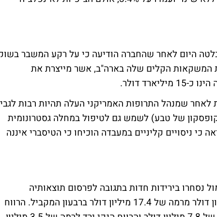
ת Cadbury Schweppes (סימול: CSG) בלטה היום לאחר שהחברה הודיעה כי על רקע המשבר בשוק
 המשקאות הקלים שלה בארה"ב, אשר מייצרת את
Elan רשמו היום ירידות לאחר שמנהל התרופות האמריקני העלה תהיות רבות לגבי
ופסקון של טבע) לשמש גם לטיפול במחלה גסטרונומית
ת הנקראת כרון. דוח שפירסם ה-FDA הראה כי ניסויים קליניים במעבדה הוכיחו כי הטיסברי איננה
ול נסחרו בירידות חדות בתגובה לפרסום תוצאותיה
הרבעוניות. ההכנסות ירדו לרמה של 8.7 מיליון דולר מרמה של 17.4 מיליון דולר ברבעון המקביל. הרווח