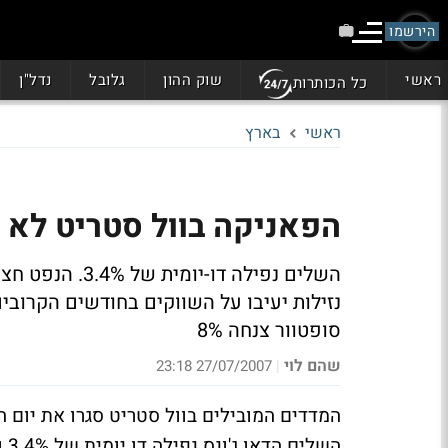
הירשמו
ראשי
שוק ההון
גלובל
נדל"ן
כל הכותרות
ראשי
בארץ
הפאניקה בוול סטריט לא חלפ
סופטוור צנחה 8%
שהם לוי
27/07/2007 23:18
|
המדדים המובילים בוול סטריט סגרו את יום 
השלים הדאו ג'ונס נפילה דו יומית של 3.4% ואילו הנאסד"ק השלים נפילה דו יומית של 3.3%.