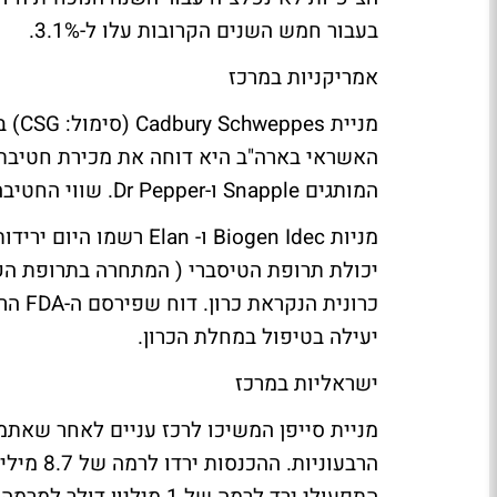
בעבור חמש השנים הקרובות עלו ל-3.1%.
אמריקניות במרכז
מניי
האשראי בארה"ב היא דוחה את מכירת חטיבת
המותגים Snapple ו-Dr Pepper. שווי החטיבה הינו כ-15 מיליארד דולר.
מניות Biogen Idec ו- 
יכולת תרופת הטיסברי ( המתחרה בתרופת הק
כרוני
יעילה בטיפול במחלת הכרון.
ישראליות במרכז
מניית סייפן המשיכו לרכז עניים לאחר שאתמ