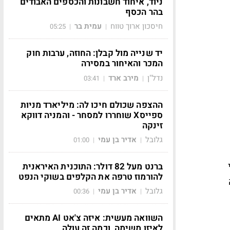
ניוד, איחוד חשבונות והכספים האבודים
בהר הכסף
חיסכון ארוך טווח
עמית בר
05:25
|
|
יד שנייה מול קבלן: החוזה, ערבות חוק
המכר והאיחור במסירה
נדל"ן
מירב ארד
03:41
|
|
ההצפה שכולם חיכו לה: מיליארד מניות
ספייסX שוחררו למסחר - והמניה דווקא
זינקה
גלובל
אדיר בן עמי
01:00
|
|
י
ברנט מעל 82 דולר: התוכנית האיראנית
להורמוז טרפה את הקלפים בשוקי הנפט
ניה
גלובל
אדיר בן עמי
00:36
|
|
השוואה מעשית: איזה צ'אט AI מתאים
לאיזו משימה, וכמה זה עולה