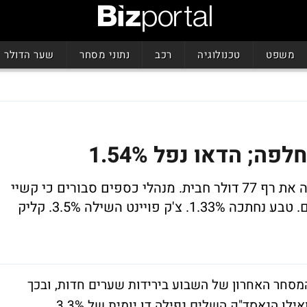
משפט
טכנולוגיה
רכב
נתוני מסחר
שער הדולר
ה; הדאו נפל 1.54%
השלים נפילה דו-יומית של 3.4%. הנפט חצה את רף 77 דולר חבית. מנהלי כספים סבורים כי קשיי
נזילות יעיבו על השווקים בחודשים הקרובים. טבע נחתכה 1.33%. צ'ק פויינט השילה 3.5%. קליק
המסחר האחרון של השבוע בירידות שערים חדות, ובכך