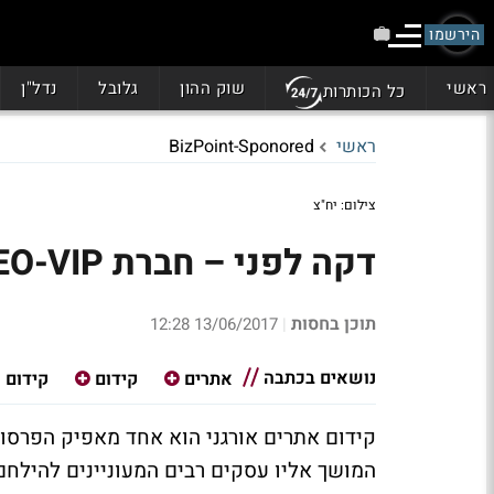
הירשמו
ראשי
שוק ההון
גלובל
נדל"ן
כל הכותרות
ראשי
BizPoint-Sponored
צילום: יח"צ
דקה לפני – חברת SEO-VIP מסבירים!
תוכן בחסות
13/06/2017 12:28
|
נושאים בכתבה
אתרים
קידום
קידום 
קידום אתרים אורגני הוא אחד מאפיק הפרסום
המושך אליו עסקים רבים המעוניינים להילחם