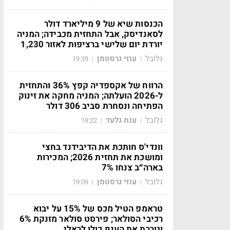
הכנסות שיא של 9 מיליארד דולר
לסאנדיסק, אבל התחזית מכבידה; המניה
יורדת יום שלישי ברציפות לאזור 1,230
גלובל
עוזי גרסטמן
19:39
|
|
הרווח של אקספדיה קפץ 36% והתחזית
ל-2026 הועלתה; המניה מחקה את זינוק
הפתיחה ונסחרת סביב 306 דולר
גלובל
ענת גלעד
19:22
|
|
וונדי'ס חותכת את הדיבידנד בחצי
ומושכת את תחזית 2026; המכירות
בארה״ב צנחו 7%
גלובל
עוזי גרסטמן
19:09
|
|
טראמפ הטיל מכס של 15% על יבוא
רכיבי הסולאר; פירסט סולאר מזנקת 6%
וגוררת את הענף כולו לראלי