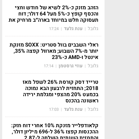
הזהב מזנק כ-2% לשיא של חודש וחצי
והכסף קופץ כ-5% מעל 64 דולר; דוח
תעסוקה חלש במיוחד בארה״ב מרחיק את
גלובל
ענת גלעד
17:24
|
|
ראלי השבבים בוול סטריט: SOXX מזנקת
יותר מ-7% השבוע; מארוול קפצה 35%,
אינטל ו-AMD כ-23%
גלובל
עוזי גרסטמן
17:14
|
|
טרייד דסק קורסת 26% לשפל מאז
2018; התחזית לרבעון הבא נמוכה
בכמעט 20% מהצפי ומגלמת ירידה
ראשונה בהכנס
גלובל
ענת גלעד
17:03
|
|
קלאודפלייר מזנקת 10% אחרי דוח חזק:
ההכנסות קפצו 36% ל-696 מיליון דולר,
והתחזית השנתית הועלתה ל-2.87