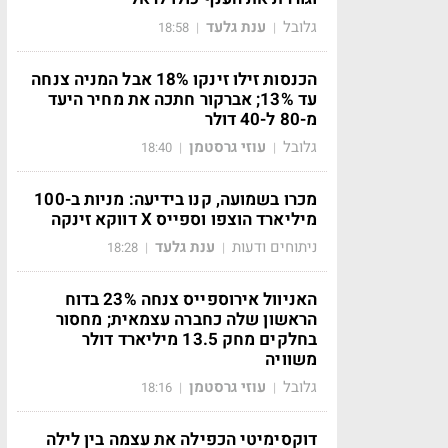
גלובל
ענת גלעד
18:58
|
|
הכנסות זילו זינקו 18% אבל המניה צנחה
עד 13%; אברקור חתכה את מחיר היעד
מ-80 ל-40 דולר
גלובל
עוזי גרסטמן
18:40
|
|
מכרו בשמועה, קנו בידיעה: מניות ב-100
מיליארד הוצפו וספייס X דווקא זינקה
ניתוחים ודעות
ענת גלעד
18:28
|
|
האניוול אירוספייס צנחה 23% בדוח
הראשון שלה כחברה עצמאית; מחסור
בחלקים מחק 13.5 מיליארד דולר
משוויה
גלובל
עוזי גרסטמן
18:16
|
|
דוקסימיטי הכפילה את עצמה בין לילה