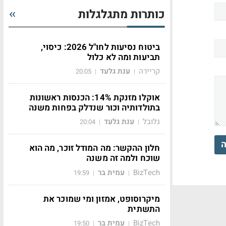
כותרות מתגלגלות
ביטוח נסיעות לחו"ל 2026: כיסוי,
תביעות ומה לא כלול
קריירה
ענת גלעד
20:05
|
|
אוקלו מזנקת 14%: הכנסות ראשונות
בתולדותיה וכור שנדלק בפחות משנה
גלובל
ענת גלעד
20:04
|
|
ה
חלון ההקשר: מה המודל זוכר, מה הוא
שוכח ולמה זה משנה
BizTech
עמית בר
19:59
|
|
מיקרוסופט, אמזון ומי שמוכר את
התשתית
BizTech
עמית בר
19:50
|
|