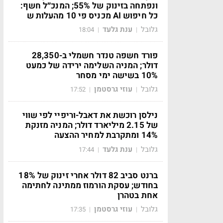
ונפתחה בזינוק של 55%; המנכ״ל חשף:
כל חיפוש AI מכניס פי 10 מהעלות ש
גלובל
ענת גלעד
18:04
|
|
פורד חשפה טנדר חשמלי ב-28,350
דולר; המניה השלימה ירידה של כמעט
10% בשישה ימי מסחר
גלובל
עוזי גרסטמן
17:52
|
|
נילסן רוכשת את דאבל-וריפיי לפי שווי
של 2.15 מיליארד דולר; המניה מזנקת
14% ומתקרבת למחיר ההצעה
גלובל
ענת גלעד
17:44
|
|
ברנט סביב 82 דולר אחרי זינוק של 18%
בחודש; עסקת הורמוז ממתינה לחתימה
אחת בטהרן
גלובל
עוזי גרסטמן
17:35
|
|